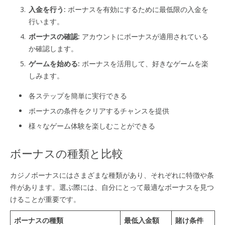
入金を行う:
ボーナスを有効にするために最低限の入金を
行います。
ボーナスの確認:
アカウントにボーナスが適用されている
か確認します。
ゲームを始める:
ボーナスを活用して、好きなゲームを楽
しみます。
各ステップを簡単に実行できる
ボーナスの条件をクリアするチャンスを提供
様々なゲーム体験を楽しむことができる
ボーナスの種類と比較
カジノボーナスにはさまざまな種類があり、それぞれに特徴や条
件があります。選ぶ際には、自分にとって最適なボーナスを見つ
けることが重要です。
ボーナスの種類
最低入金額
賭け条件