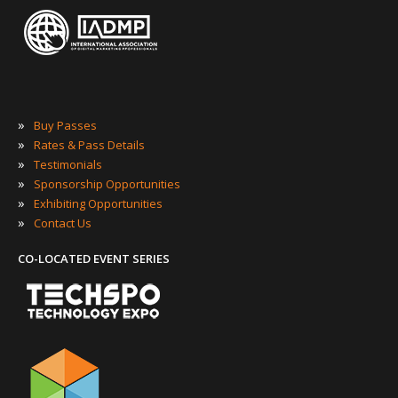
»
Buy Passes
»
Rates & Pass Details
»
Testimonials
»
Sponsorship Opportunities
»
Exhibiting Opportunities
»
Contact Us
CO-LOCATED EVENT SERIES