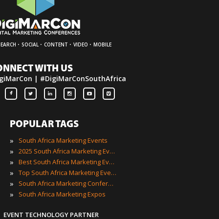
·
·
·
·
SEARCH
SOCIAL
CONTENT
VIDEO
MOBILE
ONNECT WITH US
giMarCon | #DigiMarConSouthAfrica
POPULAR TAGS
»
South Africa Marketing Events
»
2025 South Africa Marketing Events
»
Best South Africa Marketing Events
»
Top South Africa Marketing Events
»
South Africa Marketing Conferences
»
South Africa Marketing Expos
EVENT TECHNOLOGY PARTNER