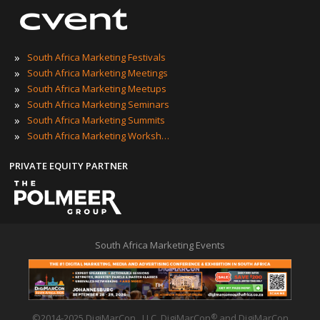
»
South Africa Marketing Festivals
»
South Africa Marketing Meetings
»
South Africa Marketing Meetups
»
South Africa Marketing Seminars
»
South Africa Marketing Summits
»
South Africa Marketing Workshops
PRIVATE EQUITY PARTNER
South Africa Marketing Events
©2014-2025 DigiMarCon , LLC. DigiMarCon
and DigiMarCon
®