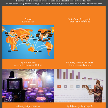
Business and marketing professionals have a lot of choice in events to attend.
As the Premier Digital Marketing, Media and Advertising Conference & Exhibition Series worldwide
see why DigiMarCon stands out above the rest in the marketing industry
and why delegates keep returning year after year
Global
Safe, Clean & Hygienic
Event Series
Event Environment
Hybrid Events:
Industry Thought Leaders
Attend In-Person or Online
from Leading Brands
Extensive & Memorable
Collaborative Learning &