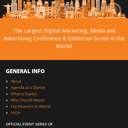
The Largest Digital Marketing, Media and
Advertising Conference & Exhibition Series in the
World!
GENERAL INFO
»
About
»
Agenda at a Glance
»
What to Expect
»
Who Should Attend
»
Top Reasons to Attend
»
FAQ’s
OFFICIAL EVENT SERIES OF