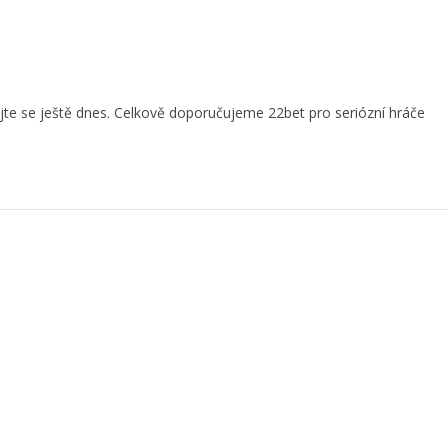
jte se ještě dnes. Celkově doporučujeme 22bet pro seriózní hráče