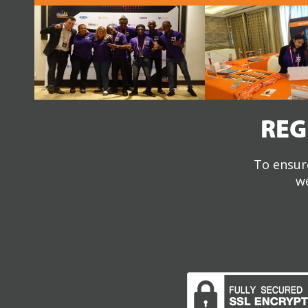
REG
To ensure
we