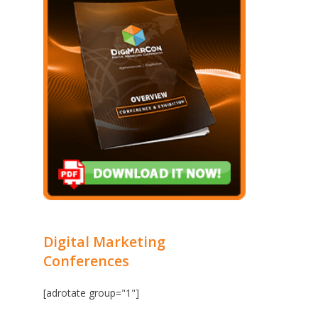
Digital Marketing
Conferences
[adrotate group="1"]