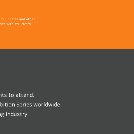
rs, updates and other
e with it’s Privacy
nts to attend.
bition Series worldwide
ng industry