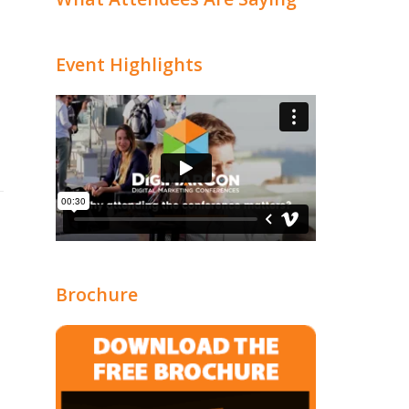
Event Highlights
Brochure