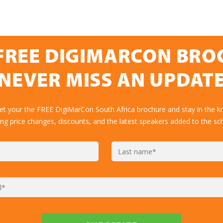
FREE DIGIMARCON BR
NEVER MISS AN UPDAT
get your the FREE DigiMarCon South Africa brochure and stay in the k
ing price changes, discounts, and the latest speakers added to the sc