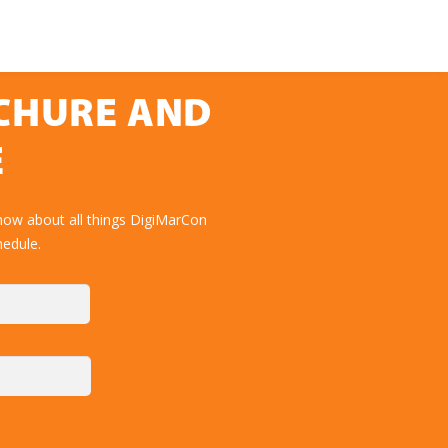
OCHURE AND
E
now about all things DigiMarCon
hedule.