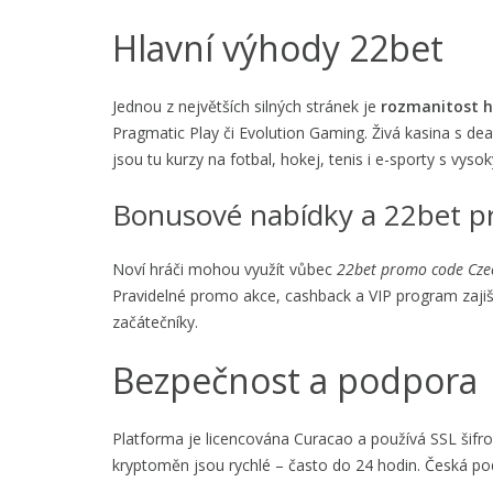
Hlavní výhody 22bet
Jednou z největších silných stránek je
rozmanitost h
Pragmatic Play či Evolution Gaming. Živá kasina s dea
jsou tu kurzy na fotbal, hokej, tenis i e-sporty s vysok
Bonusové nabídky a 22bet p
Noví hráči mohou využít vůbec
22bet promo code Cze
Pravidelné promo akce, cashback a VIP program zajišť
začátečníky.
Bezpečnost a podpora
Platforma je licencována Curacao a používá SSL šifrov
kryptoměn jsou rychlé – často do 24 hodin. Česká pod