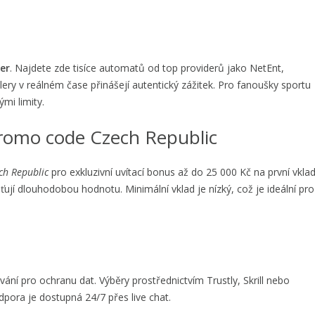
er
. Najdete zde tisíce automatů od top providerů jako NetEnt,
lery v reálném čase přinášejí autentický zážitek. Pro fanoušky sportu
ými limity.
romo code Czech Republic
ch Republic
pro exkluzivní uvítací bonus až do 25 000 Kč na první vklad
ují dlouhodobou hodnotu. Minimální vklad je nízký, což je ideální pro
ání pro ochranu dat. Výběry prostřednictvím Trustly, Skrill nebo
pora je dostupná 24/7 přes live chat.