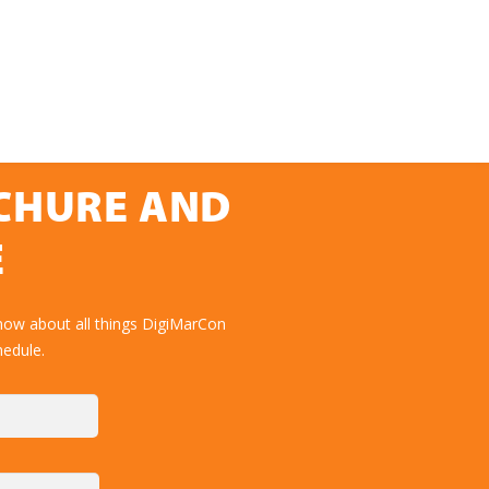
OCHURE AND
E
now about all things DigiMarCon
hedule.