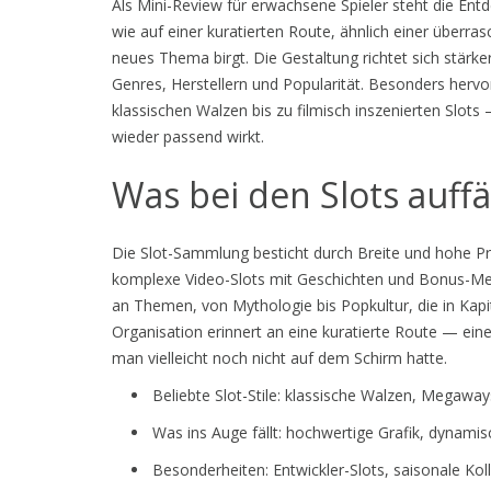
Als Mini-Review für erwachsene Spieler steht die Entd
wie auf einer kuratierten Route, ähnlich einer überra
neues Thema birgt. Die Gestaltung richtet sich stärker
Genres, Herstellern und Popularität. Besonders hervo
klassischen Walzen bis zu filmisch inszenierten Slot
wieder passend wirkt.
Was bei den Slots auffäl
Die Slot-Sammlung besticht durch Breite und hohe Pro
komplexe Video-Slots mit Geschichten und Bonus-Mec
an Themen, von Mythologie bis Popkultur, die in Kapi
Organisation erinnert an eine kuratierte Route — ei
man vielleicht noch nicht auf dem Schirm hatte.
Beliebte Slot-Stile: klassische Walzen, Megaway
Was ins Auge fällt: hochwertige Grafik, dynamisch
Besonderheiten: Entwickler-Slots, saisonale Koll