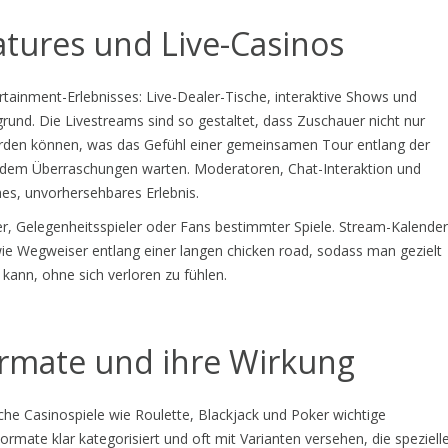
atures und Live-Casinos
rtainment-Erlebnisses: Live-Dealer-Tische, interaktive Shows und
und. Die Livestreams sind so gestaltet, dass Zuschauer nicht nur
erden können, was das Gefühl einer gemeinsamen Tour entlang der
 dem Überraschungen warten. Moderatoren, Chat-Interaktion und
es, unvorhersehbares Erlebnis.
ller, Gelegenheitsspieler oder Fans bestimmter Spiele. Stream-Kalender
ie Wegweiser entlang einer langen chicken road, sodass man gezielt
ann, ohne sich verloren zu fühlen.
ormate und ihre Wirkung
che Casinospiele wie Roulette, Blackjack und Poker wichtige
rmate klar kategorisiert und oft mit Varianten versehen, die speziell