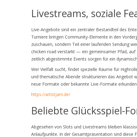
Livestreams, soziale Fe
Live-Angebote sind ein zentraler Bestandteil des Ente
Turniere bringen Community-Elemente in den Vordergr
zuschauen, sondern Teil einer laufenden Sendung w
chicken road verstärkt — ein gemeinsamer Pfad, auf
zeitlich abgestimmte Events sorgen für ein dynamisch
Wer Vielfalt sucht, findet spezielle Räume für Highro
und thematische Abende strukturieren das Angebot w
neue Formate oder bekannte Live-Formate erkunden k
https://artistjam.de/
Beliebte Glücksspiel-F
Abgesehen von Slots und Livestreams bleiben klassis
Anlaufpunkte. In der Gesamtpräsentation sind diese Fo