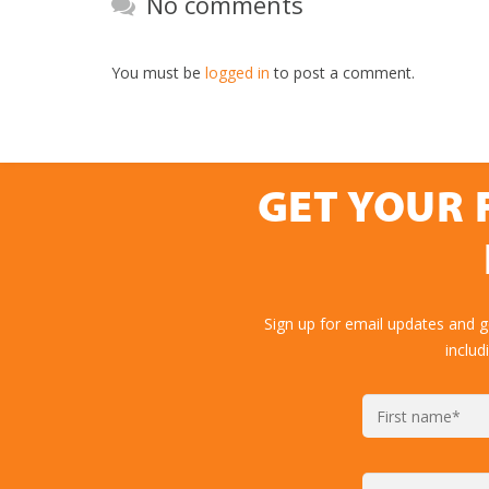
No comments
You must be
logged in
to post a comment.
GET YOUR 
Sign up for email updates and 
includ