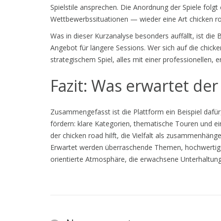
Spielstile ansprechen. Die Anordnung der Spiele folgt
Wettbewerbssituationen — wieder eine Art chicken ro
Was in dieser Kurzanalyse besonders auffällt, ist d
Angebot für längere Sessions. Wer sich auf die chick
strategischem Spiel, alles mit einer professionellen,
Fazit: Was erwartet de
Zusammengefasst ist die Plattform ein Beispiel dafü
fördern: klare Kategorien, thematische Touren und ei
der chicken road hilft, die Vielfalt als zusammenhäng
Erwartet werden überraschende Themen, hochwertige
orientierte Atmosphäre, die erwachsene Unterhaltungse