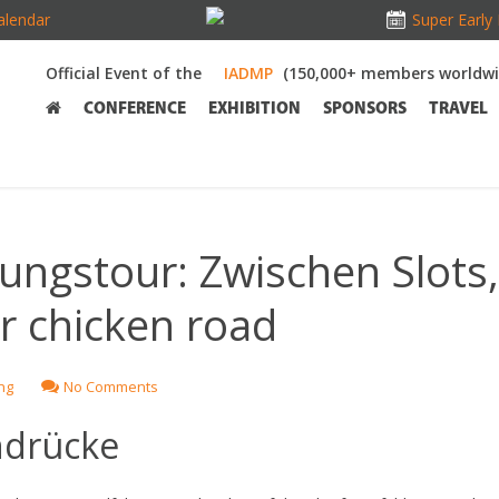
alendar
Super Early 
Official Event of the
(150,000+ members worldwi
CONFERENCE
EXHIBITION
SPONSORS
TRAVEL
ungstour: Zwischen Slots,
r chicken road
ing
No Comments
ndrücke