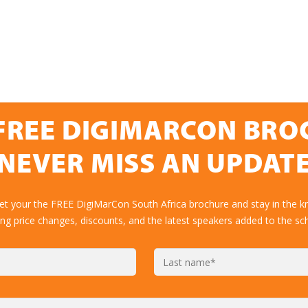
FREE DIGIMARCON BR
NEVER MISS AN UPDAT
get your the FREE DigiMarCon South Africa brochure and stay in the k
ing price changes, discounts, and the latest speakers added to the sc