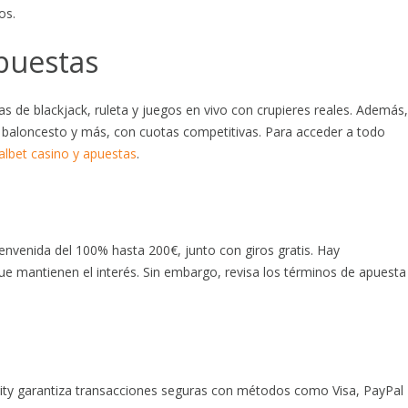
os.
puestas
as de blackjack, ruleta y juegos en vivo con crupieres reales. Además,
s, baloncesto y más, con cuotas competitivas. Para acceder a todo
albet casino y apuestas
.
nvenida del 100% hasta 200€, junto con giros gratis. Hay
mantienen el interés. Sin embargo, revisa los términos de apuesta
ity garantiza transacciones seguras con métodos como Visa, PayPal