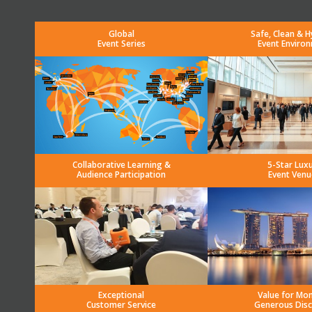
Global
Safe, Clean & H
Event Series
Event Enviro
Collaborative Learning &
5-Star Lux
Audience Participation
Event Venu
Exceptional
Value for Mo
Customer Service
Generous Dis