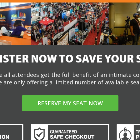
ISTER NOW TO SAVE YOUR 
 all attendees get the full benefit of an intimate c
 are only offering a limited number of available sea
RESERVE MY SEAT NOW