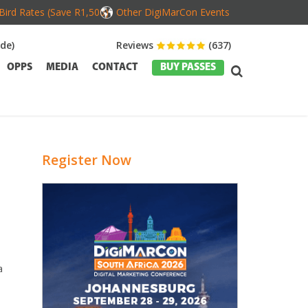
Bird Rates (Save R1,500)
Other DigiMarCon Events
de)
Reviews
(637)
OPPS
MEDIA
CONTACT
BUY PASSES
Register Now
a