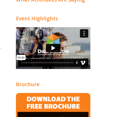
Event Highlights
.
Brochure