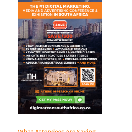
What Attendees Are Saying