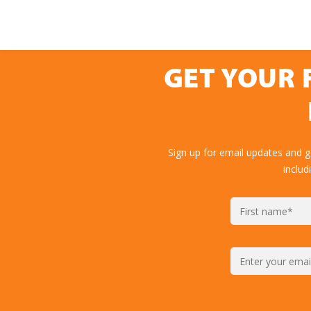
GET YOUR 
Sign up for email updates and 
includ