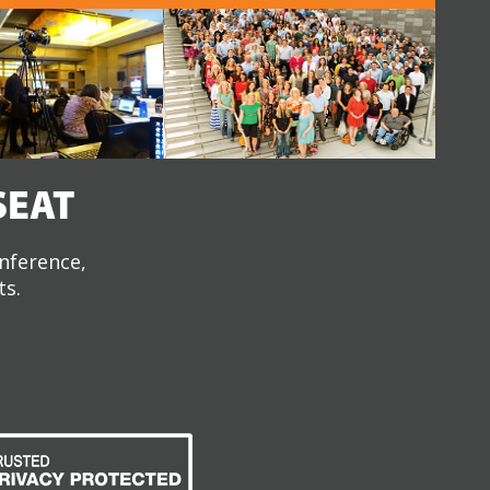
SEAT
onference,
ts.