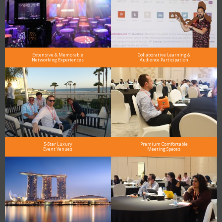
Extensive & Memorable
Collaborative Learning &
Networking Experiences
Audience Participation
5-Star Luxury
Premium Comfortable
Event Venues
Meeting Spaces