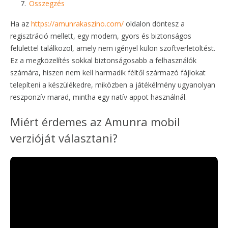
Összegzés
Ha az
https://amunrakaszino.com/
oldalon döntesz a
regisztráció mellett, egy modern, gyors és biztonságos
felülettel találkozol, amely nem igényel külön szoftverletöltést.
Ez a megközelítés sokkal biztonságosabb a felhasználók
számára, hiszen nem kell harmadik féltől származó fájlokat
telepíteni a készülékedre, miközben a játékélmény ugyanolyan
reszponzív marad, mintha egy natív appot használnál.
Miért érdemes az Amunra mobil
verzióját választani?