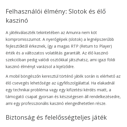
Felhasználói élmény: Slotok és élő
kaszinó
A játékválaszték tekintetében az Amunra nem köt
kompromisszumot. A nyerőgépek (slotok) a legnépszerűbb
fejlesztőktől érkeznek, így a magas RTP (Return to Player)
érték és a változatos volatilitás garantált. Az élő kaszinó
szekcióban pedig valódi osztókkal játszhatsz, ami igazi földi
kaszinó élményt varázsol a kijelződre.
A mobil böngészőn keresztül történő játék során is elérhető az
élő csevegés lehetősége az ügyfélszolgálattal. Ha elakadnál
egy technikai probléma vagy egy kifizetési kérdés miatt, a
támogató csapat gyorsan és készségesen áll rendelkezésedre,
ami egy professzionális kaszinó elengedhetetlen része.
Biztonság és felelősségteljes játék