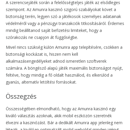
A szerencsejáték során a felelősségteljes játék az elsődleges
szempont. Az Amunra kaszinó szigorú szabályokat követ a
biztonság terén, legyen szó a játékosok személyes adatainak
védelméről vagy a pénzügyi tranzakciók titkosításáról. Érdemes
mindig beállítanod saját befizetési limiteket, hogy a
szórakozás ne csapjon át függőségbe.
Mivel nincs szükség külön Amunra app telepítésére, csökken a
biztonsági kockázat is, hiszen nem kell
alkalmazásengedélyeket adnod ismeretlen szoftverek
számára. A böngésző alapú játék maximális biztonságot nyújt,
feltéve, hogy mindig a fő oldalt használod, és elkerülöd a
gyanús, alternatív letöltési forrásokat.
Összegzés
Összességében elmondható, hogy az Amunra kaszinó egy
kiváló választás azoknak, akik mobil eszközön szeretnék
élvezni a kaszinózást. Bár a dedikált Amunra app jelenleg nem
létezik, a kiválóan optimalizált mobil weboldal minden igényt