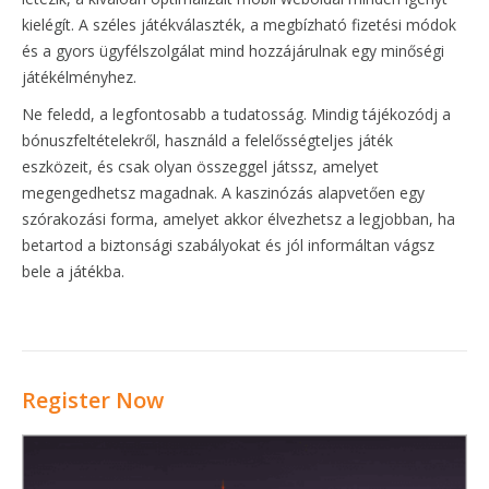
kielégít. A széles játékválaszték, a megbízható fizetési módok
és a gyors ügyfélszolgálat mind hozzájárulnak egy minőségi
játékélményhez.
Ne feledd, a legfontosabb a tudatosság. Mindig tájékozódj a
bónuszfeltételekről, használd a felelősségteljes játék
eszközeit, és csak olyan összeggel játssz, amelyet
megengedhetsz magadnak. A kaszinózás alapvetően egy
szórakozási forma, amelyet akkor élvezhetsz a legjobban, ha
betartod a biztonsági szabályokat és jól informáltan vágsz
bele a játékba.
Register Now