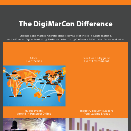
The DigiMarCon Difference
Business and marketing professionals have a lot of choice in events to attend.
As the Premier Digital Marketing, Media and Advertising Conference & Exhibition Series worldwide
see why DigiMarCon stands out above the rest in the marketing industry
and why delegates keep returning year after year
Global
Safe, Clean & Hygienic
Event Series
Event Environment
Hybrid Events:
Industry Thought Leaders
Attend In-Person or Online
from Leading Brands