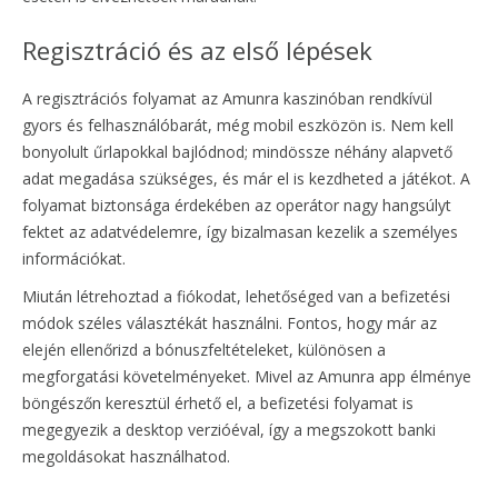
Regisztráció és az első lépések
A regisztrációs folyamat az Amunra kaszinóban rendkívül
gyors és felhasználóbarát, még mobil eszközön is. Nem kell
bonyolult űrlapokkal bajlódnod; mindössze néhány alapvető
adat megadása szükséges, és már el is kezdheted a játékot. A
folyamat biztonsága érdekében az operátor nagy hangsúlyt
fektet az adatvédelemre, így bizalmasan kezelik a személyes
információkat.
Miután létrehoztad a fiókodat, lehetőséged van a befizetési
módok széles választékát használni. Fontos, hogy már az
elején ellenőrizd a bónuszfeltételeket, különösen a
megforgatási követelményeket. Mivel az Amunra app élménye
böngészőn keresztül érhető el, a befizetési folyamat is
megegyezik a desktop verzióéval, így a megszokott banki
megoldásokat használhatod.