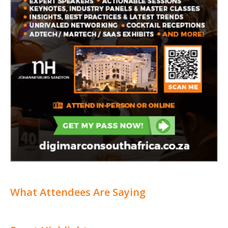
What Attendees Are Saying