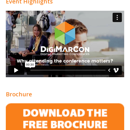
Event Highlights
Brochure