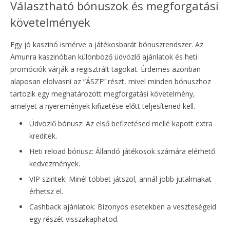
Választható bónuszok és megforgatási
követelmények
Egy jó kaszinó ismérve a játékosbarát bónuszrendszer. Az
Amunra kaszinóban különböző üdvözlő ajánlatok és heti
promóciók várják a regisztrált tagokat. Érdemes azonban
alaposan elolvasni az “ÁSZF” részt, mivel minden bónuszhoz
tartozik egy meghatározott megforgatási követelmény,
amelyet a nyeremények kifizetése előtt teljesítened kell.
Üdvözlő bónusz: Az első befizetésed mellé kapott extra
kreditek.
Heti reload bónusz: Állandó játékosok számára elérhető
kedvezmények.
VIP szintek: Minél többet játszol, annál jobb jutalmakat
érhetsz el.
Cashback ajánlatok: Bizonyos esetekben a veszteségeid
egy részét visszakaphatod.