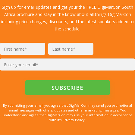
Sign up for email updates and get your the FREE DigiMarCon South
Africa brochure and stay in the know about all things DigiMarCon
including price changes, discounts, and the latest speakers added to
the schedule.
By submitting your email you agree that DigiMarCon may send you promotional
email messages with offers, updates and other marketing messages. You
understand and agree that DigiMarCon may use your information in accordance
with it’s Privacy Policy.