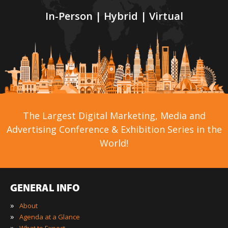
In-Person | Hybrid | Virtual
The Largest Digital Marketing, Media and
Advertising Conference & Exhibition Series in the
World!
GENERAL INFO
»
About
»
Agenda at a Glance
»
What to Expect