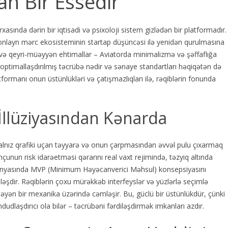
an Bir Essedir
xasında dərin bir iqtisadi və psixoloji sistem gizlədən bir platformadır.
onlayn mərc ekosisteminin startap düşüncəsi ilə yenidən qurulmasına
lər və qeyri-müəyyən ehtimallar – Aviatorda minimalizmə və şəffaflığa
optimallaşdırılmış təcrübə nədir və sənaye standartları həqiqətən də
formanı onun üstünlükləri və çatışmazlıqları ilə, rəqiblərin fonunda
 İllüziyasından Kənarda
 yalnız qrafiki uçan təyyarə və onun çarpmasından əvvəl pulu çıxarmaq
çunun risk idarəetməsi qərarını real vaxt rejimində, təzyiq altında
 dünyasında MVP (Minimum Həyəcanverici Məhsul) konsepsiyasını
ləşdir. Rəqiblərin çoxu mürəkkəb interfeyslər və yüzlərlə seçimlə
işləyən bir mexanika üzərində cəmləşir. Bu, güclü bir üstünlükdür, çünki
dlaşdırıcı ola bilər – təcrübəni fərdiləşdirmək imkanları azdır.