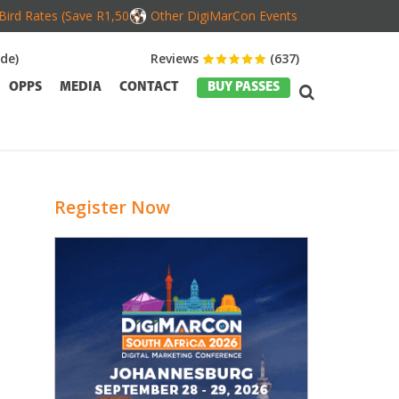
Bird Rates (Save R1,500)
Other DigiMarCon Events
de)
Reviews
(637)
OPPS
MEDIA
CONTACT
BUY PASSES
Register Now