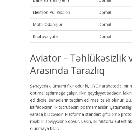
Bank Kartları (Yerli)
Dərhal
Elektron Pul Kisələri
Dərhal
Mobil Ödənişlər
Dərhal
Kriptovalyuta
Dərhal
Aviator – Təhlükəsizlik
Arasında Tarazlıq
Sənayedəki ümumi fikir odur ki, KYC narahatedici bi
optimallaşdırmağa çalışır. İlkin qeydiyyat sadədir, la
edildikdə, sənədlərin təqdim edilməsi tələb olunur. Bu,
istifadəçinin ilk təcrübəsini pozmamasıdır. Çatışmazl
yarada biləcəyidir. Platforma standart şifrələmə protoko
rəqiblər səviyyəsinə qoyur. Lakin, iki faktorlu autentifi
olunmaya bilər.