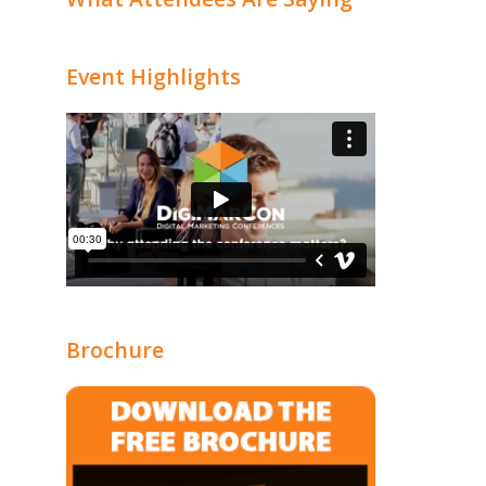
Event Highlights
Brochure