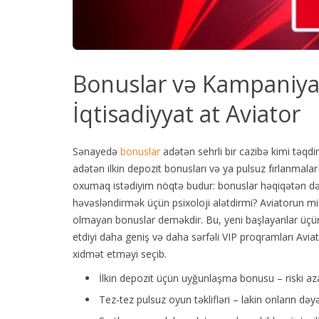
Bonuslar və Kampaniya
İqtisadiyyat at Aviator
Sənayedə
bonuslar
adətən sehrli bir cazibə kimi təqdi
adətən ilkin depozit bonusları və ya pulsuz fırlanmalar 
oxumaq istədiyim nöqtə budur: bonuslar həqiqətən 
həvəsləndirmək üçün psixoloji alətdirmi? Aviatorun mi
olmayan bonuslar deməkdir. Bu, yeni başlayanlar üçün 
etdiyi daha geniş və daha sərfəli VIP proqramları Aviat
xidmət etməyi seçib.
İlkin depozit üçün uyğunlaşma bonusu – riski az
Tez-tez pulsuz oyun təklifləri – lakin onların d