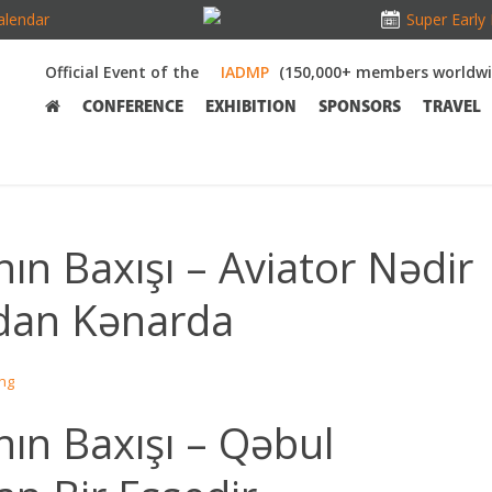
alendar
Super Early 
Official Event of the
(150,000+ members worldwi
CONFERENCE
EXHIBITION
SPONSORS
TRAVEL
ın Baxışı – Aviator Nədir
ından Kənarda
ing
nın Baxışı – Qəbul