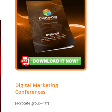
Digital Marketing
Conferences
[adrotate group="1"]