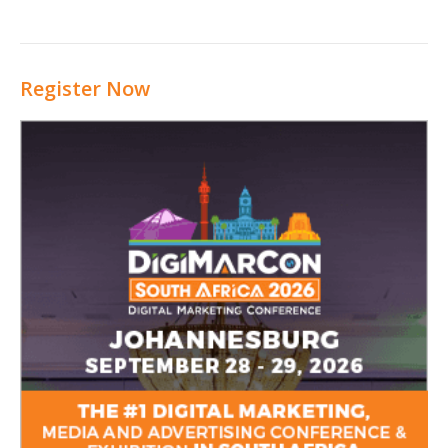
Register Now