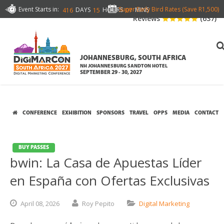
Event Starts in:
Super Early Bird Rates (Save R1,500)
DAYS
HOURS
MINS
416
15
07
Reviews
(637)
JOHANNESBURG, SOUTH AFRICA
NH JOHANNESBURG SANDTON HOTEL
SEPTEMBER 29 - 30, 2027
CONFERENCE
EXHIBITION
SPONSORS
TRAVEL
OPPS
MEDIA
CONTACT
BUY PASSES
bwin: La Casa de Apuestas Líder
en España con Ofertas Exclusivas
April
08,
2026
Roy Pepito
Digital Marketing