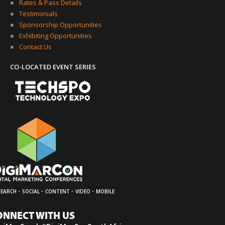
»
Rates & Pass Details
»
Testimonials
»
Sponsorship Opportunities
»
Exhibiting Opportunities
»
Contact Us
CO-LOCATED EVENT SERIES
·
·
·
·
SEARCH
SOCIAL
CONTENT
VIDEO
MOBILE
ONNECT WITH US