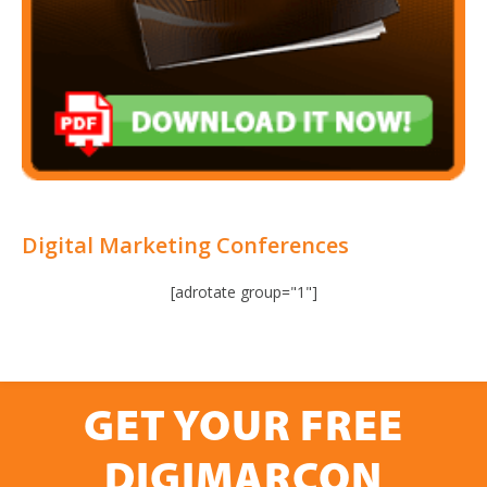
Digital Marketing Conferences
[adrotate group="1"]
GET YOUR FREE
DIGIMARCON