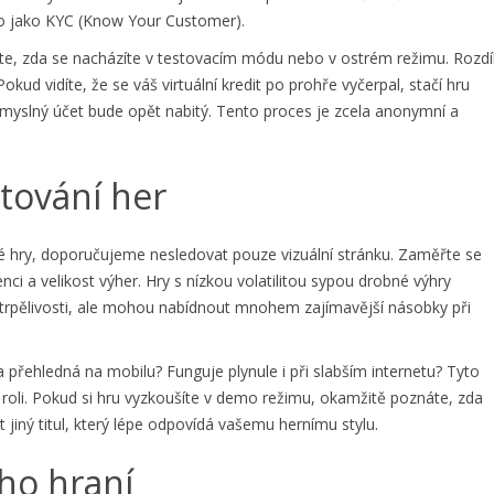
o jako KYC (Know Your Customer).
něte, zda se nacházíte v testovacím módu nebo v ostrém režimu. Rozdí
okud vidíte, že se váš virtuální kredit po prohře vyčerpal, stačí hru
myslný účet bude opět nabitý. Tento proces je zcela anonymní a
stování her
é hry, doporučujeme nesledovat pouze vizuální stránku. Zaměřte se
venci a velikost výher. Hry s nízkou volatilitou sypou drobné výhry
ce trpělivosti, ale mohou nabídnout mnohem zajímavější násobky při
 přehledná na mobilu? Funguje plynule i při slabším internetu? Tyto
í roli. Pokud si hru vyzkoušíte v demo režimu, okamžitě poznáte, zda
iný titul, který lépe odpovídá vašemu hernímu stylu.
ho hraní