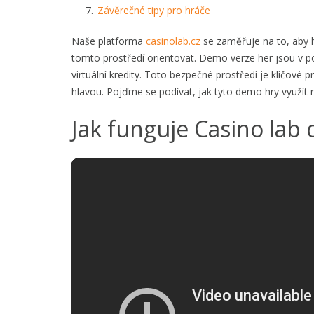
Závěrečné tipy pro hráče
Naše platforma
casinolab.cz
se zaměřuje na to, aby h
tomto prostředí orientovat. Demo verze her jsou v po
virtuální kredity. Toto bezpečné prostředí je klíčov
hlavou. Pojďme se podívat, jak tyto demo hry využí
Jak funguje Casino lab