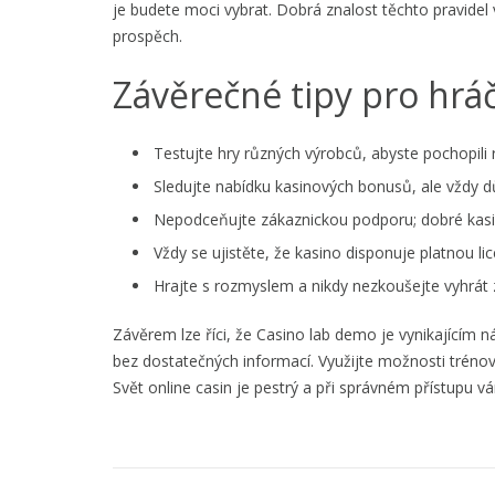
je budete moci vybrat. Dobrá znalost těchto pravide
prospěch.
Závěrečné tipy pro hrá
Testujte hry různých výrobců, abyste pochopili r
Sledujte nabídku kasinových bonusů, ale vždy d
Nepodceňujte zákaznickou podporu; dobré kasi
Vždy se ujistěte, že kasino disponuje platnou lic
Hrajte s rozmyslem a nikdy nezkoušejte vyhrát 
Závěrem lze říci, že Casino lab demo je vynikající
bez dostatečných informací. Využijte možnosti trénova
Svět online casin je pestrý a při správném přístupu v