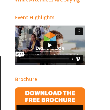
Event Highlights
u
Brochure