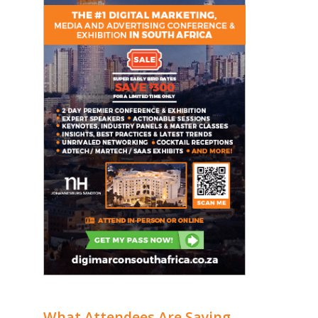
What Attendees Are Saying