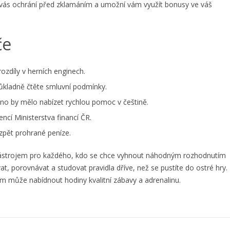
l vás ochrání před zklamáním a umožní vám využít bonusy ve váš
če
ozdíly v herních enginech.
ůkladně čtěte smluvní podmínky.
no by mělo nabízet rychlou pomoc v češtině.
encí Ministerstva financí ČR.
zpět prohrané peníze.
m nástrojem pro každého, kdo se chce vyhnout náhodným rozhodnutím
t, porovnávat a studovat pravidla dříve, než se pustíte do ostré hry.
ám může nabídnout hodiny kvalitní zábavy a adrenalinu.