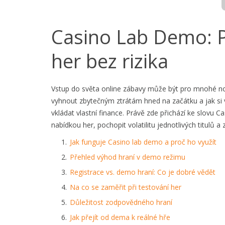
Casino Lab Demo: 
her bez rizika
Vstup do světa online zábavy může být pro mnohé nov
vyhnout zbytečným ztrátám hned na začátku a jak s
vkládat vlastní finance. Právě zde přichází ke slovu 
nabídkou her, pochopit volatilitu jednotlivých titulů a 
Jak funguje Casino lab demo a proč ho využít
Přehled výhod hraní v demo režimu
Registrace vs. demo hraní: Co je dobré vědět
Na co se zaměřit při testování her
Důležitost zodpovědného hraní
Jak přejít od dema k reálné hře