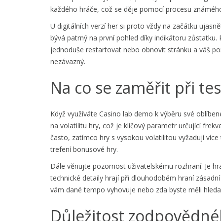
každého hráče, což se děje pomocí procesu známéh
U digitálních verzí her si proto vždy na začátku ujas
bývá patrný na první pohled díky indikátoru zůstatku. P
jednoduše restartovat nebo obnovit stránku a váš po
nezávazný.
Na co se zaměřit při te
Když využíváte Casino lab demo k výběru své oblíben
na volatilitu hry, což je klíčový parametr určující frek
často, zatímco hry s vysokou volatilitou vyžadují ví
trefení bonusové hry.
Dále věnujte pozornost uživatelskému rozhraní. Je hra
technické detaily hrají při dlouhodobém hraní zásadn
vám dané tempo vyhovuje nebo zda byste měli hledat j
Důležitost zodpovědné