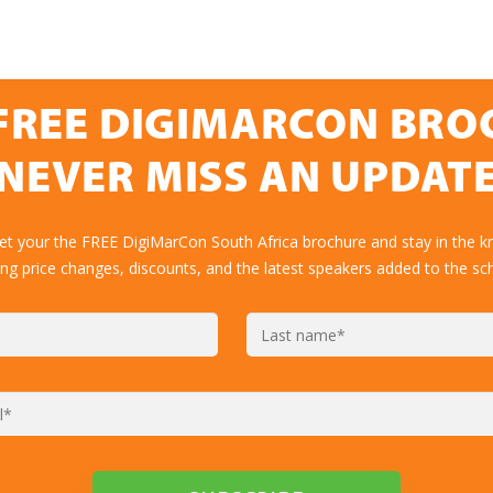
FREE DIGIMARCON BR
NEVER MISS AN UPDAT
get your the FREE DigiMarCon South Africa brochure and stay in the k
ing price changes, discounts, and the latest speakers added to the sc