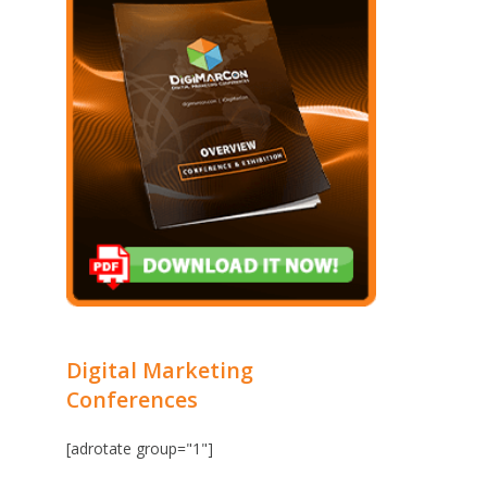
Digital Marketing
Conferences
[adrotate group="1"]