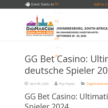
50
Event Starts in:
Add to C
Days
12
JOHANNESBURG, SOUTH AFRICA
Hours
NH JOHANNESBURG SANDTON HOTEL
SEPTEMBER 28 - 29, 2026
04
mins
GG Bet Casino: Ulti
40
secs
deutsche Spieler 2
April
06,
2026
Roy Pepito
Digital Market
GG Bet Casino: Ultimat
Spieler 2024