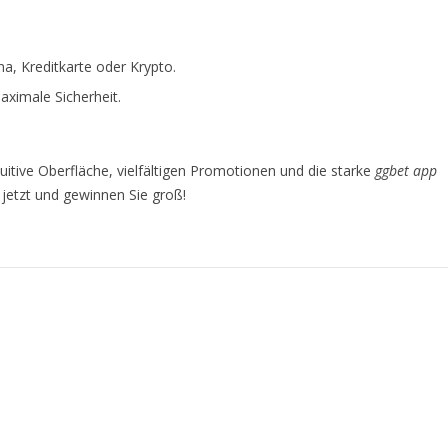
na, Kreditkarte oder Krypto.
aximale Sicherheit.
intuitive Oberfläche, vielfältigen Promotionen und die starke
ggbet app
jetzt und gewinnen Sie groß!