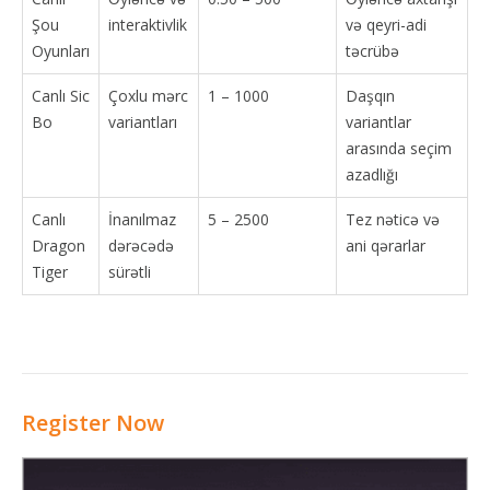
Şou
interaktivlik
və qeyri-adi
Oyunları
təcrübə
Canlı Sic
Çoxlu mərc
1 – 1000
Daşqın
Bo
variantları
variantlar
arasında seçim
azadlığı
Canlı
İnanılmaz
5 – 2500
Tez nəticə və
Dragon
dərəcədə
ani qərarlar
Tiger
sürətli
Register Now