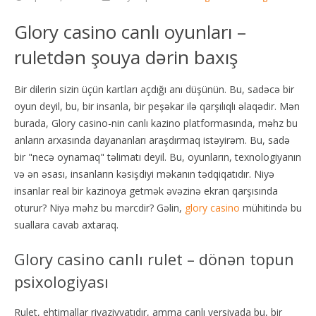
Glory casino canlı oyunları –
ruletdən şouya dərin baxış
Bir dilerin sizin üçün kartları açdığı anı düşünün. Bu, sadəcə bir
oyun deyil, bu, bir insanla, bir peşəkar ilə qarşılıqlı əlaqədir. Mən
burada, Glory casino-nin canlı kazino platformasında, məhz bu
anların arxasında dayananları araşdırmaq istəyirəm. Bu, sadə
bir "necə oynamaq" təlimatı deyil. Bu, oyunların, texnologiyanın
və ən əsası, insanların kəsişdiyi məkanın tədqiqatıdır. Niyə
insanlar real bir kazinoya getmək əvəzinə ekran qarşısında
oturur? Niyə məhz bu mərcdir? Gəlin,
glory casino
mühitində bu
suallara cavab axtaraq.
Glory casino canlı rulet – dönən topun
psixologiyası
Rulet, ehtimallar riyaziyyatıdır, amma canlı versiyada bu, bir