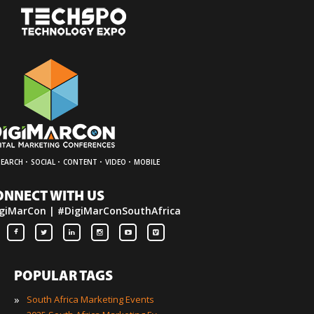
·
·
·
·
SEARCH
SOCIAL
CONTENT
VIDEO
MOBILE
ONNECT WITH US
giMarCon | #DigiMarConSouthAfrica
POPULAR TAGS
»
South Africa Marketing Events