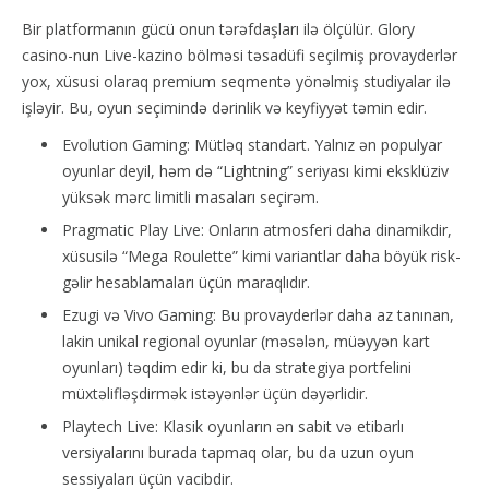
Bir platformanın gücü onun tərəfdaşları ilə ölçülür. Glory
casino-nun Live-kazino bölməsi təsadüfi seçilmiş provayderlər
yox, xüsusi olaraq premium seqmentə yönəlmiş studiyalar ilə
işləyir. Bu, oyun seçimində dərinlik və keyfiyyət təmin edir.
Evolution Gaming: Mütləq standart. Yalnız ən populyar
oyunlar deyil, həm də “Lightning” seriyası kimi eksklüziv
yüksək mərc limitli masaları seçirəm.
Pragmatic Play Live: Onların atmosferi daha dinamikdir,
xüsusilə “Mega Roulette” kimi variantlar daha böyük risk-
gəlir hesablamaları üçün maraqlıdır.
Ezugi və Vivo Gaming: Bu provayderlər daha az tanınan,
lakin unikal regional oyunlar (məsələn, müəyyən kart
oyunları) təqdim edir ki, bu da strategiya portfelini
müxtəlifləşdirmək istəyənlər üçün dəyərlidir.
Playtech Live: Klasik oyunların ən sabit və etibarlı
versiyalarını burada tapmaq olar, bu da uzun oyun
sessiyaları üçün vacibdir.