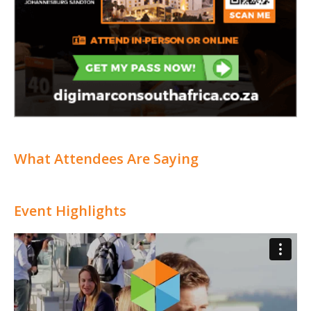
What Attendees Are Saying
Event Highlights