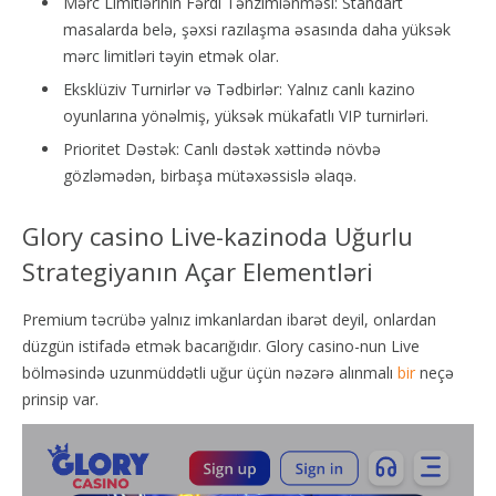
Mərc Limitlərinin Fərdi Tənzimlənməsi: Standart
masalarda belə, şəxsi razılaşma əsasında daha yüksək
mərc limitləri təyin etmək olar.
Eksklüziv Turnirlər və Tədbirlər: Yalnız canlı kazino
oyunlarına yönəlmiş, yüksək mükafatlı VIP turnirləri.
Prioritet Dəstək: Canlı dəstək xəttində növbə
gözləmədən, birbaşa mütəxəssislə əlaqə.
Glory casino Live-kazinoda Uğurlu
Strategiyanın Açar Elementləri
Premium təcrübə yalnız imkanlardan ibarət deyil, onlardan
düzgün istifadə etmək bacarığıdır. Glory casino-nun Live
bölməsində uzunmüddətli uğur üçün nəzərə alınmalı
bir
neçə
prinsip var.