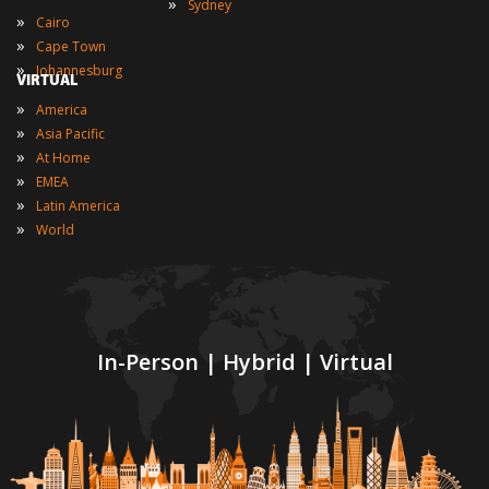
»
Sydney
»
Cairo
»
Cape Town
»
Johannesburg
VIRTUAL
»
America
»
Asia Pacific
»
At Home
»
EMEA
»
Latin America
»
World
In-Person | Hybrid | Virtual