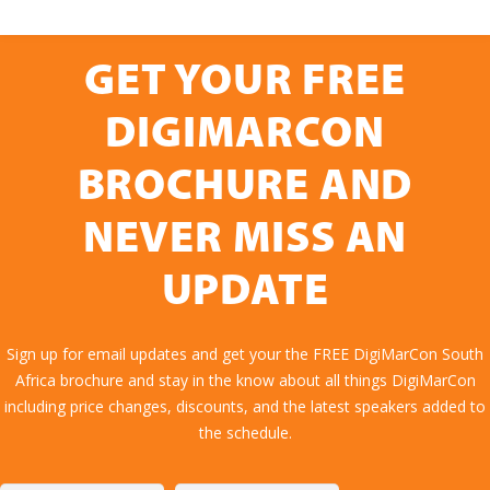
GET YOUR FREE
DIGIMARCON
BROCHURE AND
NEVER MISS AN
UPDATE
Sign up for email updates and get your the FREE DigiMarCon South
Africa brochure and stay in the know about all things DigiMarCon
including price changes, discounts, and the latest speakers added to
the schedule.