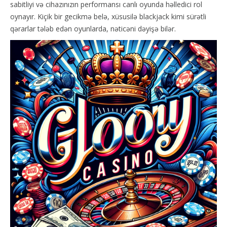
sabitliyi və cihazınızın performansı canlı oyunda həlledici rol
oynayır. Kiçik bir gecikmə belə, xüsusilə blackjack kimi sürətli
qərarlar tələb edən oyunlarda, nəticəni dəyişə bilər.