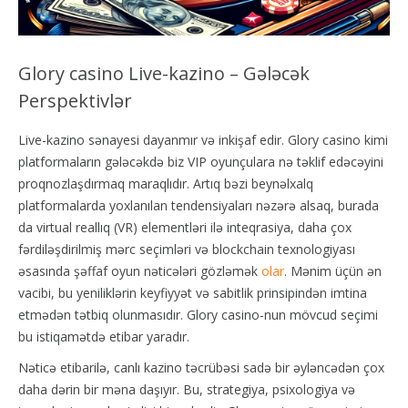
Glory casino Live-kazino – Gələcək
Perspektivlər
Live-kazino sənayesi dayanmır və inkişaf edir. Glory casino kimi
platformaların gələcəkdə biz VIP oyunçulara nə təklif edəcəyini
proqnozlaşdırmaq maraqlıdır. Artıq bəzi beynəlxalq
platformalarda yoxlanılan tendensiyaları nəzərə alsaq, burada
da virtual reallıq (VR) elementləri ilə inteqrasiya, daha çox
fərdiləşdirilmiş mərc seçimləri və blockchain texnologiyası
əsasında şəffaf oyun nəticələri gözləmək
olar
. Mənim üçün ən
vacibi, bu yeniliklərin keyfiyyət və sabitlik prinsipindən imtina
etmədən tətbiq olunmasıdır. Glory casino-nun mövcud seçimi
bu istiqamətdə etibar yaradır.
Nəticə etibarilə, canlı kazino təcrübəsi sadə bir əyləncədən çox
daha dərin bir məna daşıyır. Bu, strategiya, psixologiya və