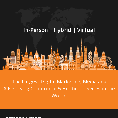
In-Person | Hybrid | Virtual
The Largest Digital Marketing, Media and
Advertising Conference & Exhibition Series in the
World!