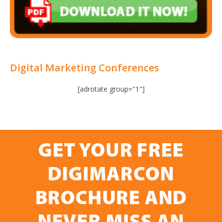
Digital Marketing Conferences
[adrotate group="1"]
GET YOUR FREE
DIGIMARCON
BROCHURE AND