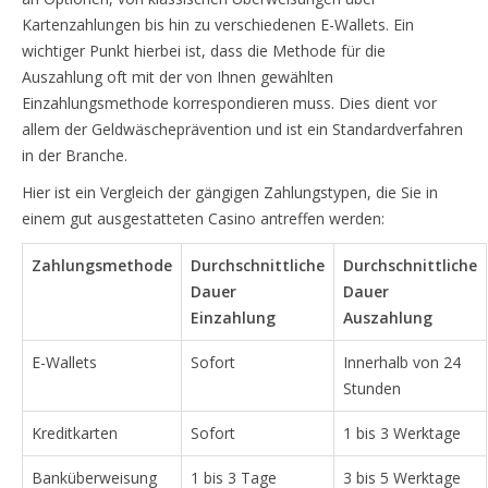
Kartenzahlungen bis hin zu verschiedenen E-Wallets. Ein
wichtiger Punkt hierbei ist, dass die Methode für die
Auszahlung oft mit der von Ihnen gewählten
Einzahlungsmethode korrespondieren muss. Dies dient vor
allem der Geldwäscheprävention und ist ein Standardverfahren
in der Branche.
Hier ist ein Vergleich der gängigen Zahlungstypen, die Sie in
einem gut ausgestatteten Casino antreffen werden:
Zahlungsmethode
Durchschnittliche
Durchschnittliche
Dauer
Dauer
Einzahlung
Auszahlung
E-Wallets
Sofort
Innerhalb von 24
Stunden
Kreditkarten
Sofort
1 bis 3 Werktage
Banküberweisung
1 bis 3 Tage
3 bis 5 Werktage