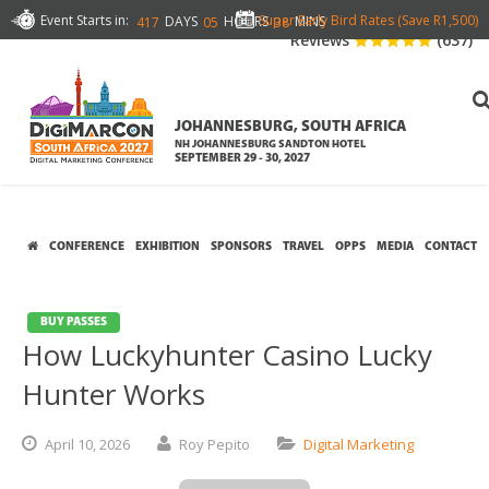
Event Starts in:
Super Early Bird Rates (Save R1,500)
DAYS
HOURS
MINS
417
05
38
Reviews
(637)
JOHANNESBURG, SOUTH AFRICA
NH JOHANNESBURG SANDTON HOTEL
SEPTEMBER 29 - 30, 2027
CONFERENCE
EXHIBITION
SPONSORS
TRAVEL
OPPS
MEDIA
CONTACT
BUY PASSES
How Luckyhunter Casino Lucky
Hunter Works
April
10,
2026
Roy Pepito
Digital Marketing