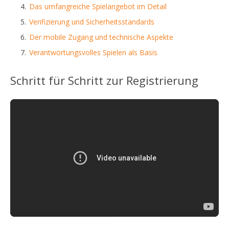
Das umfangreiche Spielangebot im Detail
Verifizierung und Sicherheitsstandards
Der mobile Zugang und technische Aspekte
Verantwortungsvolles Spielen als Basis
Schritt für Schritt zur Registrierung