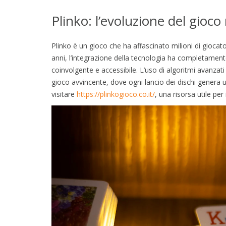
Plinko: l’evoluzione del gioco
Plinko è un gioco che ha affascinato milioni di giocator
anni, l’integrazione della tecnologia ha completamen
coinvolgente e accessibile. L’uso di algoritmi avanzat
gioco avvincente, dove ogni lancio dei dischi genera u
visitare
https://plinkogioco.co.it/
, una risorsa utile per 