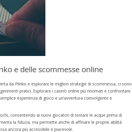
linko e delle scommesse online
ferta da Plinko e esplorare le migliori strategie di scommessa, ci sono
ggerimenti pratici. Esplorare i casinò online più rinomati e confrontare
a semplice esperienza di gioco e un’avventura coinvolgente e
giochi, consentendo ai nuovi giocatori di testare le acque prima di
enta la fiducia, ma permette anche di affinare le proprie abilità
sa ancora più accessibile e piacevole.