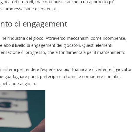
iocatori da frodi, ma contribuisce anche a un approccio più
 scommessa sane e sostenibili.
ento di engagement
 nell’industria del gioco. Attraverso meccanismi come ricompense,
e alto il livello di engagement dei giocatori. Questi elementi
 sensazione di progresso, che è fondamentale per il mantenimento
istemi per rendere l’esperienza più dinamica e divertente. I giocator
he guadagnare punti, partecipare a tornei e competere con altri,
petizione al gioco.