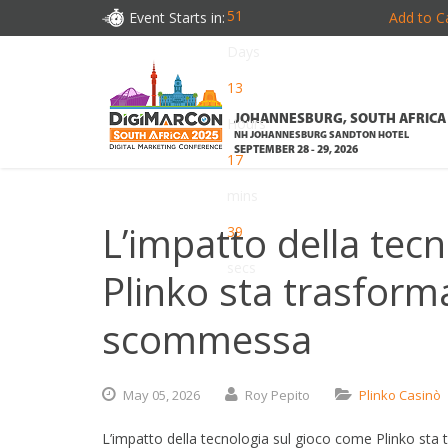
51
Event Starts in:
Add to C
Days
13
JOHANNESBURG, SOUTH AFRICA
Hours
NH JOHANNESBURG SANDTON HOTEL
SEPTEMBER 28 - 29, 2026
17
mins
L’impatto della tec
38
secs
Plinko sta trasform
scommessa
May
05,
2026
Roy Pepito
Plinko Casinò
L’impatto della tecnologia sul gioco come Plinko st