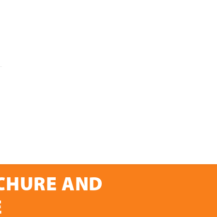
OCHURE AND
E