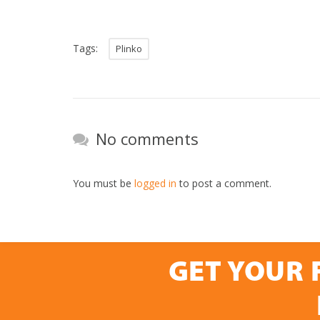
Tags:
Plinko
No comments
You must be
logged in
to post a comment.
GET YOUR 