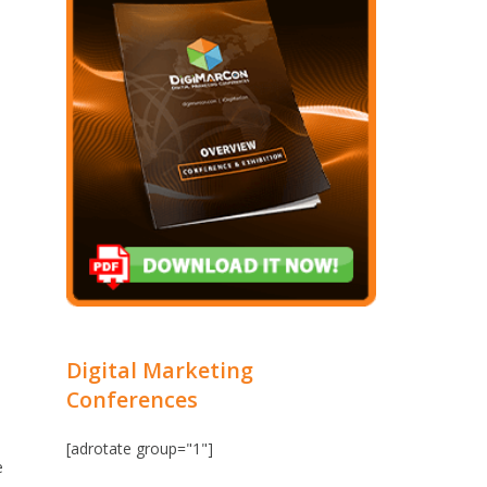
o
Digital Marketing
Conferences
[adrotate group="1"]
e