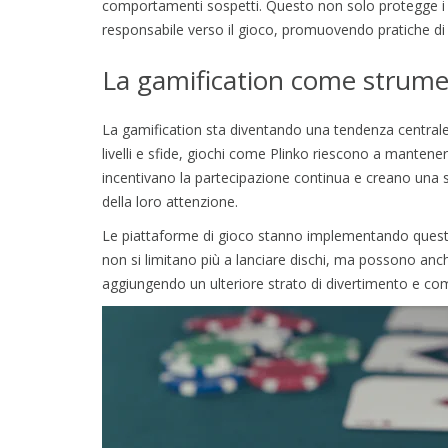
comportamenti sospetti. Questo non solo protegge i g
responsabile verso il gioco, promuovendo pratiche di
La gamification come strum
La gamification sta diventando una tendenza centrale
livelli e sfide, giochi come Plinko riescono a mantener
incentivano la partecipazione continua e creano una
della loro attenzione.
Le piattaforme di gioco stanno implementando questi s
non si limitano più a lanciare dischi, ma possono anc
aggiungendo un ulteriore strato di divertimento e com