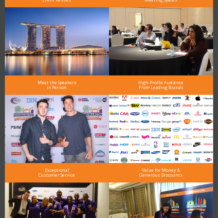
Meet the Speakers
High-Profile Audience
in Person
From Leading Brands
Exceptional
Value for Money &
Customer Service
Generous Discounts