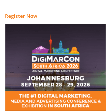
Register Now