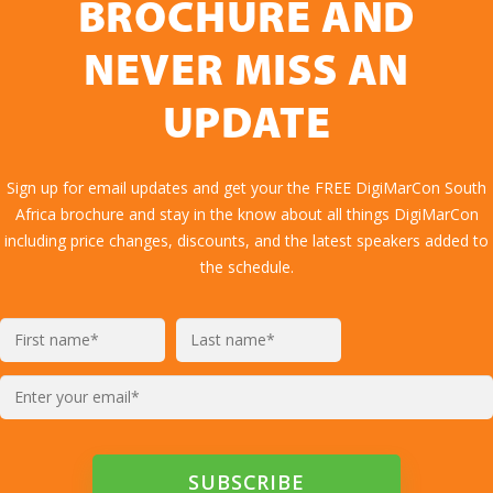
BROCHURE AND
NEVER MISS AN
UPDATE
Sign up for email updates and get your the FREE DigiMarCon South
Africa brochure and stay in the know about all things DigiMarCon
including price changes, discounts, and the latest speakers added to
the schedule.