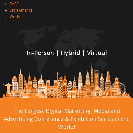
»
EMEA
»
Latin America
»
World
In-Person | Hybrid | Virtual
The Largest Digital Marketing, Media and
Advertising Conference & Exhibition Series in the
World!