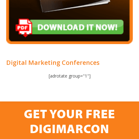
Digital Marketing Conferences
[adrotate group="1"]
GET YOUR FREE
DIGIMARCON