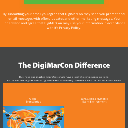
By submitting your email you agree that DigiMarCon may send you promotional
email messages with offers, updates and other marketing messages. You
understand and agree that DigiMarCon may use your information in accordance
with it’s Privacy Policy.
The DigiMarCon Difference
Business and marketing professionals have a lot of choice in events to attend.
As the Premier Digital Marketing, Media and Advertising Conference & Exhibition Series worldwide
see why DigiMarCon stands out above the rest in the marketing industry
and why delegates keep returning year after year
Global
Safe, Clean & Hygienic
Event Series
Event Environment