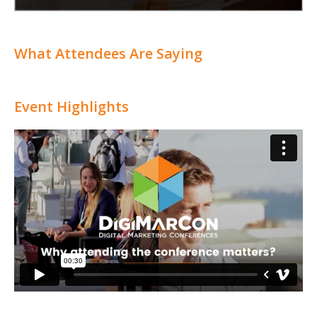
What Attendees Are Saying
Event Highlights