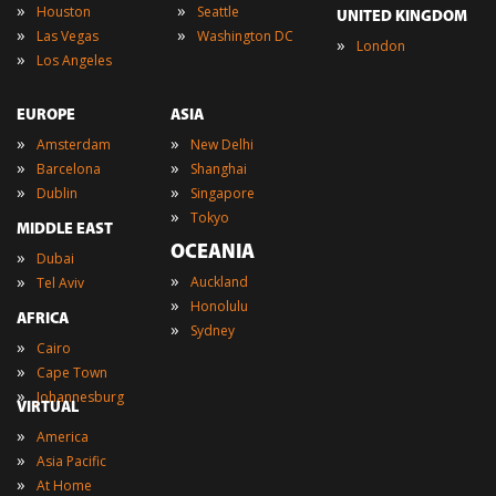
»
»
Houston
Seattle
UNITED KINGDOM
»
»
Las Vegas
Washington DC
»
London
»
Los Angeles
EUROPE
ASIA
»
»
Amsterdam
New Delhi
»
»
Barcelona
Shanghai
»
»
Dublin
Singapore
»
Tokyo
MIDDLE EAST
OCEANIA
»
Dubai
»
»
Auckland
Tel Aviv
»
Honolulu
AFRICA
»
Sydney
»
Cairo
»
Cape Town
»
Johannesburg
VIRTUAL
»
America
»
Asia Pacific
»
At Home