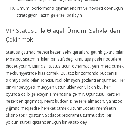
Ümumi performansı qiymətləndirin və növbəti dövr üçün
strategiyanı lazım gələrsə, sazlayın.
VIP Statusu ilə Əlaqəli Ümumi Səhvlərdən
Çəkinmək
Statusa çatmaq həvəsi bəzən səhv qərarlara gətirib çıxara bilər.
Mostbet sistemini bilən bir istifadəçi kimi, aşağıdakı nöqtələrə
diqqət yetirin. Birincisi, status üçün oynamaq, yəni mərc etmək
məcburiyyətində hiss etmək. Bu, tez bir zamanda büdcənizi
sıxıntıya sala bilər. İkincisi, real olmayan gözləntilər qurmaq. Hər
bir VIP səviyyəsi müəyyən üstünlüklər verir, lakin bu, hər
oyunda qalib gələcəyiniz mənasına gəlmir. Üçüncüsü, xərcləri
nəzərdən qaçırmaq. Mərc budcənizi nəzərə almadan, yalnız xal
yığmaq məqsədilə hərəkət etmək uzunmüddətli mənfəətin
əksinə təsir göstərir. Sədaqət proqramı uzunmüddətli bir
yoldur, sürətli qazanclar üçün bir vasitə deyil.