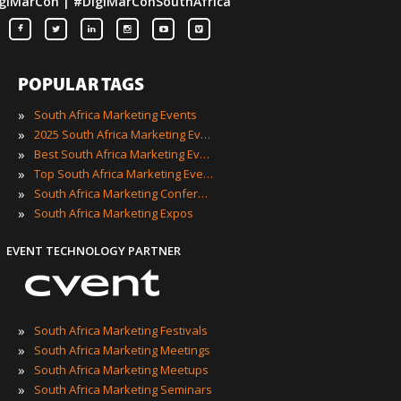
giMarCon | #DigiMarConSouthAfrica
POPULAR TAGS
»
South Africa Marketing Events
»
2025 South Africa Marketing Events
»
Best South Africa Marketing Events
»
Top South Africa Marketing Events
»
South Africa Marketing Conferences
»
South Africa Marketing Expos
EVENT TECHNOLOGY PARTNER
»
South Africa Marketing Festivals
»
South Africa Marketing Meetings
»
South Africa Marketing Meetups
»
South Africa Marketing Seminars