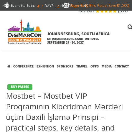
Event Starts in:
Super Early Bird Rates (Save R1,500)
DAYS
HOURS
MINS
417
12
27
Reviews
(637)
JOHANNESBURG, SOUTH AFRICA
NH JOHANNESBURG SANDTON HOTEL
SEPTEMBER 29 - 30, 2027
CONFERENCE
EXHIBITION
SPONSORS
TRAVEL
OPPS
MEDIA
CONTACT
BUY PASSES
Mostbet – Mostbet VIP
Proqramının Kiberidman Mərcləri
üçün Daxili İşləmə Prinsipi –
practical steps, key details, and