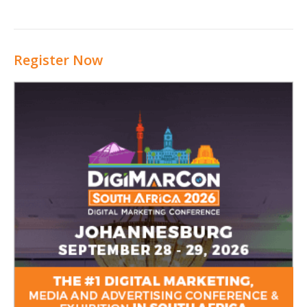
Register Now