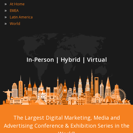
»
At Home
»
EMEA
»
Latin America
»
World
In-Person | Hybrid | Virtual
The Largest Digital Marketing, Media and
Advertising Conference & Exhibition Series in the