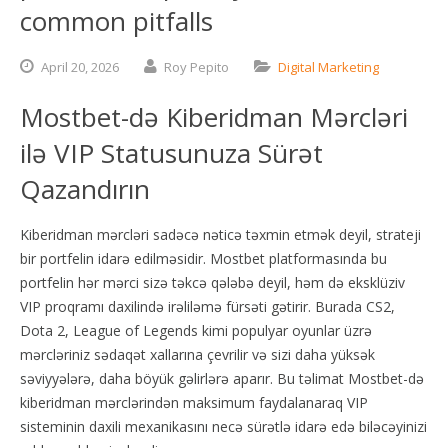
common pitfalls
April
20,
2026
Roy Pepito
Digital Marketing
Mostbet-də Kiberidman Mərcləri
ilə VIP Statusunuza Sürət
Qazandırın
Kiberidman mərcləri sadəcə nəticə təxmin etmək deyil, strateji
bir portfelin idarə edilməsidir. Mostbet platformasında bu
portfelin hər mərci sizə təkcə qələbə deyil, həm də eksklüziv
VIP proqramı daxilində irəliləmə fürsəti gətirir. Burada CS2,
Dota 2, League of Legends kimi populyar oyunlar üzrə
mərcləriniz sədaqət xallarına çevrilir və sizi daha yüksək
səviyyələrə, daha böyük gəlirlərə aparır. Bu təlimat Mostbet-də
kiberidman mərclərindən maksimum faydalanaraq VIP
sisteminin daxili mexanikasını necə sürətlə idarə edə biləcəyinizi