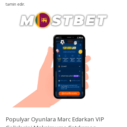
təmin edir.
Populyar Oyunlara Mərc Edərkən VIP