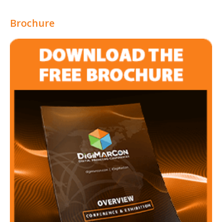
Brochure