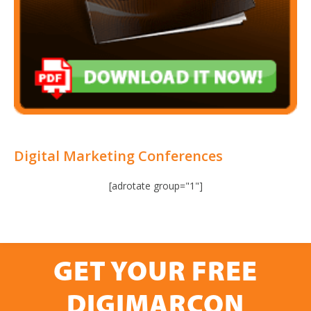
Digital Marketing Conferences
[adrotate group="1"]
GET YOUR FREE
DIGIMARCON