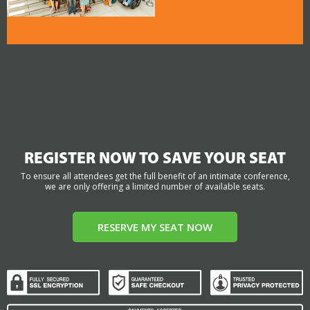
REGISTER NOW TO SAVE YOUR SEAT
To ensure all attendees get the full benefit of an intimate conference,
we are only offering a limited number of available seats.
RESERVE MY SEAT NOW