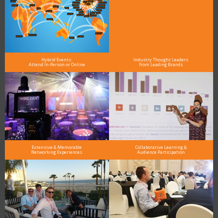
Hybrid Events:
Industry Thought Leaders
Attend In-Person or Online
from Leading Brands
Extensive & Memorable
Collaborative Learning &
Networking Experiences
Audience Participation