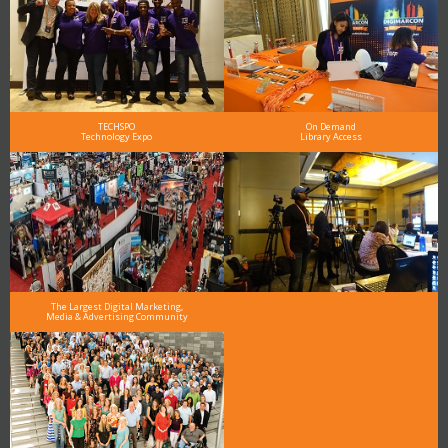
TECHSPO
On Demand
Technology Expo
Library Access
The Largest Digital Marketing,
Media & Advertising Community