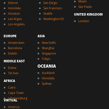
»
Miami
»
»
Detroit
San Diego
»
Sao Paulo
»
»
Honolulu
San Francisco
»
»
Houston
Seattle
UNITED KINGDOM
»
»
Las Vegas
Washington DC
»
London
»
Los Angeles
EUROPE
ASIA
»
»
Amsterdam
New Delhi
»
»
Barcelona
Shanghai
»
»
Dublin
Singapore
»
Tokyo
MIDDLE EAST
OCEANIA
»
Dubai
»
»
Auckland
Tel Aviv
»
Honolulu
AFRICA
»
Sydney
»
Cairo
»
Cape Town
»
Johannesburg
VIRTUAL
»
America