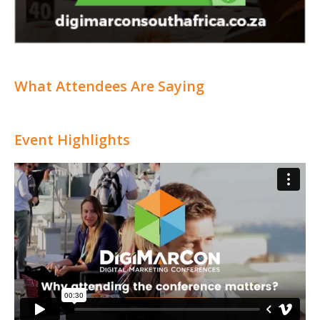
What Attendees Are Saying
Event Highlights