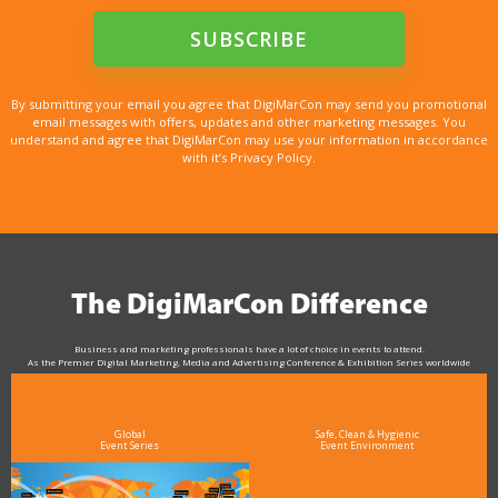
By submitting your email you agree that DigiMarCon may send you promotional
email messages with offers, updates and other marketing messages. You
understand and agree that DigiMarCon may use your information in accordance
with it’s Privacy Policy.
The DigiMarCon Difference
Business and marketing professionals have a lot of choice in events to attend.
As the Premier Digital Marketing, Media and Advertising Conference & Exhibition Series worldwide
see why DigiMarCon stands out above the rest in the marketing industry
and why delegates keep returning year after year
Global
Safe, Clean & Hygienic
Event Series
Event Environment