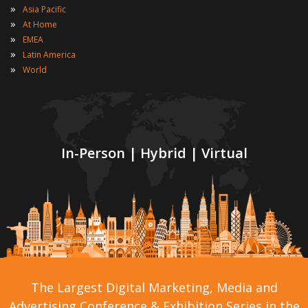
»
Asia Pacific
»
At Home
»
EMEA
»
Latin America
»
World
In-Person | Hybrid | Virtual
The Largest Digital Marketing, Media and
Advertising Conference & Exhibition Series in the