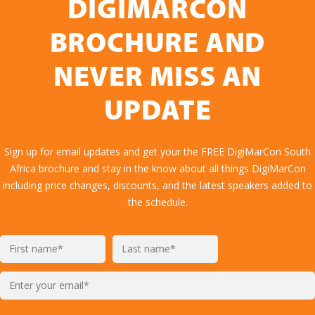
DIGIMARCON
BROCHURE AND
NEVER MISS AN
UPDATE
Sign up for email updates and get your the FREE DigiMarCon South
Africa brochure and stay in the know about all things DigiMarCon
including price changes, discounts, and the latest speakers added to
the schedule.