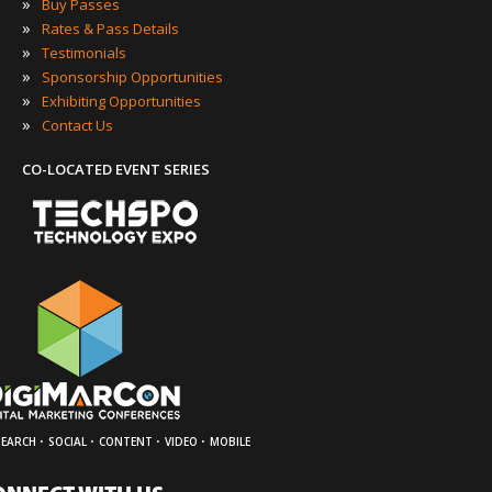
»
Buy Passes
»
Rates & Pass Details
»
Testimonials
»
Sponsorship Opportunities
»
Exhibiting Opportunities
»
Contact Us
CO-LOCATED EVENT SERIES
·
·
·
·
SEARCH
SOCIAL
CONTENT
VIDEO
MOBILE