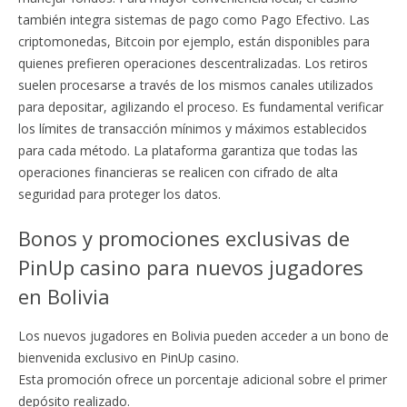
también integra sistemas de pago como Pago Efectivo. Las
criptomonedas, Bitcoin por ejemplo, están disponibles para
quienes prefieren operaciones descentralizadas. Los retiros
suelen procesarse a través de los mismos canales utilizados
para depositar, agilizando el proceso. Es fundamental verificar
los límites de transacción mínimos y máximos establecidos
para cada método. La plataforma garantiza que todas las
operaciones financieras se realicen con cifrado de alta
seguridad para proteger los datos.
Bonos y promociones exclusivas de
PinUp casino para nuevos jugadores
en Bolivia
Los nuevos jugadores en Bolivia pueden acceder a un bono de
bienvenida exclusivo en PinUp casino.
Esta promoción ofrece un porcentaje adicional sobre el primer
depósito realizado.