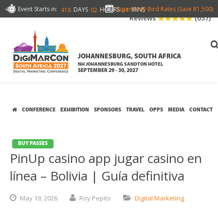
Event Starts in:
Super Early Bird Rates (Save R1,500)
DAYS
HOURS
MINS
418
02
31
Reviews
(637)
JOHANNESBURG, SOUTH AFRICA
NH JOHANNESBURG SANDTON HOTEL
SEPTEMBER 29 - 30, 2027
CONFERENCE
EXHIBITION
SPONSORS
TRAVEL
OPPS
MEDIA
CONTACT
BUY PASSES
PinUp casino app jugar casino en
línea – Bolivia | Guía definitiva
May
19,
2026
Roy Pepito
Digital Marketing