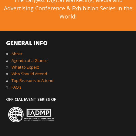
The Largest Digital Marketing, Media and
Advertising Conference & Exhibition Series in the
World!
GENERAL INFO
»
About
»
Agenda at a Glance
»
What to Expect
»
Who Should Attend
»
Top Reasons to Attend
»
FAQ’s
OFFICIAL EVENT SERIES OF