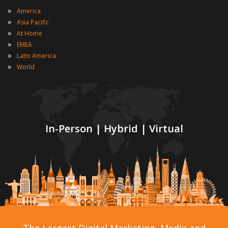
»
America
»
Asia Pacific
»
At Home
»
EMEA
»
Latin America
»
World
In-Person | Hybrid | Virtual