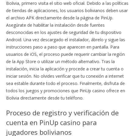
Bolivia, primero visita el sitio web oficial. Debido a las políticas
de tiendas de aplicaciones, los usuarios bolivianos deben usar
el archivo APK directamente desde la página de PinUp.
Asegúrate de habilitar la instalación desde fuentes
desconocidas en los ajustes de seguridad de tu dispositivo
Android. Una vez descargado el instalador, ábrelo y sigue las
instrucciones paso a paso que aparecen en pantalla. Para
usuarios de iOS, el proceso puede requerir cambiar la región
de la App Store o utilizar un método alternativo. Tras la
instalación, inicia la aplicación y procede a crear tu cuenta o
iniciar sesión. No olvides verificar que tu conexión a internet
sea estable durante todo el proceso. Finalmente, disfruta de
todos los juegos y promociones que PinUp casino ofrece en
Bolivia directamente desde tu teléfono.
Proceso de registro y verificación de
cuenta en PinUp casino para
jugadores bolivianos