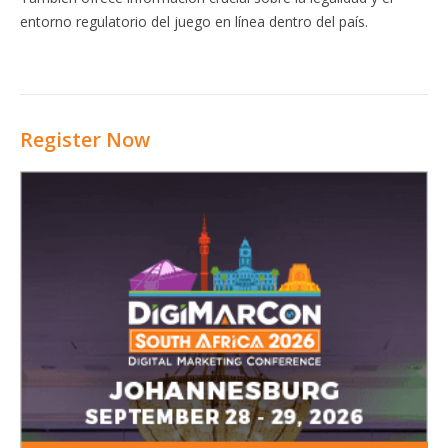
entorno regulatorio del juego en línea dentro del país.
Register Now