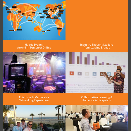
Hybrid Events:
Industry Thought Leaders
Attend In-Person or Online
from Leading Brands
Extensive & Memorable
Collaborative Learning &
Networking Experiences
Audience Participation