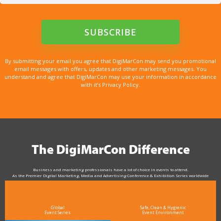
By submitting your email you agree that DigiMarCon may send you promotional
email messages with offers, updates and other marketing messages. You
understand and agree that DigiMarCon may use your information in accordance
with it’s Privacy Policy.
The DigiMarCon Difference
Business and marketing professionals have a lot of choice in events to attend.
As the Premier Digital Marketing, Media and Advertising Conference & Exhibition Series worldwide
see why DigiMarCon stands out above the rest in the marketing industry
and why delegates keep returning year after year
Global
Safe, Clean & Hygienic
Event Series
Event Environment