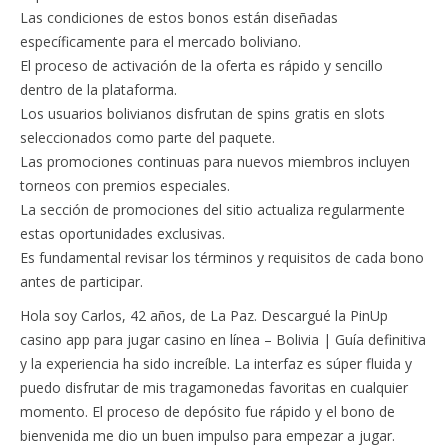
Las condiciones de estos bonos están diseñadas
específicamente para el mercado boliviano.
El proceso de activación de la oferta es rápido y sencillo
dentro de la plataforma.
Los usuarios bolivianos disfrutan de spins gratis en slots
seleccionados como parte del paquete.
Las promociones continuas para nuevos miembros incluyen
torneos con premios especiales.
La sección de promociones del sitio actualiza regularmente
estas oportunidades exclusivas.
Es fundamental revisar los términos y requisitos de cada bono
antes de participar.
Hola soy Carlos, 42 años, de La Paz. Descargué la PinUp
casino app para jugar casino en línea – Bolivia | Guía definitiva
y la experiencia ha sido increíble. La interfaz es súper fluida y
puedo disfrutar de mis tragamonedas favoritas en cualquier
momento. El proceso de depósito fue rápido y el bono de
bienvenida me dio un buen impulso para empezar a jugar.