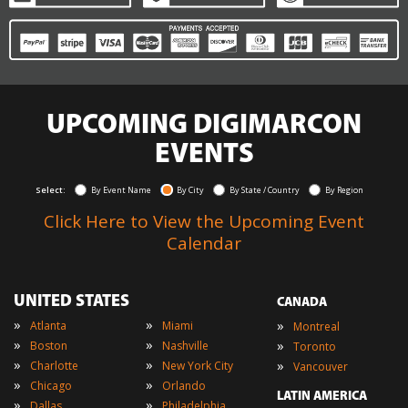
UPCOMING DIGIMARCON
EVENTS
Select:
By Event Name
By City
By State / Country
By Region
Click Here to View the Upcoming Event
Calendar
UNITED STATES
CANADA
»
»
»
Atlanta
Miami
Montreal
»
»
»
Boston
Nashville
Toronto
»
»
»
Charlotte
New York City
Vancouver
»
»
Chicago
Orlando
LATIN AMERICA
»
»
Dallas
Philadelphia