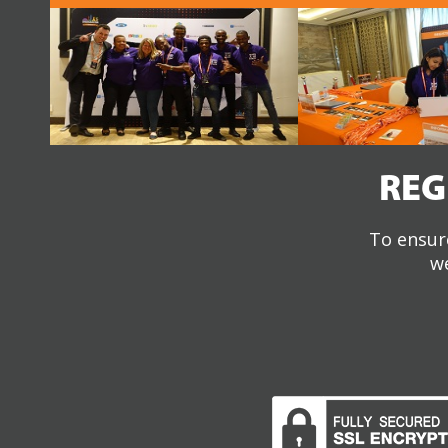
REG
To ensure
we