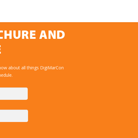
OCHURE AND
E
now about all things DigiMarCon
hedule.