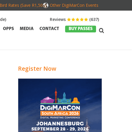
Bird Rates (Save R1,500)
Other DigiMarCon Events
de)
Reviews
(637)
OPPS
MEDIA
CONTACT
BUY PASSES
Register Now