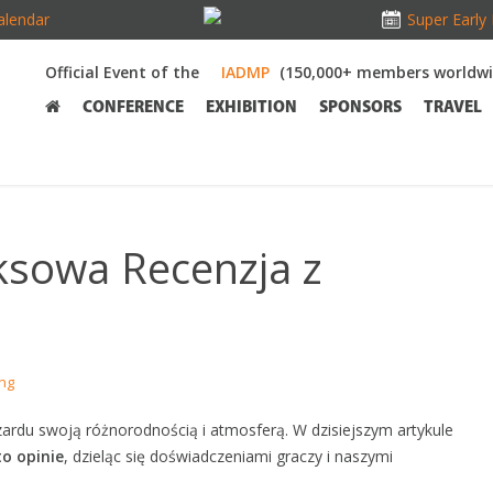
alendar
Super Early 
Official Event of the
(150,000+ members worldwi
CONFERENCE
EXHIBITION
SPONSORS
TRAVEL
ksowa Recenzja z
ing
zardu swoją różnorodnością i atmosferą. W dzisiejszym artykule
o opinie
, dzieląc się doświadczeniami graczy i naszymi