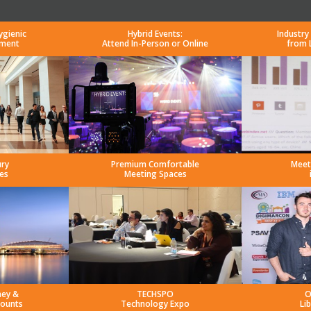
ygienic
Hybrid Events:
Industry
nment
Attend In-Person or Online
from 
ury
Premium Comfortable
Meet
es
Meeting Spaces
ney &
TECHSPO
O
counts
Technology Expo
Li