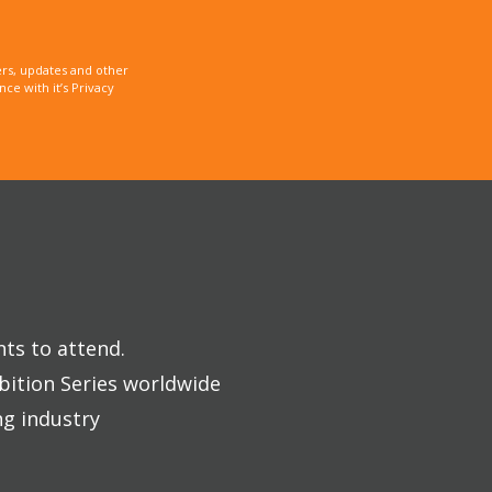
rs, updates and other
e with it’s Privacy
nts to attend.
bition Series worldwide
ng industry