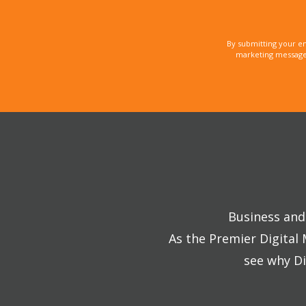
By submitting your e
marketing messages
Business and 
As the Premier Digital
see why Di