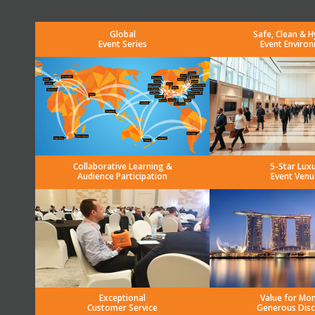
Global
Safe, Clean & H
Event Series
Event Enviro
Collaborative Learning &
5-Star Lux
Audience Participation
Event Venu
Exceptional
Value for Mo
Customer Service
Generous Dis