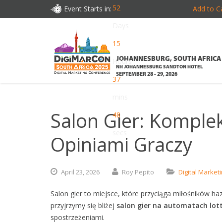
52
Event Starts in:
Add to C
Days
15
JOHANNESBURG, SOUTH AFRICA
Hours
NH JOHANNESBURG SANDTON HOTEL
SEPTEMBER 28 - 29, 2026
37
mins
Salon Gier: Komple
47
secs
Opiniami Graczy
April
23,
2026
Roy Pepito
Digital Market
Salon gier to miejsce, które przyciąga miłośników ha
przyjrzymy się bliżej
salon gier na automatach lott
spostrzeżeniami.