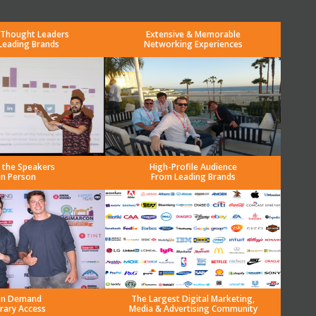
 Thought Leaders
Extensive & Memorable
Leading Brands
Networking Experiences
 the Speakers
High-Profile Audience
in Person
From Leading Brands
n Demand
The Largest Digital Marketing,
brary Access
Media & Advertising Community