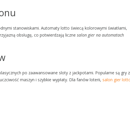
lonu
dnymi stanowiskami. Automaty lotto świecą kolorowymi światłami,
rzyjazną obsługę, co potwierdzają liczne
salon gier na automatach
ów
 klasycznych po zaawansowane sloty z jackpotami. Popularne są gry z
czciwość maszyn i szybkie wypłaty. Dla fanów loterii,
salon gier lott