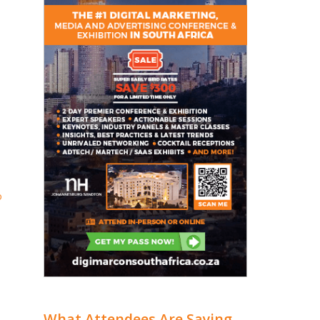
o
What Attendees Are Saying