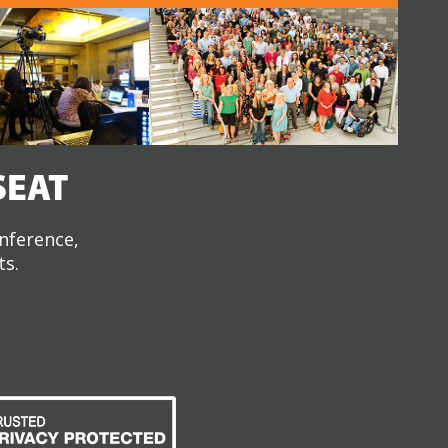
SEAT
onference,
ts.