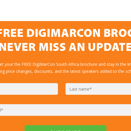
FREE DIGIMARCON BR
NEVER MISS AN UPDAT
get your the FREE DigiMarCon South Africa brochure and stay in the k
ing price changes, discounts, and the latest speakers added to the sc