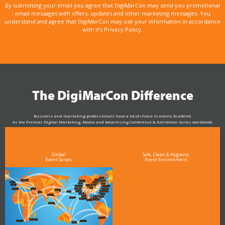
By submitting your email you agree that DigiMarCon may send you promotional
email messages with offers, updates and other marketing messages. You
understand and agree that DigiMarCon may use your information in accordance
with it’s Privacy Policy.
The DigiMarCon Difference
Business and marketing professionals have a lot of choice in events to attend.
As the Premier Digital Marketing, Media and Advertising Conference & Exhibition Series worldwide
see why DigiMarCon stands out above the rest in the marketing industry
and why delegates keep returning year after year
Global
Safe, Clean & Hygienic
Event Series
Event Environment