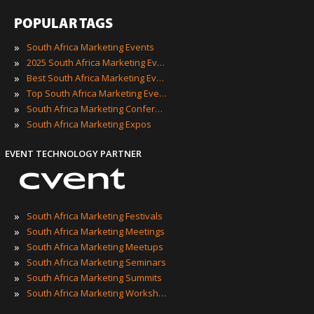
POPULAR TAGS
»
South Africa Marketing Events
»
2025 South Africa Marketing Events
»
Best South Africa Marketing Events
»
Top South Africa Marketing Events
»
South Africa Marketing Conferences
»
South Africa Marketing Expos
EVENT TECHNOLOGY PARTNER
»
South Africa Marketing Festivals
»
South Africa Marketing Meetings
»
South Africa Marketing Meetups
»
South Africa Marketing Seminars
»
South Africa Marketing Summits
»
South Africa Marketing Workshops