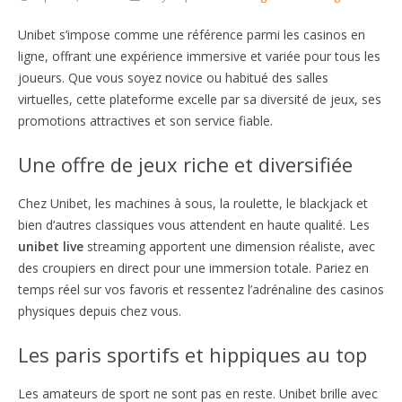
Unibet s’impose comme une référence parmi les casinos en
ligne, offrant une expérience immersive et variée pour tous les
joueurs. Que vous soyez novice ou habitué des salles
virtuelles, cette plateforme excelle par sa diversité de jeux, ses
promotions attractives et son service fiable.
Une offre de jeux riche et diversifiée
Chez Unibet, les machines à sous, la roulette, le blackjack et
bien d’autres classiques vous attendent en haute qualité. Les
unibet live
streaming apportent une dimension réaliste, avec
des croupiers en direct pour une immersion totale. Pariez en
temps réel sur vos favoris et ressentez l’adrénaline des casinos
physiques depuis chez vous.
Les paris sportifs et hippiques au top
Les amateurs de sport ne sont pas en reste. Unibet brille avec