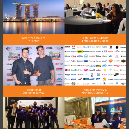
Meet the Speakers
High-Profile Audience
in Person
From Leading Brands
Exceptional
Value for Money &
Customer Service
Generous Discounts