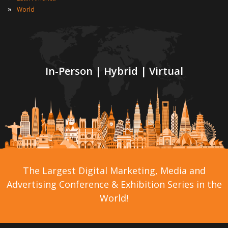
»
World
In-Person | Hybrid | Virtual
The Largest Digital Marketing, Media and
Advertising Conference & Exhibition Series in the
World!