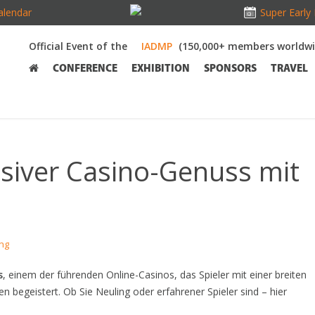
alendar
Super Early 
Official Event of the
(150,000+ members worldwi
CONFERENCE
EXHIBITION
SPONSORS
TRAVEL
usiver Casino-Genuss mit
ing
s
, einem der führenden Online-Casinos, das Spieler mit einer breiten
n begeistert. Ob Sie Neuling oder erfahrener Spieler sind – hier