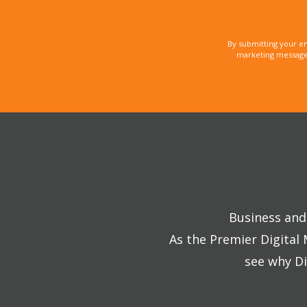
By submitting your e
marketing messages
Business and 
As the Premier Digital
see why Di