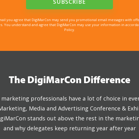
mail you agree that DigiMarCon may send you promotional email messages with offe
. You understand and agree that DigiMarCon may use your information in accordanc
Policy.
The DigiMarCon Difference
marketing professionals have a lot of choice in eve
 Marketing, Media and Advertising Conference & Exhi
giMarCon stands out above the rest in the marketi
and why delegates keep returning year after year