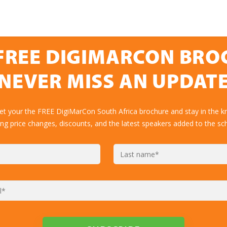
FREE DIGIMARCON BR
NEVER MISS AN UPDAT
get your the FREE DigiMarCon South Africa brochure and stay in the k
ing price changes, discounts, and the latest speakers added to the sc