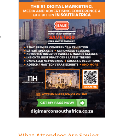
n
What Attendees Are Saying