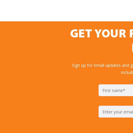
GET YOUR 
Sign up for email updates and 
includ