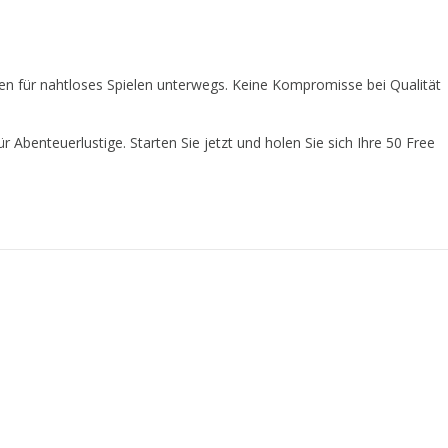
en für nahtloses Spielen unterwegs. Keine Kompromisse bei Qualität
Abenteuerlustige. Starten Sie jetzt und holen Sie sich Ihre 50 Free