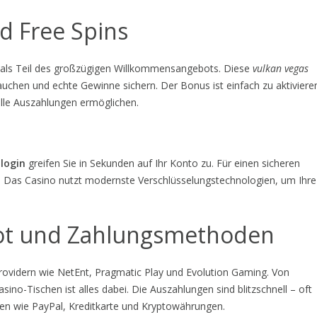
 Free Spins
s als Teil des großzügigen Willkommensangebots. Diese
vulkan vegas
intauchen und echte Gewinne sichern. Der Bonus ist einfach zu aktiviere
lle Auszahlungen ermöglichen.
 login
greifen Sie in Sekunden auf Ihr Konto zu. Für einen sicheren
. Das Casino nutzt modernste Verschlüsselungstechnologien, um Ihre
ebot und Zahlungsmethoden
rovidern wie NetEnt, Pragmatic Play und Evolution Gaming. Von
sino-Tischen ist alles dabei. Die Auszahlungen sind blitzschnell – oft
en wie PayPal, Kreditkarte und Kryptowährungen.