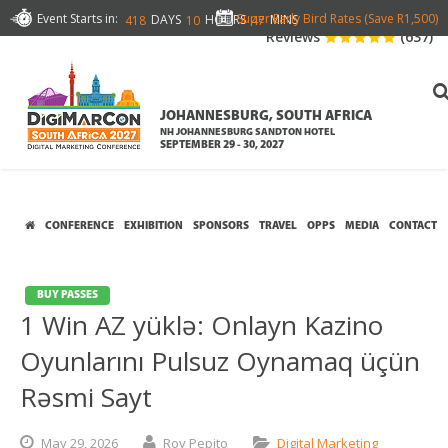
Event Starts in:
Super Early Bird Rates (Save R1,500)
DAYS
HOURS
MINS
418
10
47
Reviews
(637)
JOHANNESBURG, SOUTH AFRICA
NH JOHANNESBURG SANDTON HOTEL
SEPTEMBER 29 - 30, 2027
CONFERENCE
EXHIBITION
SPONSORS
TRAVEL
OPPS
MEDIA
CONTACT
BUY PASSES
1 Win AZ yüklə: Onlayn Kazino
Oyunlarını Pulsuz Oynamaq üçün
Rəsmi Sayt
May
29,
2026
Roy Pepito
Digital Marketing