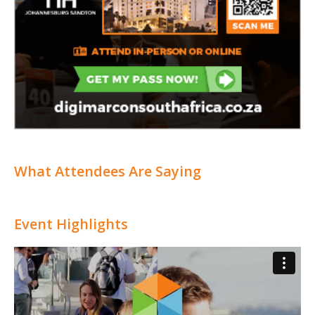
What Attendees Are Saying
Event Highlights