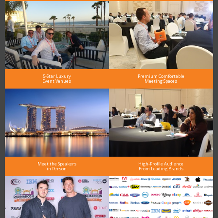
5-Star Luxury
Premium Comfortable
Event Venues
Meeting Spaces
Meet the Speakers
High-Profile Audience
in Person
From Leading Brands