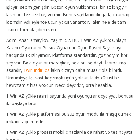
işləyir, seçim genişdir. Bəzən oyun yüklənməsi bir az ləngiyir,
lakin bu, tez-tez baş vermir. Bonus şərtlərini diqqətlə oxumaq
lazımdır. Adi əyləncə üçün yaxşı variantdır, lakin hələ də tam
fikrimi formalaşdırmıram.
Adım: Anar İsmayılov. Yaşım: 52. Bu, 1 Win AZ yüklə: Onlayn
Kazino Oyunlarını Pulsuz Oynamaq üçün Rəsmi Sayt. saytı
haqqında ilk izləyimdir. Platforma standartdır, gözlədiyim hər
şey var. Bəzi oyunlar maraqlıdır, bəziləri isə deyil. İdarəetmə
asandır,
1win indir ios
lakin dizayn daha müasir ola bilərdi.
Ümumiyyətlə, vaxt keçirmək üçün yoldur, lakin xüsusi bir
heyrətamiz hiss yoxdur. Necə deyərlər, orta hesabla.
1 Win AZ yüklə rəsmi saytında yeni oyunçular qeydiyyat bonusu
ilə başlaya bilər.
1 Win AZ yüklə platforması pulsuz oyun modu ilə məşq etmək
imkanı təqdim edir.
1 Win AZ yüklə prosesi mobil cihazlarda da rahat və tez həyata
keçirilir.