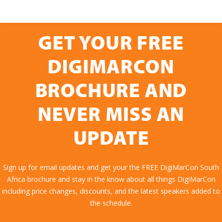
GET YOUR FREE
DIGIMARCON
BROCHURE AND
NEVER MISS AN
UPDATE
Sign up for email updates and get your the FREE DigiMarCon South
Africa brochure and stay in the know about all things DigiMarCon
including price changes, discounts, and the latest speakers added to
the schedule.