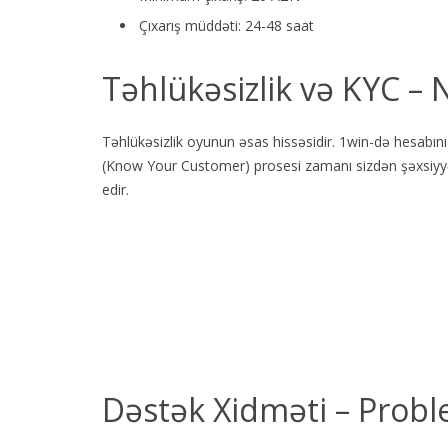
Çıxarış müddəti: 24-48 saat
Təhlükəsizlik və KYC – 
Təhlükəsizlik oyunun əsas hissəsidir. 1win-də hesabın
(Know Your Customer) prosesi zamanı sizdən şəxsiyyəti 
edir.
Dəstək Xidməti – Probl