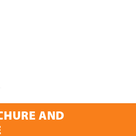
OCHURE AND
E