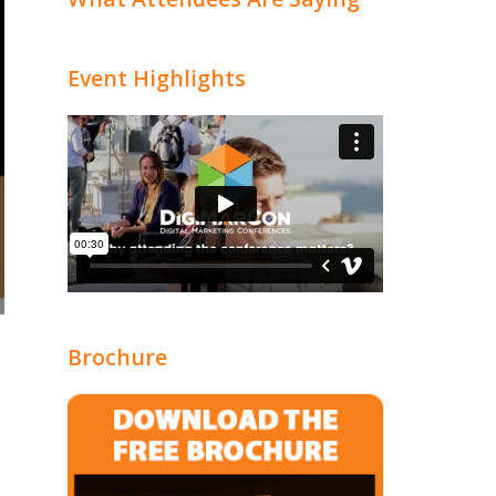
Event Highlights
Brochure