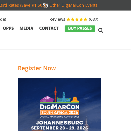
Bird Rates (Save R1,500)
Other DigiMarCon Events
de)
Reviews
(637)
OPPS
MEDIA
CONTACT
BUY PASSES
Register Now