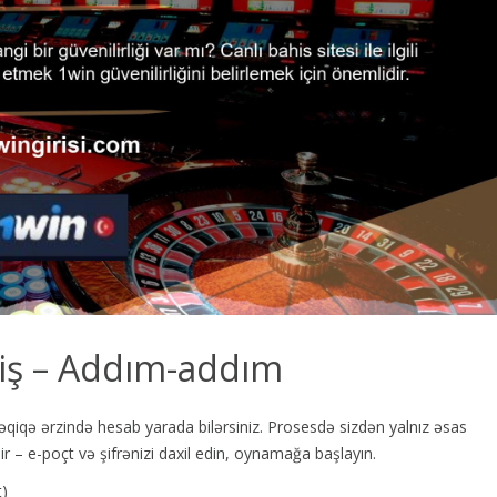
riş – Addım-addım
qiqə ərzində hesab yarada bilərsiniz. Prosesdə sizdən yalnız əsas
r – e-poçt və şifrənizi daxil edin, oynamağa başlayın.
t)