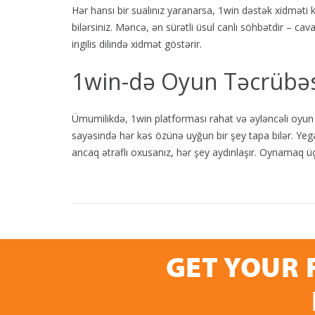
Hər hansı bir sualınız yaranarsa, 1win dəstək xidməti 
bilərsiniz. Məncə, ən sürətli üsul canlı söhbətdir – c
ingilis dilində xidmət göstərir.
1win-də Oyun Təcrübə
Ümumilikdə, 1win platforması rahat və əyləncəli oyun t
sayəsində hər kəs özünə uyğun bir şey tapa bilər. Yegan
ancaq ətraflı oxusanız, hər şey aydınlaşır. Oynamaq ü
GET YOUR 