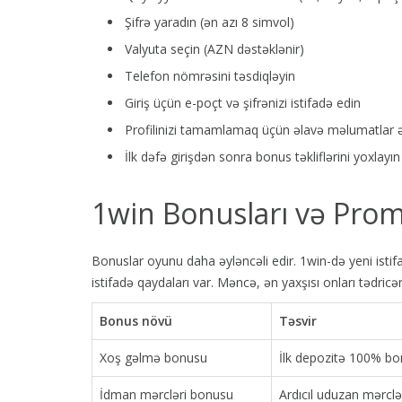
Şifrə yaradın (ən azı 8 simvol)
Valyuta seçin (AZN dəstəklənir)
Telefon nömrəsini təsdiqləyin
Giriş üçün e-poçt və şifrənizi istifadə edin
Profilinizi tamamlamaq üçün əlavə məlumatlar ə
İlk dəfə girişdən sonra bonus təkliflərini yoxlayın
1win Bonusları və Prom
Bonuslar oyunu daha əyləncəli edir. 1win-də yeni isti
istifadə qaydaları var. Məncə, ən yaxşısı onları tədricə
Bonus növü
Təsvir
Xoş gəlmə bonusu
İlk depozitə 100% b
İdman mərcləri bonusu
Ardıcıl uduzan mərcl