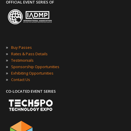
OFFICIAL EVENT SERIES OF
»
Buy Passes
»
Rates & Pass Details
»
Testimonials
»
Sponsorship Opportunities
»
Exhibiting Opportunities
»
Contact Us
CO-LOCATED EVENT SERIES