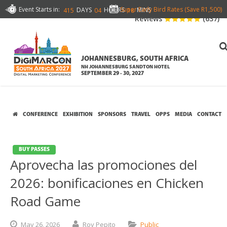
Event Starts in:
Super Early Bird Rates (Save R1,500)
DAYS
HOURS
MINS
415
04
18
Reviews
(637)
JOHANNESBURG, SOUTH AFRICA
NH JOHANNESBURG SANDTON HOTEL
SEPTEMBER 29 - 30, 2027
CONFERENCE
EXHIBITION
SPONSORS
TRAVEL
OPPS
MEDIA
CONTACT
BUY PASSES
Aprovecha las promociones del
2026: bonificaciones en Chicken
Road Game
May
26,
2026
Roy Pepito
Public