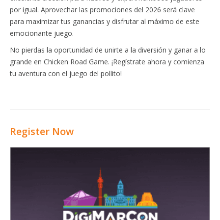
por igual. Aprovechar las promociones del 2026 será clave
para maximizar tus ganancias y disfrutar al máximo de este
emocionante juego.
No pierdas la oportunidad de unirte a la diversión y ganar a lo
grande en Chicken Road Game. ¡Regístrate ahora y comienza
tu aventura con el juego del pollito!
Register Now