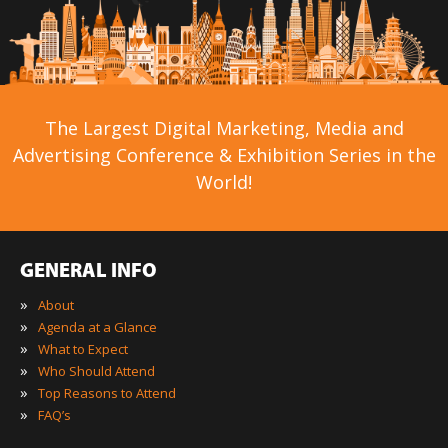
The Largest Digital Marketing, Media and
Advertising Conference & Exhibition Series in the
World!
GENERAL INFO
»
About
»
Agenda at a Glance
»
What to Expect
»
Who Should Attend
»
Top Reasons to Attend
»
FAQ’s