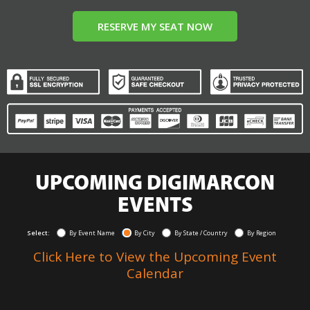
RESERVE MY SEAT NOW
UPCOMING DIGIMARCON
EVENTS
Select:
By Event Name
By City
By State / Country
By Region
Click Here to View the Upcoming Event
Calendar