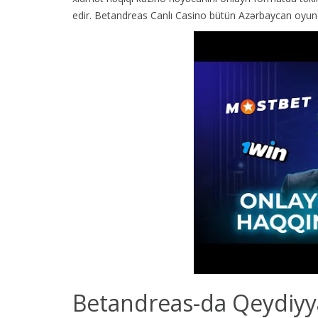
edir. Betandreas Canlı Casino bütün Azərbaycan oyunçul
Betandreas-da Qeydiyy