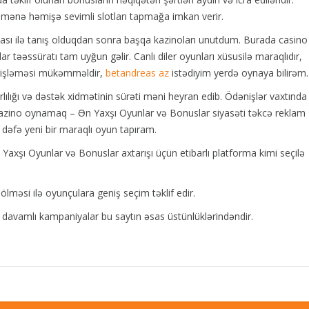
mənə həmişə sevimli slotları tapmağa imkan verir.
ı ilə tanış olduqdan sonra başqa kazinoları unutdum. Burada casino
təəssüratı tam uyğun gəlir. Canlı diler oyunları xüsusilə maraqlıdır,
da işləməsi mükəmməldir,
betandreas az
istədiyim yerdə oynaya bilirəm.
ığı və dəstək xidmətinin sürəti məni heyran edib. Ödənişlər vaxtında
 kazino oynamaq – Ən Yaxşı Oyunlar və Bonuslar siyasəti təkcə reklam
r dəfə yeni bir maraqlı oyun tapıram.
şı Oyunlar və Bonuslar axtarışı üçün etibarlı platforma kimi seçilə
bölməsi ilə oyunçulara geniş seçim təklif edir.
 davamlı kampaniyalar bu saytın əsas üstünlüklərindəndir.