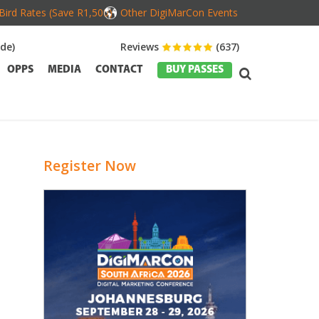
Bird Rates (Save R1,500)
Other DigiMarCon Events
de)
Reviews
(637)
OPPS
MEDIA
CONTACT
BUY PASSES
Register Now