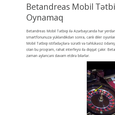
Betandreas Mobil Tətb
Oynamaq
Betandreas Mobil Tətbiqi ilə Azərbaycanda hər yerdən 
smartfonunuza yükləndikdən sonra, canlı diler oyunları
Mobil Tətbiqi istifadəçilərə sürətli və təhlükəsiz ödə
olan bu proqram, rahat interfeysi ilə diqqət çəkir. Be
zaman əyləncəni davam etdirə bilərlər.