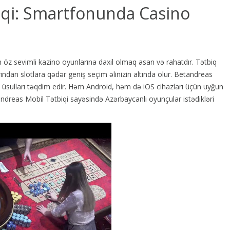
iqi: Smartfonunda Casino
öz sevimli kazino oyunlarına daxil olmaq asan və rahatdır. Tətbiq
ndan slotlara qədər geniş seçim əlinizin altında olur. Betandreas
niş üsulları təqdim edir. Həm Android, həm də iOS cihazları üçün uyğun
tandreas Mobil Tətbiqi sayəsində Azərbaycanlı oyunçular istədikləri