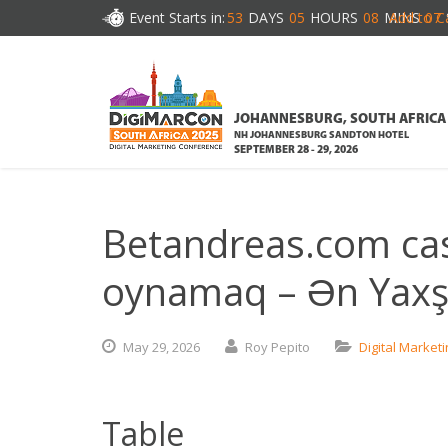
Event Starts in:
53
DAYS
05
HOURS
08
MINS
Add to C
06
JOHANNESBURG, SOUTH AFRICA
NH JOHANNESBURG SANDTON HOTEL
SEPTEMBER 28 - 29, 2026
Betandreas.com cas
oynamaq – Ən Yaxşı
May
29,
2026
Roy Pepito
Digital Market
Table