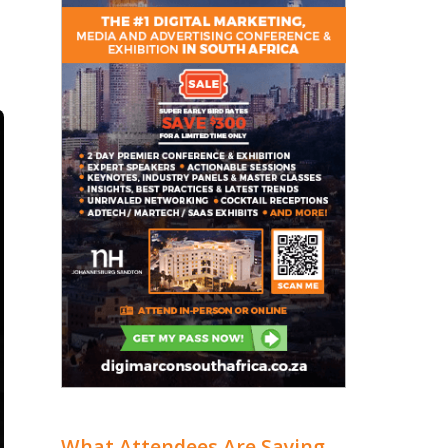
e
What Attendees Are Saying