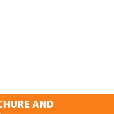
e
OCHURE AND