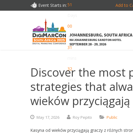
51
Event Starts in:
Add to C
Days
00
JOHANNESBURG, SOUTH AFRICA
Hours
NH JOHANNESBURG SANDTON HOTEL
SEPTEMBER 28 - 29, 2026
31
mins
Discover the most 
32
secs
strategies that al
wieków przyciągają 
May
17,
2026
Roy Pepito
Public
Kasyna od wieków przyciągają graczy z różnych stro