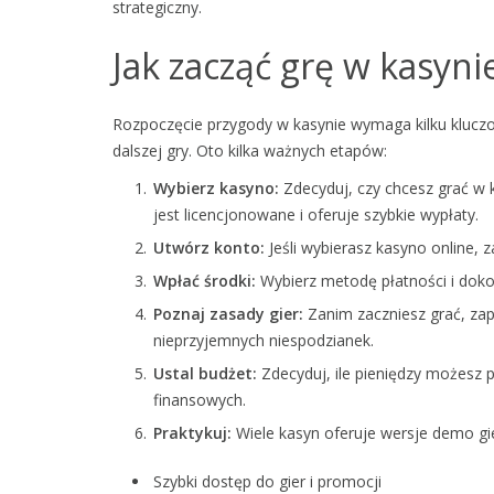
strategiczny.
Jak zacząć grę w kasyni
Rozpoczęcie przygody w kasynie wymaga kilku kluc
dalszej gry. Oto kilka ważnych etapów:
Wybierz kasyno:
Zdecyduj, czy chcesz grać w k
jest licencjonowane i oferuje szybkie wypłaty.
Utwórz konto:
Jeśli wybierasz kasyno online, 
Wpłać środki:
Wybierz metodę płatności i doko
Poznaj zasady gier:
Zanim zaczniesz grać, zapo
nieprzyjemnych niespodzianek.
Ustal budżet:
Zdecyduj, ile pieniędzy możesz pr
finansowych.
Praktykuj:
Wiele kasyn oferuje wersje demo gi
Szybki dostęp do gier i promocji