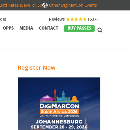
Bird Rates (Save R1,500)
Other DigiMarCon Events
de)
Reviews
(637)
OPPS
MEDIA
CONTACT
BUY PASSES
Register Now