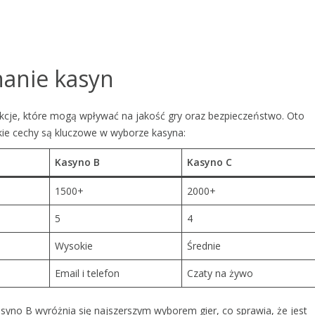
nanie kasyn
kcje, które mogą wpływać na jakość gry oraz bezpieczeństwo. Oto
kie cechy są kluczowe w wyborze kasyna:
Kasyno B
Kasyno C
1500+
2000+
5
4
Wysokie
Średnie
Email i telefon
Czaty na żywo
syno B wyróżnia się najszerszym wyborem gier, co sprawia, że jest