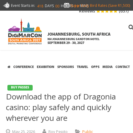
Event Starts in:
Super Early Bird Rates (Save R1,500)
DAYS
HOURS
MINS
418
00
19
Reviews
(637)
JOHANNESBURG, SOUTH AFRICA
NH JOHANNESBURG SANDTON HOTEL
SEPTEMBER 29 - 30, 2027
CONFERENCE
EXHIBITION
SPONSORS
TRAVEL
OPPS
MEDIA
CONTACT
BUY PASSES
Download the app of Dragonia
casino: play safely and quickly
wherever you are
May
25,
2026
Roy Pepito
Public