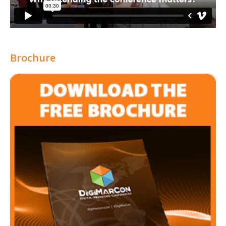
Brochure