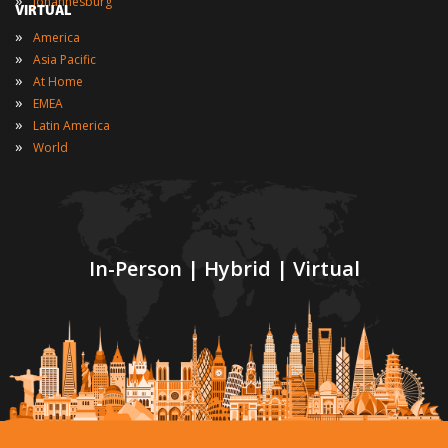
»
Johannesburg
VIRTUAL
»
America
»
Asia Pacific
»
At Home
»
EMEA
»
Latin America
»
World
In-Person | Hybrid | Virtual