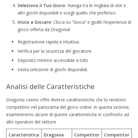
Seleziona il Tuo Gioco:
Naviga tra le migliaia di slot e
altri giochi disponibili e scegli quello che preferisci.
Inizia a Giocare:
Clicca su “Gioca” e goditi l’esperienza di
gioco offerta da Dragonia!
Registrazione rapida e intuitiva.
Verifica per la sicurezza del giocatore.
Deposito minimo accessibile a tutti.
Vasta selezione di giochi disponibili.
Analisi delle Caratteristiche
Dragonia casino offre diverse caratteristiche che lo rendono
competitivo nel panorama del gioco online. In questa sezione,
esamineremo alcune di queste caratteristiche in confronto ad
altri operatori del settore.
Caratteristica
Dragonia
Competitor
Competitor