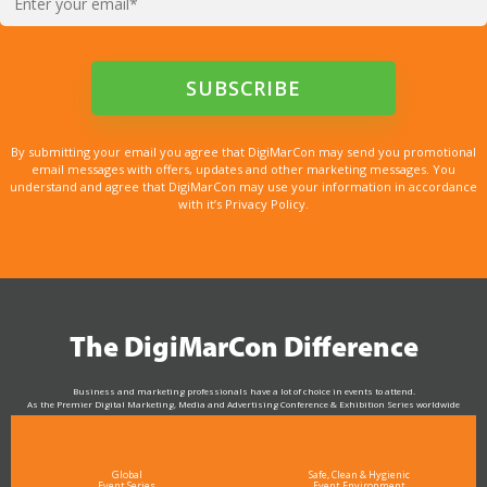
By submitting your email you agree that DigiMarCon may send you promotional
email messages with offers, updates and other marketing messages. You
understand and agree that DigiMarCon may use your information in accordance
with it’s Privacy Policy.
The DigiMarCon Difference
Business and marketing professionals have a lot of choice in events to attend.
As the Premier Digital Marketing, Media and Advertising Conference & Exhibition Series worldwide
see why DigiMarCon stands out above the rest in the marketing industry
and why delegates keep returning year after year
Global
Safe, Clean & Hygienic
Event Series
Event Environment