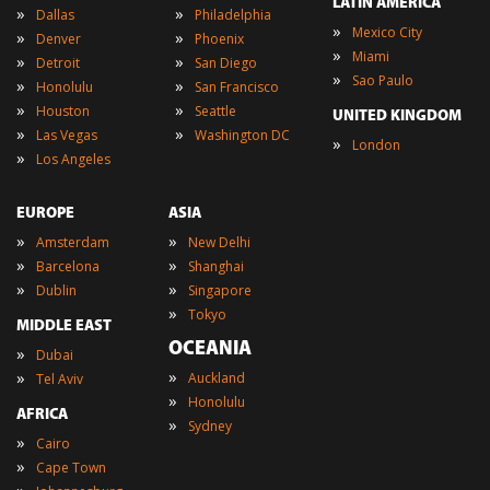
LATIN AMERICA
»
»
Dallas
Philadelphia
»
Mexico City
»
»
Denver
Phoenix
»
Miami
»
»
Detroit
San Diego
»
Sao Paulo
»
»
Honolulu
San Francisco
»
»
Houston
Seattle
UNITED KINGDOM
»
»
Las Vegas
Washington DC
»
London
»
Los Angeles
EUROPE
ASIA
»
»
Amsterdam
New Delhi
»
»
Barcelona
Shanghai
»
»
Dublin
Singapore
»
Tokyo
MIDDLE EAST
OCEANIA
»
Dubai
»
»
Auckland
Tel Aviv
»
Honolulu
AFRICA
»
Sydney
»
Cairo
»
Cape Town