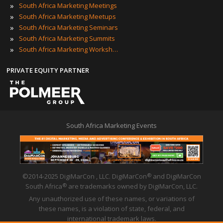
»
South Africa Marketing Meetings
»
South Africa Marketing Meetups
»
South Africa Marketing Seminars
»
South Africa Marketing Summits
»
South Africa Marketing Workshops
PRIVATE EQUITY PARTNER
South Africa Marketing Events
©2014-2025 DigiMarCon , LLC. DigiMarCon
and DigiMarCon
®
South Africa
are trademarks owned by DigiMarCon, LLC.
®
Any unauthorized use of these names, or variations of
these names, is a violation of state, federal, and
international trademark laws.