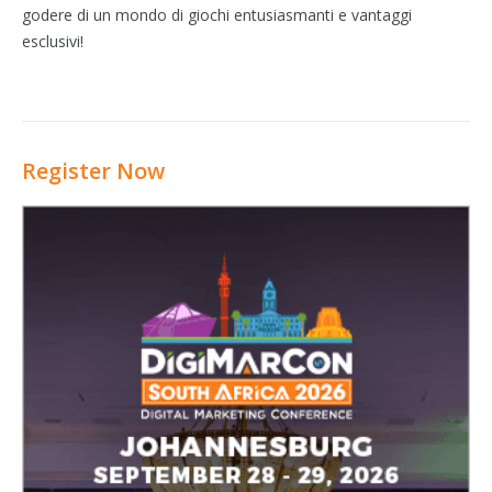
godere di un mondo di giochi entusiasmanti e vantaggi
esclusivi!
Register Now