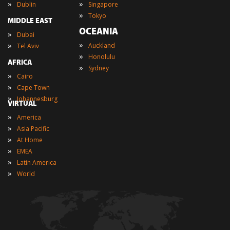
»
»
Dublin
Singapore
»
Tokyo
MIDDLE EAST
OCEANIA
»
Dubai
»
»
Auckland
Tel Aviv
»
Honolulu
AFRICA
»
Sydney
»
Cairo
»
Cape Town
»
Johannesburg
VIRTUAL
»
America
»
Asia Pacific
»
At Home
»
EMEA
»
Latin America
»
World