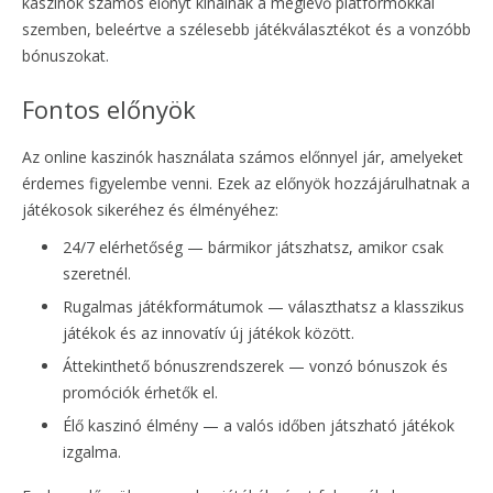
kaszinók számos előnyt kínálnak a meglévő platformokkal
szemben, beleértve a szélesebb játékválasztékot és a vonzóbb
bónuszokat.
Fontos előnyök
Az online kaszinók használata számos előnnyel jár, amelyeket
érdemes figyelembe venni. Ezek az előnyök hozzájárulhatnak a
játékosok sikeréhez és élményéhez:
24/7 elérhetőség — bármikor játszhatsz, amikor csak
szeretnél.
Rugalmas játékformátumok — választhatsz a klasszikus
játékok és az innovatív új játékok között.
Áttekinthető bónuszrendszerek — vonzó bónuszok és
promóciók érhetők el.
Élő kaszinó élmény — a valós időben játszható játékok
izgalma.