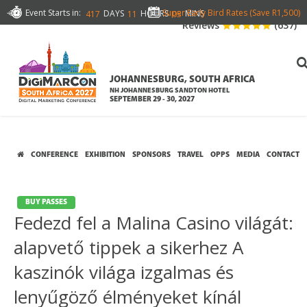
Event Starts in:
Super Early Bird Rates (Save R1,500)
DAYS
HOURS
MINS
417
11
03
Reviews
(637)
JOHANNESBURG, SOUTH AFRICA
NH JOHANNESBURG SANDTON HOTEL
SEPTEMBER 29 - 30, 2027
CONFERENCE
EXHIBITION
SPONSORS
TRAVEL
OPPS
MEDIA
CONTACT
BUY PASSES
Fedezd fel a Malina Casino világát:
alapvető tippek a sikerhez A
kaszinók világa izgalmas és
lenyűgöző élményeket kínál