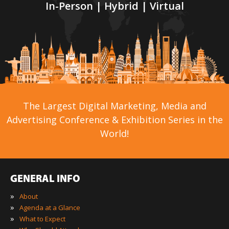
In-Person | Hybrid | Virtual
The Largest Digital Marketing, Media and
Advertising Conference & Exhibition Series in the
World!
GENERAL INFO
»
About
»
Agenda at a Glance
»
What to Expect