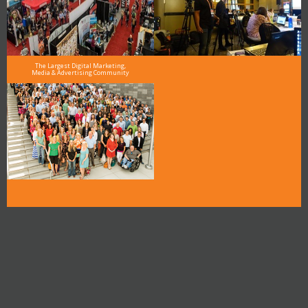
The Largest Digital Marketing,
Media & Advertising Community