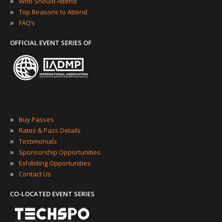
»
Who Should Attend
»
Top Reasons to Attend
»
FAQ’s
OFFICIAL EVENT SERIES OF
»
Buy Passes
»
Rates & Pass Details
»
Testimonials
»
Sponsorship Opportunities
»
Exhibiting Opportunities
»
Contact Us
CO-LOCATED EVENT SERIES