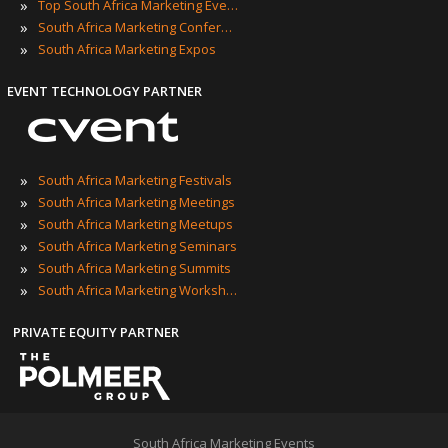
»
Top South Africa Marketing Events
»
South Africa Marketing Conferences
»
South Africa Marketing Expos
EVENT TECHNOLOGY PARTNER
»
South Africa Marketing Festivals
»
South Africa Marketing Meetings
»
South Africa Marketing Meetups
»
South Africa Marketing Seminars
»
South Africa Marketing Summits
»
South Africa Marketing Workshops
PRIVATE EQUITY PARTNER
South Africa Marketing Events