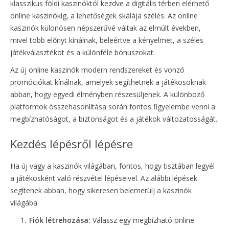
klasszikus földi kaszinóktól kezdve a digitális térben elérhető
online kaszinókig, a lehetőségek skálája széles. Az online
kaszinók különösen népszerűvé váltak az elmúlt években,
mivel több előnyt kínálnak, beleértve a kényelmet, a széles
játékválasztékot és a különféle bónuszokat.
Az új online kaszinók modern rendszereket és vonzó
promóciókat kínálnak, amelyek segíthetnek a játékosoknak
abban, hogy egyedi élményben részesüljenek. A különböző
platformok összehasonlítása során fontos figyelembe venni a
megbízhatóságot, a biztonságot és a játékok változatosságát.
Kezdés lépésről lépésre
Ha új vagy a kaszinók világában, fontos, hogy tisztában legyél
a játékosként való részvétel lépéseivel. Az alábbi lépések
segítenek abban, hogy sikeresen belemerülj a kaszinók
világába:
Fiók létrehozása:
Válassz egy megbízható online