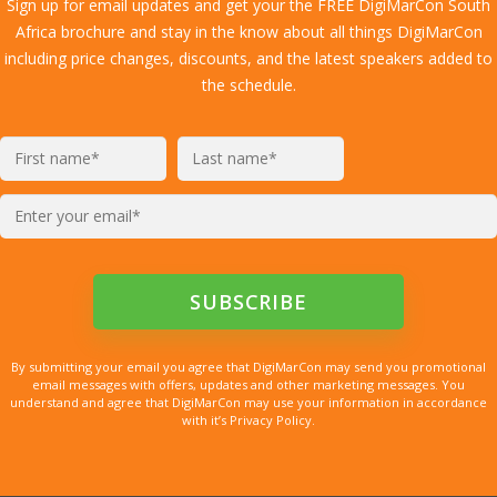
Sign up for email updates and get your the FREE DigiMarCon South
Africa brochure and stay in the know about all things DigiMarCon
including price changes, discounts, and the latest speakers added to
the schedule.
By submitting your email you agree that DigiMarCon may send you promotional
email messages with offers, updates and other marketing messages. You
understand and agree that DigiMarCon may use your information in accordance
with it’s Privacy Policy.