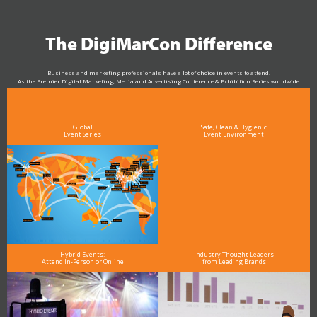
The DigiMarCon Difference
Business and marketing professionals have a lot of choice in events to attend.
As the Premier Digital Marketing, Media and Advertising Conference & Exhibition Series worldwide
see why DigiMarCon stands out above the rest in the marketing industry
and why delegates keep returning year after year
Global
Safe, Clean & Hygienic
Event Series
Event Environment
Hybrid Events:
Industry Thought Leaders
Attend In-Person or Online
from Leading Brands