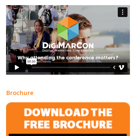
Brochure