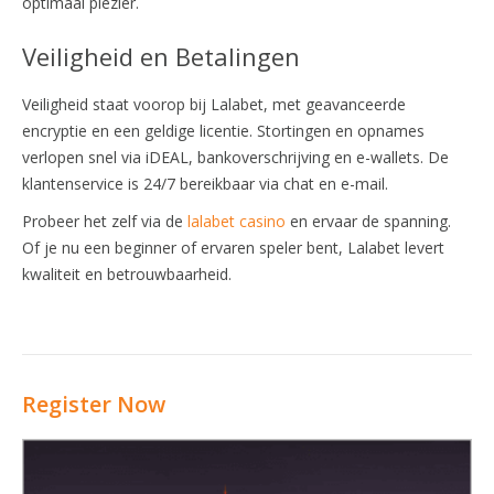
optimaal plezier.
Veiligheid en Betalingen
Veiligheid staat voorop bij Lalabet, met geavanceerde
encryptie en een geldige licentie. Stortingen en opnames
verlopen snel via iDEAL, bankoverschrijving en e-wallets. De
klantenservice is 24/7 bereikbaar via chat en e-mail.
Probeer het zelf via de
lalabet casino
en ervaar de spanning.
Of je nu een beginner of ervaren speler bent, Lalabet levert
kwaliteit en betrouwbaarheid.
Register Now