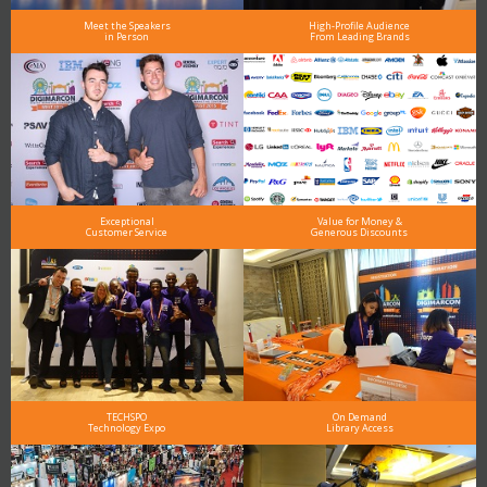
Meet the Speakers
High-Profile Audience
in Person
From Leading Brands
Exceptional
Value for Money &
Customer Service
Generous Discounts
TECHSPO
On Demand
Technology Expo
Library Access