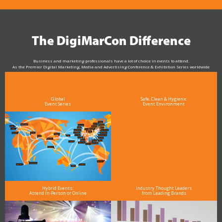
The DigiMarCon Difference
Business and marketing professionals have a lot of choice in events to attend.
As the Premier Digital Marketing, Media and Advertising Conference & Exhibition Series worldwide
see why DigiMarCon stands out above the rest in the marketing industry
and why delegates keep returning year after year
Global
Safe, Clean & Hygienic
Event Series
Event Environment
Hybrid Events:
Industry Thought Leaders
Attend In-Person or Online
from Leading Brands