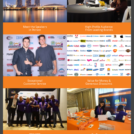
Meet the Speakers
High-Profile Audience
in Person
From Leading Brands
Exceptional
Value for Money &
Customer Service
Generous Discounts