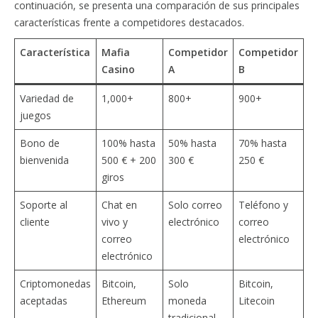
continuación, se presenta una comparación de sus principales
características frente a competidores destacados.
Característica
Mafia
Competidor
Competidor
Casino
A
B
Variedad de
1,000+
800+
900+
juegos
Bono de
100% hasta
50% hasta
70% hasta
bienvenida
500 € + 200
300 €
250 €
giros
Soporte al
Chat en
Solo correo
Teléfono y
cliente
vivo y
electrónico
correo
correo
electrónico
electrónico
Criptomonedas
Bitcoin,
Solo
Bitcoin,
aceptadas
Ethereum
moneda
Litecoin
tradicional