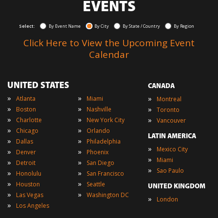
EVENTS
Select:
By Event Name
By City
By State / Country
By Region
Click Here to View the Upcoming Event
Calendar
UNITED STATES
CANADA
»
»
»
Atlanta
Miami
Montreal
»
»
»
Boston
Nashville
Toronto
»
»
»
Charlotte
New York City
Vancouver
»
»
Chicago
Orlando
LATIN AMERICA
»
»
Dallas
Philadelphia
»
Mexico City
»
»
Denver
Phoenix
»
Miami
»
»
Detroit
San Diego
»
Sao Paulo
»
»
Honolulu
San Francisco
»
»
Houston
Seattle
UNITED KINGDOM
»
»
Las Vegas
Washington DC
»
London
»
Los Angeles