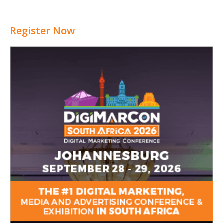
Register Now