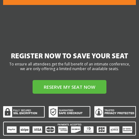
REGISTER NOW TO SAVE YOUR SEAT
To ensure all attendees get the full benefit of an intimate conference,
we are only offering a limited number of available seats.
RESERVE MY SEAT NOW