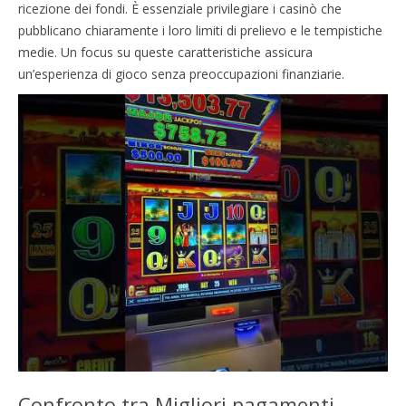
ricezione dei fondi. È essenziale privilegiare i casinò che
pubblicano chiaramente i loro limiti di prelievo e le tempistiche
medie. Un focus su queste caratteristiche assicura
un’esperienza di gioco senza preoccupazioni finanziarie.
Confronto tra Migliori pagamenti