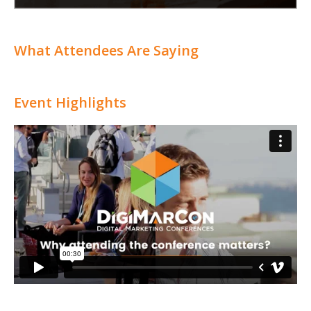
What Attendees Are Saying
Event Highlights