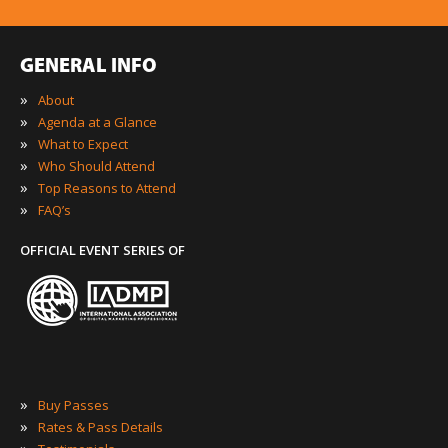
GENERAL INFO
»
About
»
Agenda at a Glance
»
What to Expect
»
Who Should Attend
»
Top Reasons to Attend
»
FAQ’s
OFFICIAL EVENT SERIES OF
»
Buy Passes
»
Rates & Pass Details
»