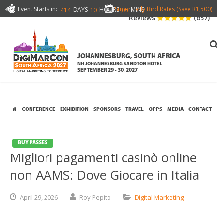
Event Starts in:
Super Early Bird Rates (Save R1,500)
DAYS
HOURS
MINS
414
10
05
Reviews
(637)
JOHANNESBURG, SOUTH AFRICA
NH JOHANNESBURG SANDTON HOTEL
SEPTEMBER 29 - 30, 2027
CONFERENCE
EXHIBITION
SPONSORS
TRAVEL
OPPS
MEDIA
CONTACT
BUY PASSES
Migliori pagamenti casinò online
non AAMS: Dove Giocare in Italia
April
29,
2026
Roy Pepito
Digital Marketing