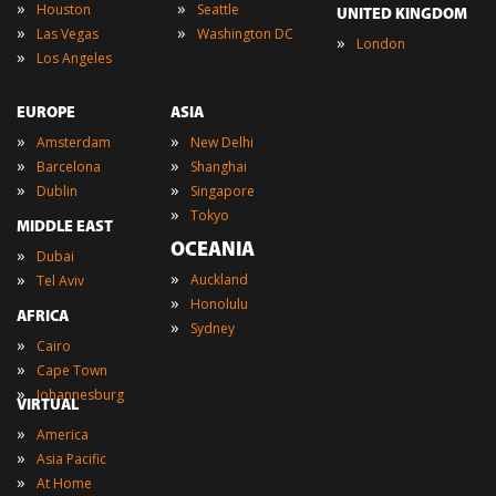
»
»
Houston
Seattle
UNITED KINGDOM
»
»
Las Vegas
Washington DC
»
London
»
Los Angeles
EUROPE
ASIA
»
»
Amsterdam
New Delhi
»
»
Barcelona
Shanghai
»
»
Dublin
Singapore
»
Tokyo
MIDDLE EAST
OCEANIA
»
Dubai
»
»
Auckland
Tel Aviv
»
Honolulu
AFRICA
»
Sydney
»
Cairo
»
Cape Town
»
Johannesburg
VIRTUAL
»
America
»
Asia Pacific
»
At Home