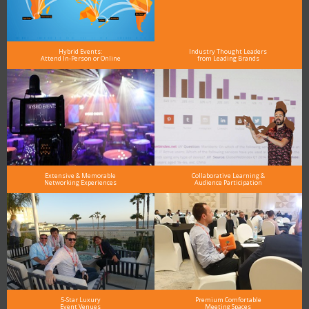
Hybrid Events:
Industry Thought Leaders
Attend In-Person or Online
from Leading Brands
Extensive & Memorable
Collaborative Learning &
Networking Experiences
Audience Participation
5-Star Luxury
Premium Comfortable
Event Venues
Meeting Spaces