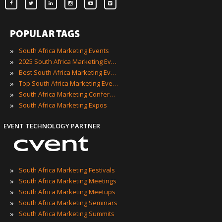
POPULAR TAGS
»
South Africa Marketing Events
»
2025 South Africa Marketing Events
»
Best South Africa Marketing Events
»
Top South Africa Marketing Events
»
South Africa Marketing Conferences
»
South Africa Marketing Expos
EVENT TECHNOLOGY PARTNER
»
South Africa Marketing Festivals
»
South Africa Marketing Meetings
»
South Africa Marketing Meetups
»
South Africa Marketing Seminars
»
South Africa Marketing Summits