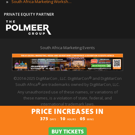
»
South Africa Marketing Workshops
PRIVATE EQUITY PARTNER
South Africa Marketing Events
©2014-2025 DigiMarCon , LLC. DigiMarCon
and DigiMarCon
®
South Africa
are trademarks owned by DigiMarCon, LLC.
®
Any unauthorized use of these names, or variations of
these names, is a violation of state, federal, and
international trademark laws.
PRICE INCREASES IN
Privacy Policy
|
Code of Conduct
|
Terms of Use
PRICE INCREASES IN
375
10
05
:
:
DAYS
HOURS
MINS
BUY TICKETS
BUY TICKETS