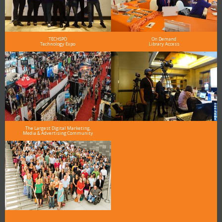
TECHSPO
On Demand
Technology Expo
Library Access
The Largest Digital Marketing,
Media & Advertising Community