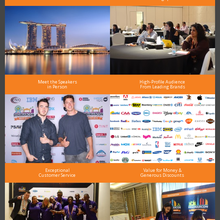
Meet the Speakers
High-Profile Audience
in Person
From Leading Brands
Exceptional
Value for Money &
Customer Service
Generous Discounts