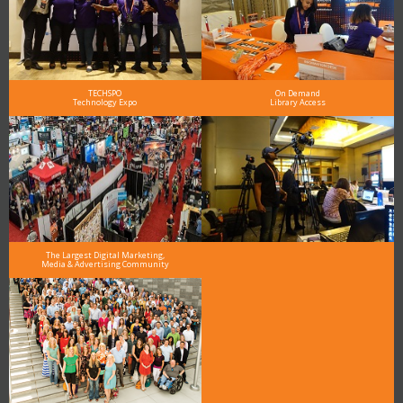
TECHSPO
On Demand
Technology Expo
Library Access
The Largest Digital Marketing,
Media & Advertising Community