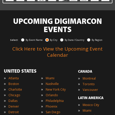
UPCOMING DIGIMARCON
EVENTS
Select:
By Event Name
By City
By State / Country
By Region
Click Here to View the Upcoming Event
Calendar
UNITED STATES
CANADA
»
»
»
Atlanta
Miami
Montreal
»
»
»
Boston
Nashville
Toronto
»
»
»
Charlotte
New York City
Vancouver
»
»
Chicago
Orlando
LATIN AMERICA
»
»
Dallas
Philadelphia
»
Mexico City
»
»
Denver
Phoenix
»
Miami
»
»
Detroit
San Diego