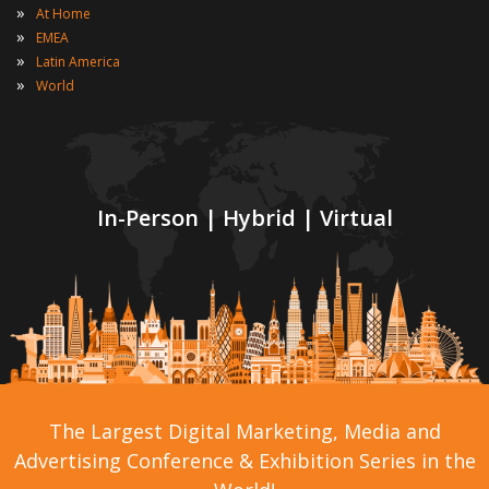
»
At Home
»
EMEA
»
Latin America
»
World
In-Person | Hybrid | Virtual
The Largest Digital Marketing, Media and
Advertising Conference & Exhibition Series in the