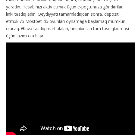
yaradın. Hesabınızı aktiv etmək üçün e-poçtunuza göndərilən
linki təsdiq edin. Qeydiyyatı tamamladıqdan sonra, depozit
etmək və Mostbet-də oyunları oynamağa başlamaq mümkün
olacaq. Əlavə təsdiq mərhələləri, hesabınızın tam təsdiqlənməsi
üçün lazım ola bilər.