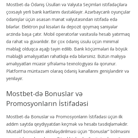
Mostbet-də Ödəniş Üsulları və Valyuta Seçimləri istifadəçilərə
çoxsaylı yerli bank kartlarını dəstəkləyir. Azərbaycanlı oyunçular
ödənişlər üçün əsasən manat valyutasından istifadə edə
bilərlər. Elektron pul kisələri ilə depozit qoymaq saniyələr
ərzində başa çatır. Mobil operatorlar vasitəsilə hesab yatırmaq
da rahat və güvənlidir. Bir çox ödəniş üsulu üçün minimal
məbləğ olduqca aşağı təyin edilib. Bank köçürmələri ilə böyük
məbləğli əməliyyatları rahatlıqla edə bilərsiniz. Bütün maliyyə
əməliyyatları müasir şifrələmə texnologiyası ilə qorunur.
Platforma müntəzəm olaraq ödəniş kanallarını genişləndirir və
yeniləyir.
Mostbet-də Bonuslar və
Promosyonların İstifadəsi
Mostbet-də Bonuslar və Promosyonların İstifadəsi üçün ilk
addım saytda qeydiyyatdan keçmək və hesabı təsdiqləməkdir.
Müxtəlif bonusların aktivləşdirilməsi üçün “Bonuslar” bölməsini