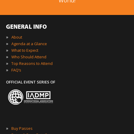
World!
GENERAL INFO
»
About
»
Agenda at a Glance
»
What to Expect
»
Who Should Attend
»
Top Reasons to Attend
»
FAQ’s
OFFICIAL EVENT SERIES OF
»
Buy Passes