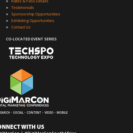
»
Rates & Pass Details
»
Testimonials
»
Sponsorship Opportunities
»
Exhibiting Opportunities
»
Contact Us
CO-LOCATED EVENT SERIES
·
·
·
·
SEARCH
SOCIAL
CONTENT
VIDEO
MOBILE
ONNECT WITH US