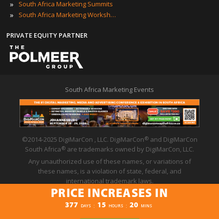
»
South Africa Marketing Summits
»
South Africa Marketing Workshops
PRIVATE EQUITY PARTNER
South Africa Marketing Events
©2014-2025 DigiMarCon , LLC. DigiMarCon
and DigiMarCon
®
South Africa
are trademarks owned by DigiMarCon, LLC.
®
Any unauthorized use of these names, or variations of
these names, is a violation of state, federal, and
international trademark laws.
PRICE INCREASES IN
Privacy Policy
|
Code of Conduct
|
Terms of Use
PRICE INCREASES IN
377
15
20
:
:
DAYS
HOURS
MINS