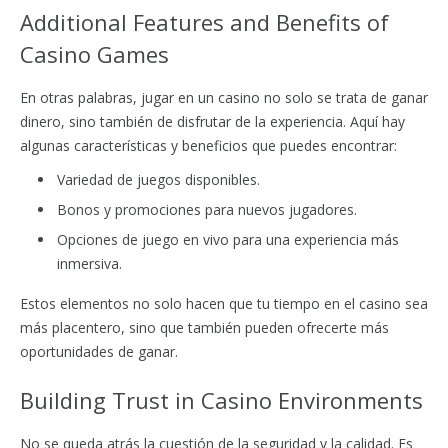
Additional Features and Benefits of
Casino Games
En otras palabras, jugar en un casino no solo se trata de ganar
dinero, sino también de disfrutar de la experiencia. Aquí hay
algunas características y beneficios que puedes encontrar:
Variedad de juegos disponibles.
Bonos y promociones para nuevos jugadores.
Opciones de juego en vivo para una experiencia más
inmersiva.
Estos elementos no solo hacen que tu tiempo en el casino sea
más placentero, sino que también pueden ofrecerte más
oportunidades de ganar.
Building Trust in Casino Environments
No se queda atrás la cuestión de la seguridad y la calidad. Es