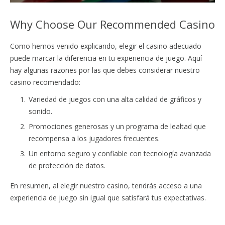
Why Choose Our Recommended Casino
Como hemos venido explicando, elegir el casino adecuado
puede marcar la diferencia en tu experiencia de juego. Aquí
hay algunas razones por las que debes considerar nuestro
casino recomendado:
Variedad de juegos con una alta calidad de gráficos y
sonido.
Promociones generosas y un programa de lealtad que
recompensa a los jugadores frecuentes.
Un entorno seguro y confiable con tecnología avanzada
de protección de datos.
En resumen, al elegir nuestro casino, tendrás acceso a una
experiencia de juego sin igual que satisfará tus expectativas.