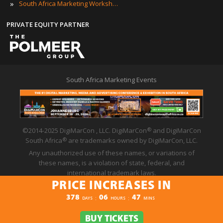
»
South Africa Marketing Workshops
PRIVATE EQUITY PARTNER
South Africa Marketing Events
©2014-2025 DigiMarCon , LLC. DigiMarCon
and DigiMarCon
®
South Africa
are trademarks owned by DigiMarCon, LLC.
®
Any unauthorized use of these names, or variations of
these names, is a violation of state, federal, and
international trademark laws.
PRICE INCREASES IN
Privacy Policy
|
Code of Conduct
|
Terms of Use
PRICE INCREASES IN
378
06
47
:
:
DAYS
HOURS
MINS
BUY TICKETS
BUY TICKETS