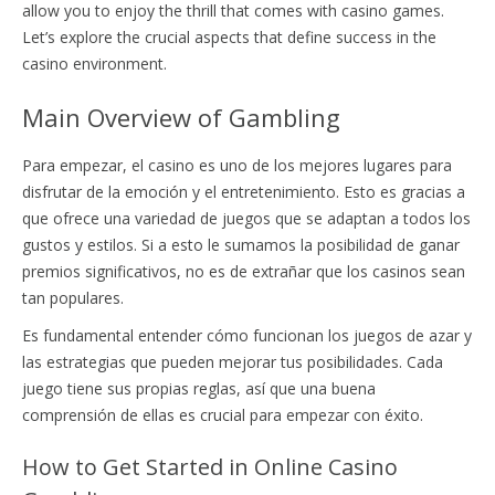
allow you to enjoy the thrill that comes with casino games.
Let’s explore the crucial aspects that define success in the
casino environment.
Main Overview of Gambling
Para empezar, el casino es uno de los mejores lugares para
disfrutar de la emoción y el entretenimiento. Esto es gracias a
que ofrece una variedad de juegos que se adaptan a todos los
gustos y estilos. Si a esto le sumamos la posibilidad de ganar
premios significativos, no es de extrañar que los casinos sean
tan populares.
Es fundamental entender cómo funcionan los juegos de azar y
las estrategias que pueden mejorar tus posibilidades. Cada
juego tiene sus propias reglas, así que una buena
comprensión de ellas es crucial para empezar con éxito.
How to Get Started in Online Casino