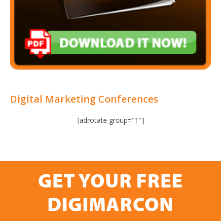
Digital Marketing Conferences
[adrotate group="1"]
GET YOUR FREE
DIGIMARCON