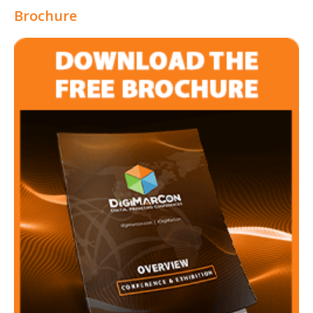
Brochure