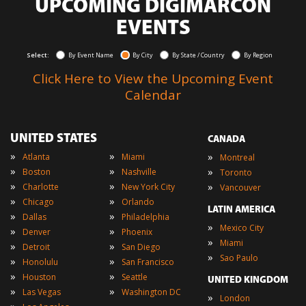
UPCOMING DIGIMARCON
EVENTS
Select:
By Event Name
By City
By State / Country
By Region
Click Here to View the Upcoming Event
Calendar
UNITED STATES
CANADA
»
»
»
Atlanta
Miami
Montreal
»
»
»
Boston
Nashville
Toronto
»
»
»
Charlotte
New York City
Vancouver
»
»
Chicago
Orlando
LATIN AMERICA
»
»
Dallas
Philadelphia
»
Mexico City
»
»
Denver
Phoenix
»
Miami
»
»
Detroit
San Diego
»
Sao Paulo
»
»
Honolulu
San Francisco
»
»
Houston
Seattle
UNITED KINGDOM
»
»
Las Vegas
Washington DC
»
London