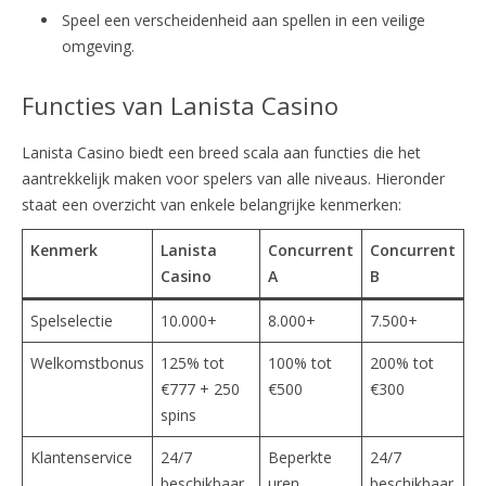
Speel een verscheidenheid aan spellen in een veilige
omgeving.
Functies van Lanista Casino
Lanista Casino biedt een breed scala aan functies die het
aantrekkelijk maken voor spelers van alle niveaus. Hieronder
staat een overzicht van enkele belangrijke kenmerken:
Kenmerk
Lanista
Concurrent
Concurrent
Casino
A
B
Spelselectie
10.000+
8.000+
7.500+
Welkomstbonus
125% tot
100% tot
200% tot
€777 + 250
€500
€300
spins
Klantenservice
24/7
Beperkte
24/7
beschikbaar
uren
beschikbaar