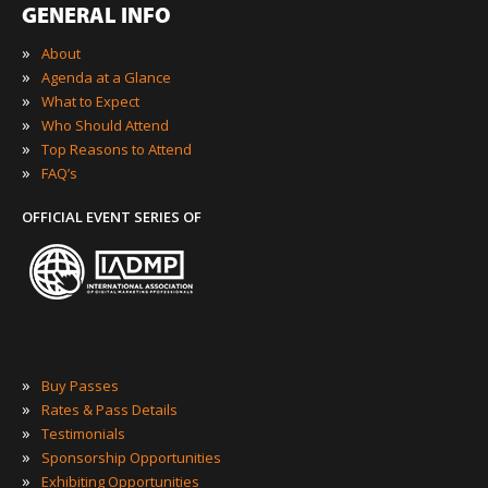
GENERAL INFO
»
About
»
Agenda at a Glance
»
What to Expect
»
Who Should Attend
»
Top Reasons to Attend
»
FAQ’s
OFFICIAL EVENT SERIES OF
»
Buy Passes
»
Rates & Pass Details
»
Testimonials
»
Sponsorship Opportunities
»
Exhibiting Opportunities