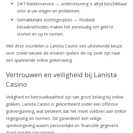
24/7 klantenservice — ondersteuning is altijd beschikbaar
voor al uw vragen en problemen.
Gemakkelijke stortingsopties — flexibele
betaalmethoden maken het eenvoudig om geld te
storten en op te nemen.
Met deze voordelen is Lanista Casino een uitstekende keuze
voor zowel nieuwe als ervaren spelers die op zoek zijn naar
een spannende online gokervaring.
Vertrouwen en veiligheid bij Lanista
Casino
Veiligheid en betrouwbaarheid zijn van groot belang bij online
gokken. Lanista Casino is gelicentieerd onder een offshore
gokvergunning, wat betekent dat het moet voldoen aan strikte
regelgeving en normen. Dit garandeert een veilige
speelomgeving waarin persoonlijke en financiële gegevens
goed worden beschermd.