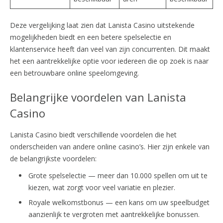
Deze vergelijking laat zien dat Lanista Casino uitstekende
mogelijkheden biedt en een betere spelselectie en
klantenservice heeft dan veel van zijn concurrenten. Dit maakt
het een aantrekkelijke optie voor iedereen die op zoek is naar
een betrouwbare online speelomgeving.
Belangrijke voordelen van Lanista
Casino
Lanista Casino biedt verschillende voordelen die het
onderscheiden van andere online casino’s. Hier zijn enkele van
de belangrijkste voordelen:
Grote spelselectie — meer dan 10.000 spellen om uit te
kiezen, wat zorgt voor veel variatie en plezier.
Royale welkomstbonus — een kans om uw speelbudget
aanzienlijk te vergroten met aantrekkelijke bonussen.