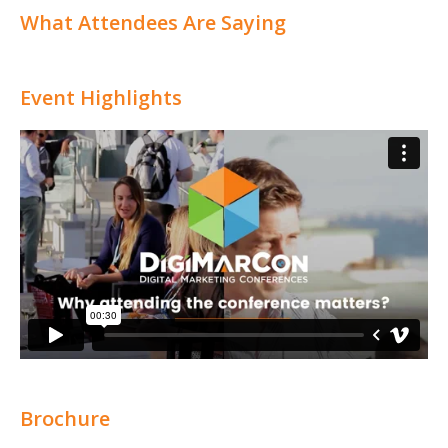
What Attendees Are Saying
Event Highlights
Brochure