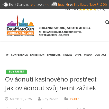
Event Starts in:
Super Early Bird Rates (Save R1,500)
DAYS
HOURS
MINS
417
15
35
Reviews
(637)
JOHANNESBURG, SOUTH AFRICA
NH JOHANNESBURG SANDTON HOTEL
SEPTEMBER 29 - 30, 2027
CONFERENCE
EXHIBITION
SPONSORS
TRAVEL
OPPS
MEDIA
CONTACT
BUY PASSES
Ovládnutí kasinového prostředí:
Jak ovládnout svůj herní zážitek
March
30,
2026
Roy Pepito
Public