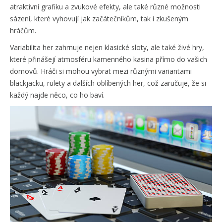
atraktivní grafiku a zvukové efekty, ale také různé možnosti
sázení, které vyhovují jak začátečníkům, tak i zkušeným
hráčům.
Variabilita her zahrnuje nejen klasické sloty, ale také živé hry,
které přinášejí atmosféru kamenného kasina přímo do vašich
domovů. Hráči si mohou vybrat mezi různými variantami
blackjacku, rulety a dalších oblíbených her, což zaručuje, že si
každý najde něco, co ho baví.