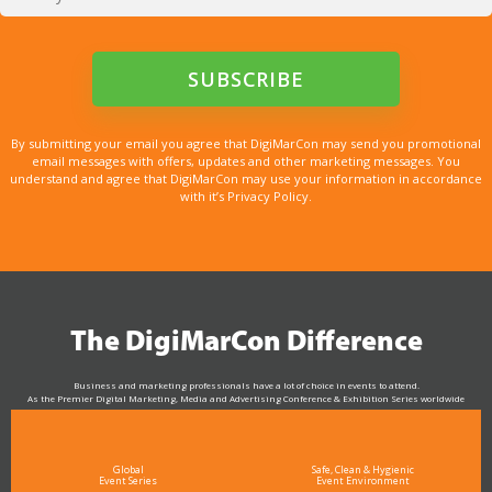
By submitting your email you agree that DigiMarCon may send you promotional
email messages with offers, updates and other marketing messages. You
understand and agree that DigiMarCon may use your information in accordance
with it’s Privacy Policy.
The DigiMarCon Difference
Business and marketing professionals have a lot of choice in events to attend.
As the Premier Digital Marketing, Media and Advertising Conference & Exhibition Series worldwide
see why DigiMarCon stands out above the rest in the marketing industry
and why delegates keep returning year after year
Global
Safe, Clean & Hygienic
Event Series
Event Environment