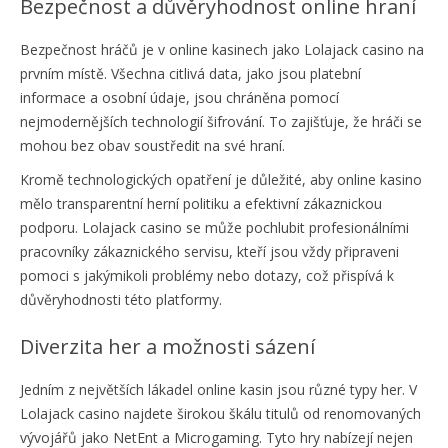
Bezpečnost a důvěryhodnost online hraní
Bezpečnost hráčů je v online kasinech jako Lolajack casino na
prvním místě. Všechna citlivá data, jako jsou platební
informace a osobní údaje, jsou chráněna pomocí
nejmodernějších technologií šifrování. To zajišťuje, že hráči se
mohou bez obav soustředit na své hraní.
Kromě technologických opatření je důležité, aby online kasino
mělo transparentní herní politiku a efektivní zákaznickou
podporu. Lolajack casino se může pochlubit profesionálními
pracovníky zákaznického servisu, kteří jsou vždy připraveni
pomoci s jakýmikoli problémy nebo dotazy, což přispívá k
důvěryhodnosti této platformy.
Diverzita her a možnosti sázení
Jedním z největších lákadel online kasin jsou různé typy her. V
Lolajack casino najdete širokou škálu titulů od renomovaných
vývojářů jako NetEnt a Microgaming. Tyto hry nabízejí nejen