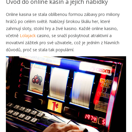
Úvod do online kasin a jejich nabídky
Online kasina se stala oblíbenou formou zábavy pro miliony
hráčů po celém světě. Nabízejí širokou škálu her, které
zahrnují sloty, stolní hry a živé kasino. Každé online kasino,
včetně
Lolajack
casino, se snaží poskytnout atraktivní a
inovativní zážitek pro své uživatele, což je jedním z hlavních
důvodů, proč se stala tak populární.