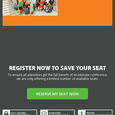
REGISTER NOW TO SAVE YOUR SEAT
To ensure all attendees get the full benefit of an intimate conference,
we are only offering a limited number of available seats.
RESERVE MY SEAT NOW