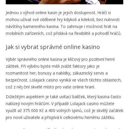
Jednou z výhod online kasin je jejich dostupnost. Hráči si
mohou užívat své oblíbené hry kdykoli a kdekoli, bez nutnosti
návštěvy kamenného kasina. To zahrnuje i možnost hrát na
mobilních zařízeních, což přidává na flexibilitě a pohodlí hráčů.
Jak si vybrat správné online kasino
Výběr správného online kasina je klíčový pro pozitivní herní
zážitek. Při výběru byste měli zvážit faktory jako je
rozmanitost her, bonusy a nabídky, zákaznický servis a
bezpečnost. Lolajack casino vyniká ve všech těchto oblastech,
což z něj činí skvélé místo pro vaše online hraní.
Důležitým aspektem je také uvítací balíček, který kasina často
nabízejí novým hráčům. V případě Lolajack casino můžete
využít až 375 000 Kč a 400 volných spinů, což je skvělý začátek
pro nové uživatele a přispívá k celkovému hernímu zážitku.