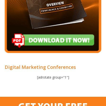
Digital Marketing Conferences
[adrotate group="1"]