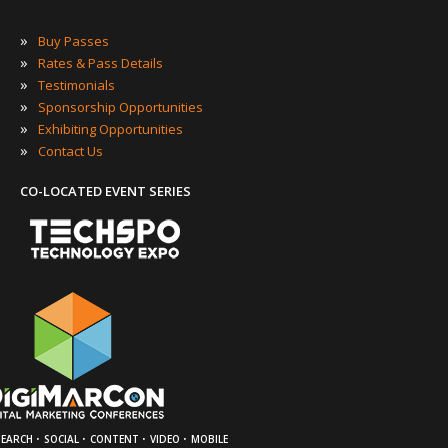
»
Buy Passes
»
Rates & Pass Details
»
Testimonials
»
Sponsorship Opportunities
»
Exhibiting Opportunities
»
Contact Us
CO-LOCATED EVENT SERIES
·
·
·
·
SEARCH
SOCIAL
CONTENT
VIDEO
MOBILE