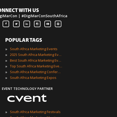
ONNECT WITH US
giMarCon | #DigiMarConSouthAfrica
POPULAR TAGS
»
South Africa Marketing Events
»
2025 South Africa Marketing Events
»
Best South Africa Marketing Events
»
Top South Africa Marketing Events
»
South Africa Marketing Conferences
»
South Africa Marketing Expos
EVENT TECHNOLOGY PARTNER
»
South Africa Marketing Festivals