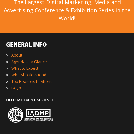
The Largest Digital Marketing, Media and
Advertising Conference & Exhibition Series in the
World!
GENERAL INFO
»
About
»
Agenda at a Glance
»
What to Expect
»
Who Should Attend
»
Top Reasons to Attend
»
FAQ’s
OFFICIAL EVENT SERIES OF