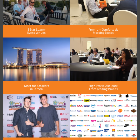
5-Star Luxury
Premium Comfortable
Event Venues
Meeting Spaces
Meet the Speakers
High-Profile Audience
in Person
From Leading Brands