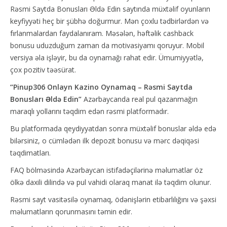
Rəsmi Saytda Bonusları Əldə Edin saytında müxtəlif oyunların
keyfiyyəti heç bir şübhə doğurmur. Mən çoxlu tədbirlərdən və
fırlanmalardan faydalanıram. Məsələn, həftəlik cashback
bonusu uduzduğum zaman da motivasiyamı qoruyur. Mobil
versiya əla işləyir, bu da oynamağı rahat edir. Ümumiyyətlə,
çox pozitiv təəsürat.
“Pinup306 Onlayn Kazino Oynamaq – Rəsmi Saytda
Bonusları Əldə Edin”
Azərbaycanda real pul qazanmağın
maraqlı yollarını təqdim edən rəsmi platformadır.
Bu platformada qeydiyyatdan sonra müxtəlif bonuslar əldə edə
bilərsiniz, o cümlədən ilk depozit bonusu və mərc dəqiqəsi
təqdimatları.
FAQ bölməsində Azərbaycan istifadəçilərinə məlumatlar öz
ölkə daxili dilində və pul vahidi olaraq manat ilə təqdim olunur.
Rəsmi sayt vasitəsilə oynamaq, ödənişlərin etibarlılığını və şəxsi
məlumatların qorunmasını təmin edir.