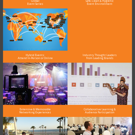
Global
Safe, Clean & Hygienic
Event Series
Event Environment
Hybrid Events:
Industry Thought Leaders
Attend In-Person or Online
from Leading Brands
Extensive & Memorable
Collaborative Learning &
Networking Experiences
Audience Participation