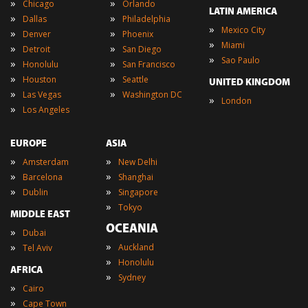
»
»
Chicago
Orlando
LATIN AMERICA
»
»
Dallas
Philadelphia
»
Mexico City
»
»
Denver
Phoenix
»
Miami
»
»
Detroit
San Diego
»
Sao Paulo
»
»
Honolulu
San Francisco
»
»
Houston
Seattle
UNITED KINGDOM
»
»
Las Vegas
Washington DC
»
London
»
Los Angeles
EUROPE
ASIA
»
»
Amsterdam
New Delhi
»
»
Barcelona
Shanghai
»
»
Dublin
Singapore
»
Tokyo
MIDDLE EAST
OCEANIA
»
Dubai
»
»
Auckland
Tel Aviv
»
Honolulu
AFRICA
»
Sydney
»
Cairo
»
Cape Town