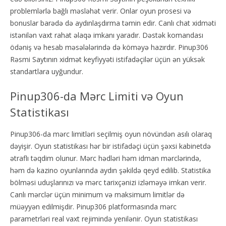
problemlərlə bağlı məsləhət verir. Onlar oyun prosesi və
bonuslar barədə də aydınlaşdırma təmin edir. Canlı chat xidməti
istənilən vaxt rahat əlaqə imkanı yaradır. Dəstək komandası
ödəniş və hesab məsələlərində də köməyə hazırdır. Pinup306
Rəsmi Saytının xidmət keyfiyyəti istifadəçilər üçün ən yüksək
standartlara uyğundur.
Pinup306-da Mərc Limiti və Oyun
Statistikası
Pinup306-da mərc limitləri seçilmiş oyun növündən asılı olaraq
dəyişir. Oyun statistikası hər bir istifadəçi üçün şəxsi kabinetdə
ətraflı təqdim olunur. Mərc hədləri həm idman mərclərində,
həm də kazino oyunlarında aydın şəkildə qeyd edilib. Statistika
bölməsi uduşlarınızı və mərc tarixçənizi izləməyə imkan verir.
Canlı mərclər üçün minimum və maksimum limitlər də
müəyyən edilmişdir. Pinup306 platformasında mərc
parametrləri real vaxt rejimində yenilənir. Oyun statistikası