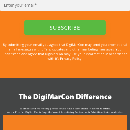
By submitting your email you agree that DigiMarCon may send you promotional
email messages with offers, updates and other marketing messages. You
understand and agree that DigiMarCon may use your information in accordance
with it’s Privacy Policy.
The DigiMarCon Difference
Business and marketing professionals have a lot of choice in events to attend.
As the Premier Digital Marketing, Media and Advertising Conference & Exhibition Series worldwide
see why DigiMarCon stands out above the rest in the marketing industry
and why delegates keep returning year after year