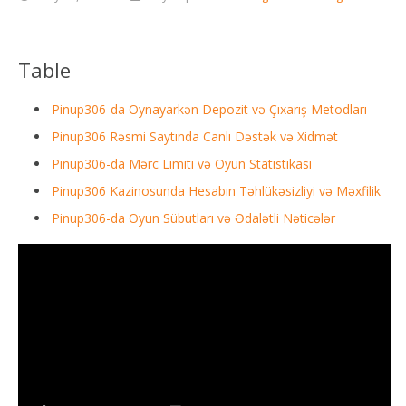
Table
Pinup306-da Oynayarkən Depozit və Çıxarış Metodları
Pinup306 Rəsmi Saytında Canlı Dəstək və Xidmət
Pinup306-da Mərc Limiti və Oyun Statistikası
Pinup306 Kazinosunda Hesabın Təhlükəsizliyi və Məxfilik
Pinup306-da Oyun Sübutları və Ədalətli Nəticələr