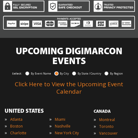
UPCOMING DIGIMARCON
EVENTS
Select:
By Event Name
By City
By State / Country
By Region
Click Here to View the Upcoming Event
Calendar
UNITED STATES
CANADA
»
»
»
Atlanta
Miami
Montreal
»
»
»
Boston
Nashville
Toronto
»
»
»
Charlotte
New York City
Vancouver