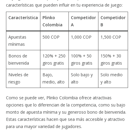
características que pueden influir en tu experiencia de juego:
Característica
Plinko
Competidor
Competidor
Colombia
A
B
Apuestas
500 COP
1,000 COP
1,500 COP
mínimas
Bonos de
120% + 250
100% + 50
150% + 30
bienvenida
giros gratis
giros gratis
giros gratis
Niveles de
Bajo,
Solo bajo y
Solo medio
riesgo
medio, alto
alto
y alto
Como se puede ver, Plinko Colombia ofrece atractivas
opciones que lo diferencian de la competencia, como su bajo
monto de apuesta mínima y su generoso bono de bienvenida.
Estas características hacen que sea más accesible y atractivo
para una mayor variedad de jugadores.