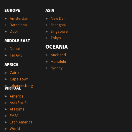
EUROPE
ASIA
»
»
Amsterdam
New Delhi
»
»
Barcelona
Shanghai
»
»
Dublin
Singapore
»
Tokyo
MIDDLE EAST
OCEANIA
»
Dubai
»
»
Auckland
Tel Aviv
»
Honolulu
AFRICA
»
Sydney
»
Cairo
»
Cape Town
»
Johannesburg
VIRTUAL
»
America
»
Asia Pacific
»
At Home
»
EMEA
»
Latin America
»
World