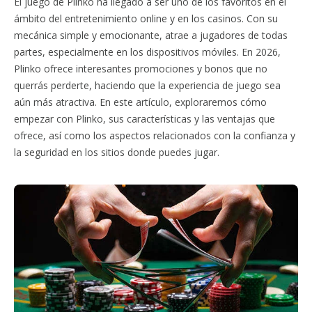
El juego de Plinko ha llegado a ser uno de los favoritos en el
ámbito del entretenimiento online y en los casinos. Con su
mecánica simple y emocionante, atrae a jugadores de todas
partes, especialmente en los dispositivos móviles. En 2026,
Plinko ofrece interesantes promociones y bonos que no
querrás perderte, haciendo que la experiencia de juego sea
aún más atractiva. En este artículo, exploraremos cómo
empezar con Plinko, sus características y las ventajas que
ofrece, así como los aspectos relacionados con la confianza y
la seguridad en los sitios donde puedes jugar.