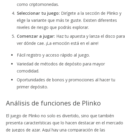
como criptomonedas.
Seleccionar tu juego:
Dirígete a la sección de Plinko y
elige la variante que más te guste. Existen diferentes
niveles de riesgo que podrás explorar.
Comenzar a jugar:
Haz tu apuesta y lanza el disco para
ver dónde cae. ¡La emoción está en el aire!
Fácil registro y acceso rápido al juego.
Variedad de métodos de depósito para mayor
comodidad.
Oportunidades de bonos y promociones al hacer tu
primer depósito.
Análisis de funciones de Plinko
El juego de Plinko no solo es divertido, sino que también
presenta características que lo hacen destacar en el mercado
de juegos de azar. Aquí hay una comparación de las