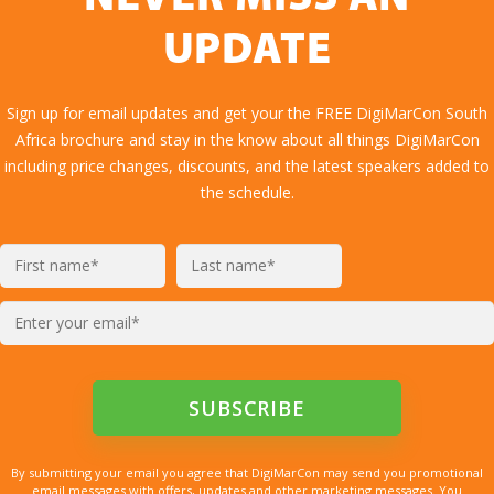
UPDATE
Sign up for email updates and get your the FREE DigiMarCon South
Africa brochure and stay in the know about all things DigiMarCon
including price changes, discounts, and the latest speakers added to
the schedule.
By submitting your email you agree that DigiMarCon may send you promotional
email messages with offers, updates and other marketing messages. You