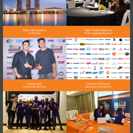
Meet the Speakers
High-Profile Audience
in Person
From Leading Brands
Exceptional
Value for Money &
Customer Service
Generous Discounts