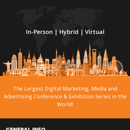
In-Person | Hybrid | Virtual
The Largest Digital Marketing, Media and
Advertising Conference & Exhibition Series in the
World!