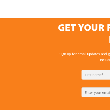
GET YOUR 
Sign up for email updates and 
includ