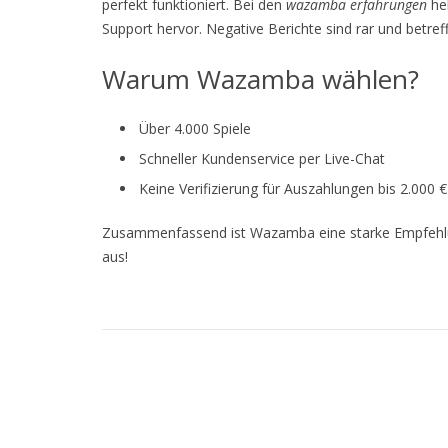
perfekt funktioniert. Bei den
wazamba erfahrungen
heb
Support hervor. Negative Berichte sind rar und betre
Warum Wazamba wählen?
Über 4.000 Spiele
Schneller Kundenservice per Live-Chat
Keine Verifizierung für Auszahlungen bis 2.000 €
Zusammenfassend ist Wazamba eine starke Empfehlung
aus!