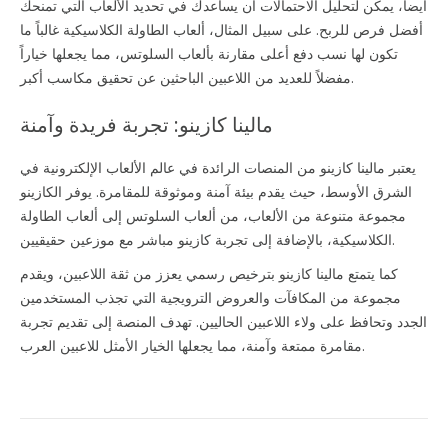
أيضاً، يمكن لتحليل الاحتمالات أن يساعدك في تحديد الألعاب التي تمنحك
أفضل فرص للربح. على سبيل المثال، ألعاب الطاولة الكلاسيكية غالباً ما
تكون لها نسب دفع أعلى مقارنة بألعاب السلوتس، مما يجعلها خياراً
مفضلاً للعديد من اللاعبين الباحثين عن تحقيق مكاسب أكبر.
مالينا كازينو: تجربة فريدة وآمنة
يعتبر مالينا كازينو من المنصات الرائدة في عالم الألعاب الإلكترونية في
الشرق الأوسط، حيث يقدم بيئة آمنة وموثوقة للمقامرة. يوفر الكازينو
مجموعة متنوعة من الألعاب، من ألعاب السلوتس إلى ألعاب الطاولة
الكلاسيكية، بالإضافة إلى تجربة كازينو مباشر مع موزعين حقيقيين.
كما يتمتع مالينا كازينو بترخيص رسمي يعزز من ثقة اللاعبين، ويقدم
مجموعة من المكافآت والعروض الترويجية التي تجذب المستخدمين
الجدد وتحافظ على ولاء اللاعبين الحاليين. تهدف المنصة إلى تقديم تجربة
مقامرة ممتعة وآمنة، مما يجعلها الخيار الأمثل للاعبين العرب.