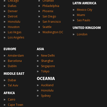
»
»
Chicago
Orlando
LATIN AMERICA
»
»
Dallas
Philadelphia
»
Mexico City
»
»
Denver
Phoenix
»
Miami
»
»
Detroit
San Diego
»
Sao Paulo
»
»
Honolulu
San Francisco
»
»
Houston
Seattle
UNITED KINGDOM
»
»
Las Vegas
Washington DC
»
London
»
Los Angeles
EUROPE
ASIA
»
»
Amsterdam
New Delhi
»
»
Barcelona
Shanghai
»
»
Dublin
Singapore
»
Tokyo
MIDDLE EAST
OCEANIA
»
Dubai
»
»
Auckland
Tel Aviv
»
Honolulu
AFRICA
»
Sydney
»
Cairo
»
Cape Town