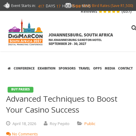
Event Starts in:
Super Early Bird Rates (Save R1,500)
DAYS
HOURS
MINS
417
17
58
Reviews
(637)
JOHANNESBURG, SOUTH AFRICA
NH JOHANNESBURG SANDTON HOTEL
SEPTEMBER 29 - 30, 2027
CONFERENCE
EXHIBITION
SPONSORS
TRAVEL
OPPS
MEDIA
CONTACT
BUY PASSES
Advanced Techniques to Boost
Your Casino Success
April
18,
2026
Roy Pepito
Public
No Comments