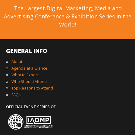
The Largest Digital Marketing, Media and
Advertising Conference & Exhibition Series in the
World!
GENERAL INFO
»
About
»
Agenda at a Glance
»
What to Expect
»
Who Should Attend
»
Top Reasons to Attend
»
FAQ’s
OFFICIAL EVENT SERIES OF