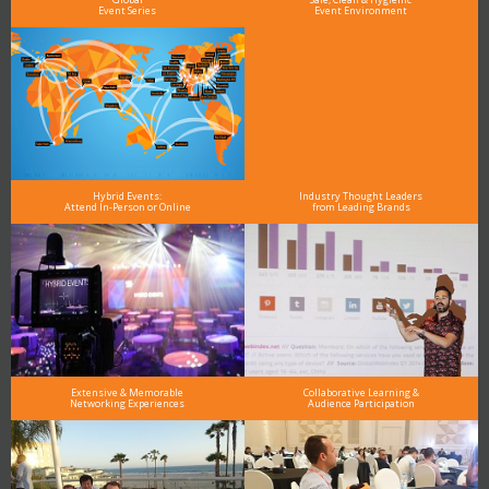
Event Series
Event Environment
Hybrid Events:
Industry Thought Leaders
Attend In-Person or Online
from Leading Brands
Extensive & Memorable
Collaborative Learning &
Networking Experiences
Audience Participation