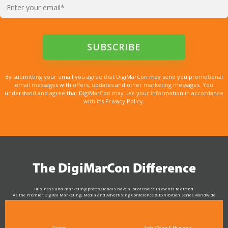
By submitting your email you agree that DigiMarCon may send you promotional
email messages with offers, updates and other marketing messages. You
understand and agree that DigiMarCon may use your information in accordance
with it’s Privacy Policy.
The DigiMarCon Difference
Business and marketing professionals have a lot of choice in events to attend.
As the Premier Digital Marketing, Media and Advertising Conference & Exhibition Series worldwide
see why DigiMarCon stands out above the rest in the marketing industry
and why delegates keep returning year after year
Global
Safe, Clean & Hygienic