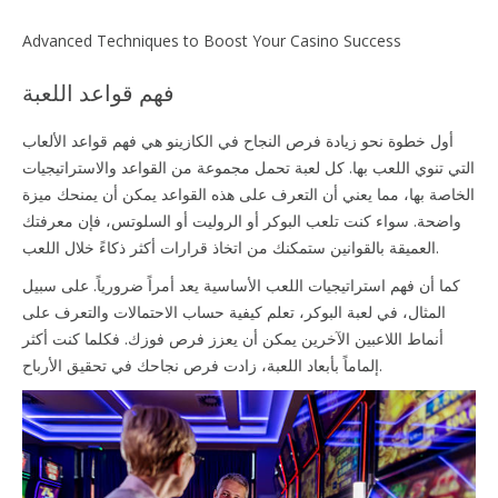
Advanced Techniques to Boost Your Casino Success
فهم قواعد اللعبة
أول خطوة نحو زيادة فرص النجاح في الكازينو هي فهم قواعد الألعاب
التي تنوي اللعب بها. كل لعبة تحمل مجموعة من القواعد والاستراتيجيات
الخاصة بها، مما يعني أن التعرف على هذه القواعد يمكن أن يمنحك ميزة
واضحة. سواء كنت تلعب البوكر أو الروليت أو السلوتس، فإن معرفتك
العميقة بالقوانين ستمكنك من اتخاذ قرارات أكثر ذكاءً خلال اللعب.
كما أن فهم استراتيجيات اللعب الأساسية يعد أمراً ضرورياً. على سبيل
المثال، في لعبة البوكر، تعلم كيفية حساب الاحتمالات والتعرف على
أنماط اللاعبين الآخرين يمكن أن يعزز فرص فوزك. فكلما كنت أكثر
إلماماً بأبعاد اللعبة، زادت فرص نجاحك في تحقيق الأرباح.