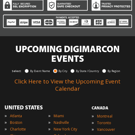
UPCOMING DIGIMARCON
EVENTS
Select:
By Event Name
By City
By State / Country
By Region
Click Here to View the Upcoming Event
Calendar
UNITED STATES
CANADA
»
»
»
Atlanta
Miami
Montreal
»
»
»
Boston
Nashville
Toronto
»
»
»
Charlotte
New York City
Vancouver