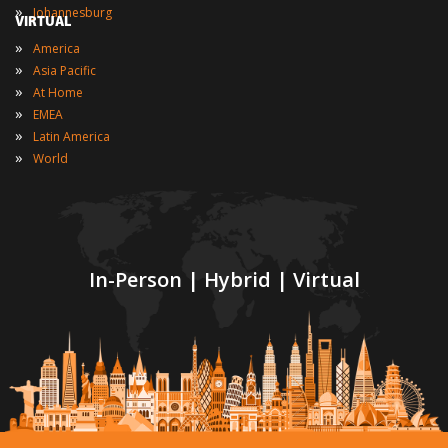
»
Johannesburg
VIRTUAL
»
America
»
Asia Pacific
»
At Home
»
EMEA
»
Latin America
»
World
In-Person | Hybrid | Virtual