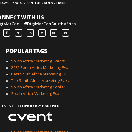
·
·
·
·
SEARCH
SOCIAL
CONTENT
VIDEO
MOBILE
ONNECT WITH US
giMarCon | #DigiMarConSouthAfrica
POPULAR TAGS
»
South Africa Marketing Events
»
2025 South Africa Marketing Events
»
Best South Africa Marketing Events
»
Top South Africa Marketing Events
»
South Africa Marketing Conferences
»
South Africa Marketing Expos
EVENT TECHNOLOGY PARTNER
»
South Africa Marketing Festivals