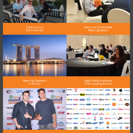
5-Star Luxury
Premium Comfortable
Event Venues
Meeting Spaces
Meet the Speakers
High-Profile Audience
in Person
From Leading Brands