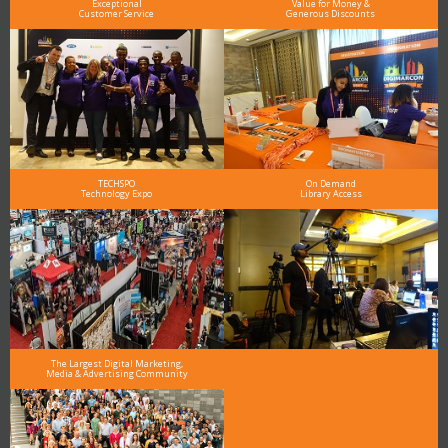
Exceptional
Value for Money &
Customer Service
Generous Discounts
TECHSPO
On Demand
Technology Expo
Library Access
The Largest Digital Marketing,
Media & Advertising Community