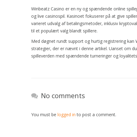
Winbeatz Casino er en ny og spændende online spillepl
og live casinospil. Kasinoet fokuserer på at give spi
varieret udvalg af betalingsmetoder, inklusiv krypto
til et populært valg blandt spillere.
Med døgnet rundt support og hurtig registrering kan 
strategier, der er nævnt i denne artikel. Uanset om du
spilleverden med spændende turneringer og loyalitets
No comments
You must be
logged in
to post a comment.