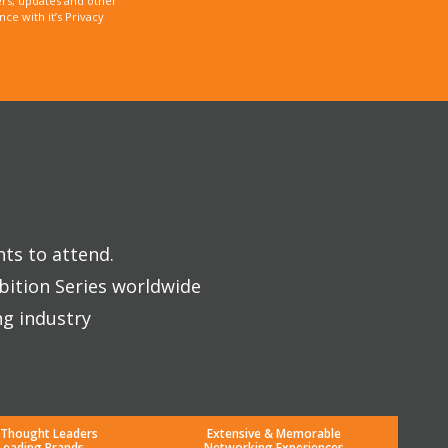
rs, updates and other
e with it’s Privacy
nts to attend.
bition Series worldwide
ng industry
 Thought Leaders
Extensive & Memorable
Leading Brands
Networking Experiences