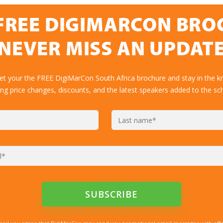
FREE DIGIMARCON BR
NEVER MISS AN UPDAT
get your the FREE DigiMarCon South Africa brochure and stay in the k
ing price changes, discounts, and the latest speakers added to the sc