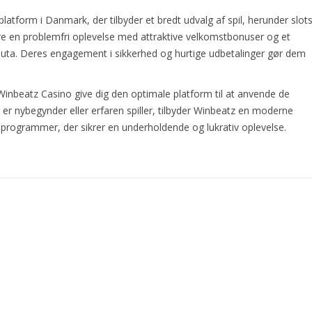
atform i Danmark, der tilbyder et bredt udvalg af spil, herunder slot
llere en problemfri oplevelse med attraktive velkomstbonuser og et
valuta. Deres engagement i sikkerhed og hurtige udbetalinger gør dem
Winbeatz Casino give dig den optimale platform til at anvende de
 er nybegynder eller erfaren spiller, tilbyder Winbeatz en moderne
programmer, der sikrer en underholdende og lukrativ oplevelse.