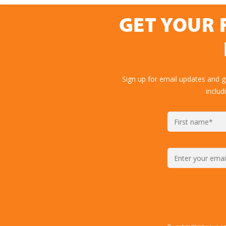
GET YOUR 
Sign up for email updates and 
includ