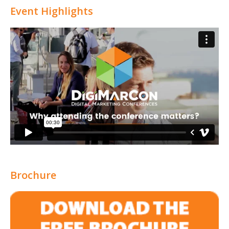
Event Highlights
Brochure