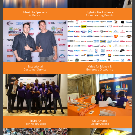
Meet the Speakers
High-Profile Audience
in Person
From Leading Brands
Exceptional
Value for Money &
Customer Service
Generous Discounts
TECHSPO
On Demand
Technology Expo
Library Access