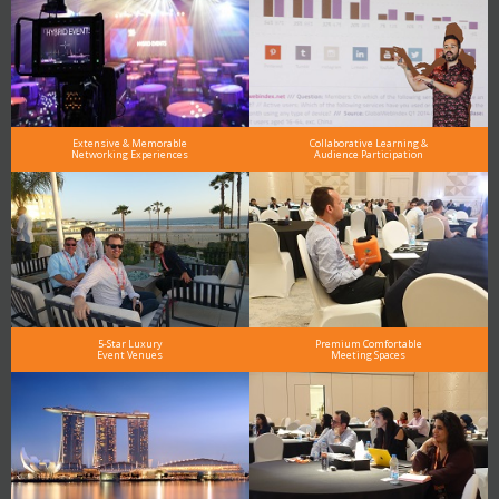
Extensive & Memorable
Collaborative Learning &
Networking Experiences
Audience Participation
5-Star Luxury
Premium Comfortable
Event Venues
Meeting Spaces