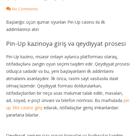
No Comments
Başlanğıc üçün qumar oyunları Pin-Up casino ilə ilk
addımlarınızı atın
Pin-Up kazinoya giriş və qeydiyyat prosesi
Pin-Up kazino, müasir onlayn əyləncə platforması olaraq,
istifadəçilərə zəngin oyun seçimi təqdim edir. Qeydiyyat prosesi
olduqca sadədir və bu, yeni başlayanların ilk addımlarını
atmalarını asanlaşdırır. İlk öncə, rəsmi sayt vasitəsilə daxil
olmaq lazımdır. Qeydiyyat forması doldurularkən,
istifadəçilərdən bir neçə əsas məlumat tələb edilir, məsələn,
ad, soyad, e-poçt ünvanı və telefon nömrəsi. Bu mərhələdə
pin
up 360 casino giriş
edərək, istifadəçilər geniş imkanlardan
yararlana bilərlər.
Qeydiyyat zamanı sizə xüsusi bonuslar və hədiyyələr təqdim