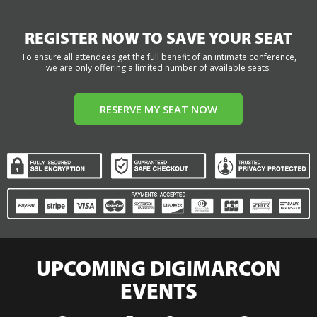
REGISTER NOW TO SAVE YOUR SEAT
To ensure all attendees get the full benefit of an intimate conference,
we are only offering a limited number of available seats.
RESERVE MY SEAT NOW
UPCOMING DIGIMARCON
EVENTS