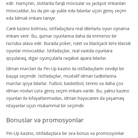
edir. Həmçinin, slotlarda fərqli mövzular və jackpot imkanları
mövcuddur, bu da pin up yukle edə bilənlər üçün geniş seçim
edə bilmək imkanı tanıyır.
Canlı kazino bölməsi, istifadəçilərə real dilerlərlə oyun oynama
imkanı verir. Bu, qumar oyunlarına daha da immersiv bir
təcrübə əlavə edir. Burada poker, rulet və blackjack kimi klassik
oyunlar mövcuddur. İstifadəçilər, real vaxtda oyunlara
qoşularaq, digər oyunçularla rəqabət apara bilərlər.
İdman mərcləri də Pin-Up kazino ilə istifadəçilərin sevdiyi bir
başqa seçimdir. İstifadəçilər, müxtəlif idman tədbirlərinə
mərclər qoya bilərlər. Futbol, basketbol, tennis və daha çox
idman növləri üzrə geniş seçim imkanı vardır. Bu, yalnız kazino
oyunları ilə kifayətlənmədən, idman həyəcanını da yaşamaq
istəyənlər üçün mükəmməl bir seçimdir.
Bonuslar və promosyonlar
Pin-Up kazino, istifadəçilərə bir sıra bonus və promosyonlar