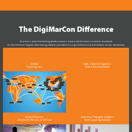
The DigiMarCon Difference
Business and marketing professionals have a lot of choice in events to attend.
As the Premier Digital Marketing, Media and Advertising Conference & Exhibition Series worldwide
see why DigiMarCon stands out above the rest in the marketing industry
and why delegates keep returning year after year
Global
Safe, Clean & Hygienic
Event Series
Event Environment
Hybrid Events:
Industry Thought Leaders
Attend In-Person or Online
from Leading Brands