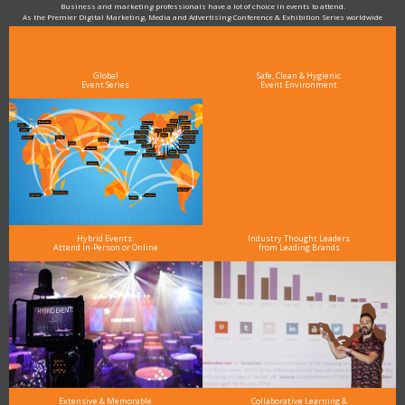
Business and marketing professionals have a lot of choice in events to attend.
As the Premier Digital Marketing, Media and Advertising Conference & Exhibition Series worldwide
see why DigiMarCon stands out above the rest in the marketing industry
and why delegates keep returning year after year
Global
Safe, Clean & Hygienic
Event Series
Event Environment
Hybrid Events:
Industry Thought Leaders
Attend In-Person or Online
from Leading Brands
Extensive & Memorable
Collaborative Learning &