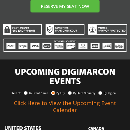
RESERVE MY SEAT NOW
UPCOMING DIGIMARCON
EVENTS
Select:
By Event Name
By City
By State / Country
By Region
Click Here to View the Upcoming Event
Calendar
UNITED STATES
CANADA