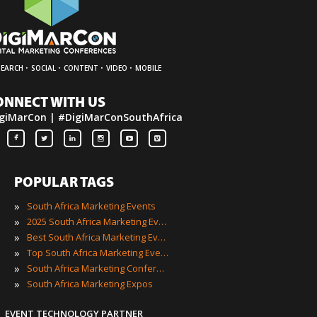
·
·
·
·
SEARCH
SOCIAL
CONTENT
VIDEO
MOBILE
ONNECT WITH US
giMarCon | #DigiMarConSouthAfrica
POPULAR TAGS
»
South Africa Marketing Events
»
2025 South Africa Marketing Events
»
Best South Africa Marketing Events
»
Top South Africa Marketing Events
»
South Africa Marketing Conferences
»
South Africa Marketing Expos
EVENT TECHNOLOGY PARTNER