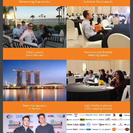
Networking Experiences
Audience Participation
5-Star Luxury
Premium Comfortable
Event Venues
Meeting Spaces
Meet the Speakers
High-Profile Audience
in Person
From Leading Brands