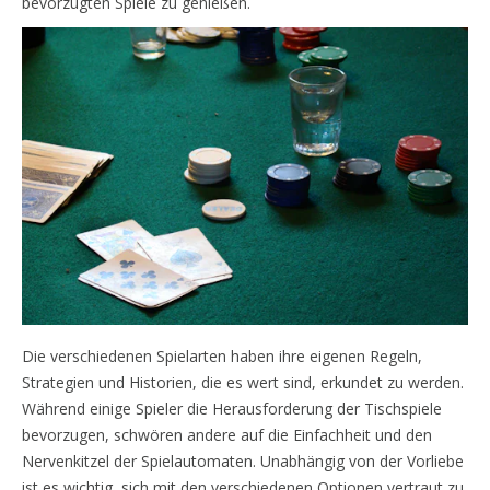
bevorzugten Spiele zu genießen.
Die verschiedenen Spielarten haben ihre eigenen Regeln,
Strategien und Historien, die es wert sind, erkundet zu werden.
Während einige Spieler die Herausforderung der Tischspiele
bevorzugen, schwören andere auf die Einfachheit und den
Nervenkitzel der Spielautomaten. Unabhängig von der Vorliebe
ist es wichtig, sich mit den verschiedenen Optionen vertraut zu