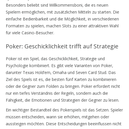
Besonders beliebt sind Willkommensboni, die es neuen
Spielern ermöglichen, mit zusätzlichen Mitteln zu starten. Die
einfache Bedienbarkeit und die Möglichkeit, in verschiedenen
Formaten zu spielen, machen Slots zu einer attraktiven Wahl
für viele Casino-Besucher.
Poker: Geschicklichkeit trifft auf Strategie
Poker ist ein Spiel, das Geschicklichkeit, Strategie und
Psychologie kombiniert. Es gibt viele Varianten von Poker,
darunter Texas Hold’em, Omaha und Seven Card Stud. Das
Ziel des Spiels ist es, die besten fünf Karten zu kombinieren
oder die Gegner zum Folden zu bringen. Poker erfordert nicht
nur ein tiefes Verständnis der Regeln, sondern auch die
Fähigkeit, die Emotionen und Strategien der Gegner zu lesen.
Ein wichtiger Bestandteil des Pokerspiels ist das Setzen. Spieler
müssen entscheiden, wann sie erhöhen, mitgehen oder
aussteigen möchten. Diese Entscheidungen beeinflussen nicht