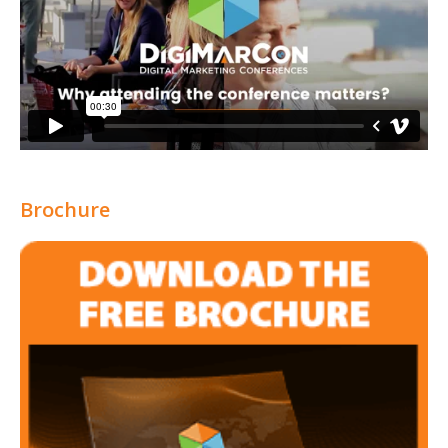
Brochure