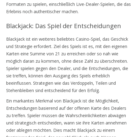
Formaten zu spielen, einschließlich Live-Dealer-Spielen, die das
Erlebnis noch authentischer machen.
Blackjack: Das Spiel der Entscheidungen
Blackjack ist ein weiteres beliebtes Casino-Spiel, das Geschick
und Strategie erfordert. Ziel des Spiels ist es, mit den eigenen
Karten eine Summe von 21 zu erreichen oder so nah wie
möglich daran zu kommen, ohne diese Zahl zu überschreiten.
Spieler spielen gegen den Dealer, und die Entscheidungen, die
sie treffen, können den Ausgang des Spiels erheblich
beeinflussen. Strategien wie das Verdoppeln, Teilen und
Stehenbleiben sind entscheidend für den Erfolg.
Ein markantes Merkmal von Blackjack ist die Möglichkeit,
Entscheidungen basierend auf der offenen Karte des Dealers
zu treffen. Spieler müssen die Wahrscheinlichkeiten abwägen
und strategisch entscheiden, wann sie ihre Karten annehmen
oder ablegen möchten. Dies macht Blackjack zu einem