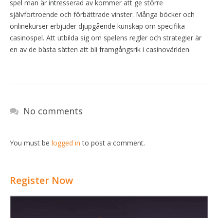
spel man är intresserad av kommer att ge större
självförtroende och förbättrade vinster. Många böcker och
onlinekurser erbjuder djupgående kunskap om specifika
casinospel. Att utbilda sig om spelens regler och strategier är
en av de bästa sätten att bli framgångsrik i casinovärlden.
No comments
You must be
logged in
to post a comment.
Register Now