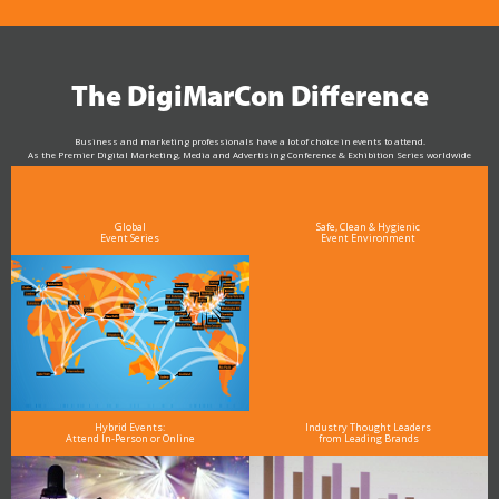
The DigiMarCon Difference
Business and marketing professionals have a lot of choice in events to attend.
As the Premier Digital Marketing, Media and Advertising Conference & Exhibition Series worldwide
see why DigiMarCon stands out above the rest in the marketing industry
and why delegates keep returning year after year
Global
Safe, Clean & Hygienic
Event Series
Event Environment
Hybrid Events:
Industry Thought Leaders
Attend In-Person or Online
from Leading Brands