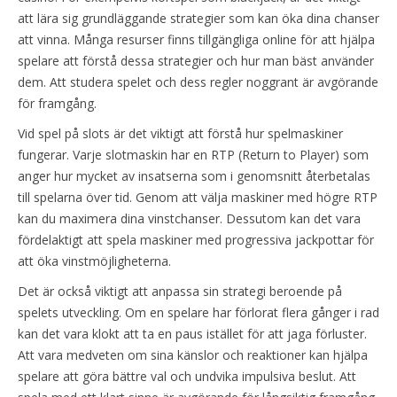
att lära sig grundläggande strategier som kan öka dina chanser
att vinna. Många resurser finns tillgängliga online för att hjälpa
spelare att förstå dessa strategier och hur man bäst använder
dem. Att studera spelet och dess regler noggrant är avgörande
för framgång.
Vid spel på slots är det viktigt att förstå hur spelmaskiner
fungerar. Varje slotmaskin har en RTP (Return to Player) som
anger hur mycket av insatserna som i genomsnitt återbetalas
till spelarna över tid. Genom att välja maskiner med högre RTP
kan du maximera dina vinstchanser. Dessutom kan det vara
fördelaktigt att spela maskiner med progressiva jackpottar för
att öka vinstmöjligheterna.
Det är också viktigt att anpassa sin strategi beroende på
spelets utveckling. Om en spelare har förlorat flera gånger i rad
kan det vara klokt att ta en paus istället för att jaga förluster.
Att vara medveten om sina känslor och reaktioner kan hjälpa
spelare att göra bättre val och undvika impulsiva beslut. Att