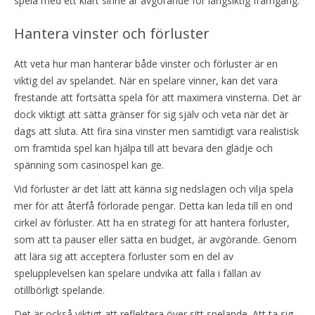
spela med ett klart sinne är avgörande för långsiktig framgång.
Hantera vinster och förluster
Att veta hur man hanterar både vinster och förluster är en
viktig del av spelandet. När en spelare vinner, kan det vara
frestande att fortsätta spela för att maximera vinsterna. Det är
dock viktigt att sätta gränser för sig själv och veta när det är
dags att sluta. Att fira sina vinster men samtidigt vara realistisk
om framtida spel kan hjälpa till att bevara den glädje och
spänning som casinospel kan ge.
Vid förluster är det lätt att känna sig nedslagen och vilja spela
mer för att återfå förlorade pengar. Detta kan leda till en ond
cirkel av förluster. Att ha en strategi för att hantera förluster,
som att ta pauser eller sätta en budget, är avgörande. Genom
att lära sig att acceptera förluster som en del av
spelupplevelsen kan spelare undvika att falla i fällan av
otillbörligt spelande.
Det är också viktigt att reflektera över sitt spelande. Att ta sig