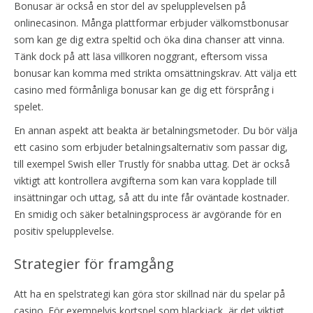
Bonusar är också en stor del av spelupplevelsen på
onlinecasinon. Många plattformar erbjuder välkomstbonusar
som kan ge dig extra speltid och öka dina chanser att vinna.
Tänk dock på att läsa villkoren noggrant, eftersom vissa
bonusar kan komma med strikta omsättningskrav. Att välja ett
casino med förmånliga bonusar kan ge dig ett försprång i
spelet.
En annan aspekt att beakta är betalningsmetoder. Du bör välja
ett casino som erbjuder betalningsalternativ som passar dig,
till exempel Swish eller Trustly för snabba uttag. Det är också
viktigt att kontrollera avgifterna som kan vara kopplade till
insättningar och uttag, så att du inte får oväntade kostnader.
En smidig och säker betalningsprocess är avgörande för en
positiv spelupplevelse.
Strategier för framgång
Att ha en spelstrategi kan göra stor skillnad när du spelar på
casino. För exempelvis kortspel som blackjack, är det viktigt