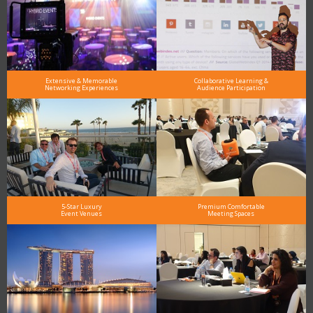
Extensive & Memorable
Collaborative Learning &
Networking Experiences
Audience Participation
5-Star Luxury
Premium Comfortable
Event Venues
Meeting Spaces