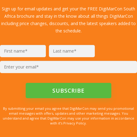
Sign up for email updates and get your the FREE DigiMarCon South
Africa brochure and stay in the know about all things DigiMarCon
including price changes, discounts, and the latest speakers added to
the schedule.
By submitting your email you agree that DigiMarCon may send you promotional
email messages with offers, updates and other marketing messages. You
understand and agree that DigiMarCon may use your information in accordance
with it’s Privacy Policy.