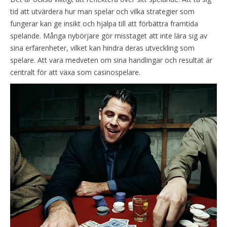
tid att utvärdera hur man spelar och vilka strategier som
fungerar kan ge insikt och hjälpa till att förbättra framtida
spelande. Många nybörjare gör misstaget att inte lära sig av
sina erfarenheter, vilket kan hindra deras utveckling som
spelare. Att vara medveten om sina handlingar och resultat är
centralt för att växa som casinospelare.