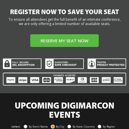
REGISTER NOW TO SAVE YOUR SEAT
To ensure all attendees get the full benefit of an intimate conference,
we are only offering a limited number of available seats.
RESERVE MY SEAT NOW
UPCOMING DIGIMARCON
EVENTS
Select:
By Event Name
By City
By State / Country
By Region