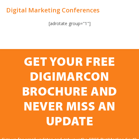
Digital Marketing Conferences
[adrotate group="1"]
GET YOUR FREE
DIGIMARCON
BROCHURE AND
NEVER MISS AN
UPDATE