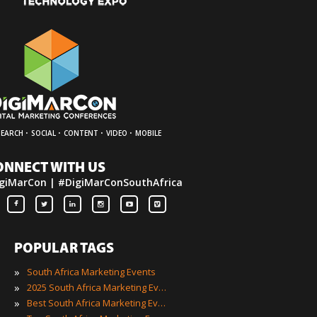
·
·
·
·
SEARCH
SOCIAL
CONTENT
VIDEO
MOBILE
ONNECT WITH US
giMarCon | #DigiMarConSouthAfrica
POPULAR TAGS
»
South Africa Marketing Events
»
2025 South Africa Marketing Events
»
Best South Africa Marketing Events