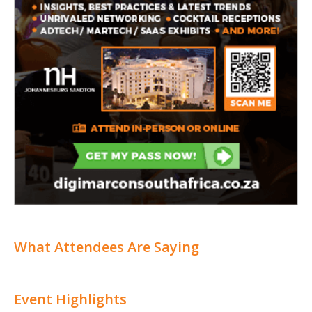
What Attendees Are Saying
Event Highlights