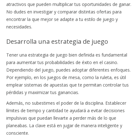
atractivos que pueden multiplicar tus oportunidades de ganar.
No dudes en investigar y comparar distintas ofertas para
encontrar la que mejor se adapte a tu estilo de juego y
necesidades.
Desarrolla una estrategia de juego
Tener una estrategia de juego bien definida es fundamental
para aumentar tus probabilidades de éxito en el casino.
Dependiendo del juego, puedes adoptar diferentes enfoques.
Por ejemplo, en los juegos de mesa, como la ruleta, es útil
emplear sistemas de apuestas que te permitan controlar tus
pérdidas y maximizar tus ganancias.
Además, no subestimes el poder de la disciplina. Establecer
límites de tiempo y cantidad te ayudará a evitar decisiones
impulsivas que puedan llevarte a perder más de lo que
planeabas. La clave está en jugar de manera inteligente y
consciente.