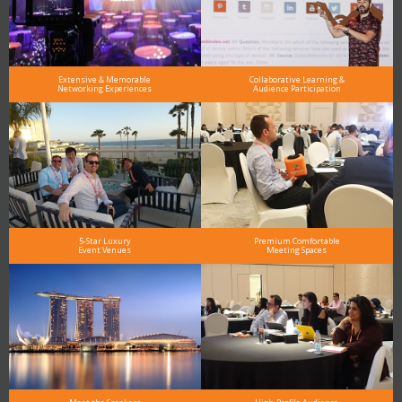
Extensive & Memorable
Collaborative Learning &
Networking Experiences
Audience Participation
5-Star Luxury
Premium Comfortable
Event Venues
Meeting Spaces