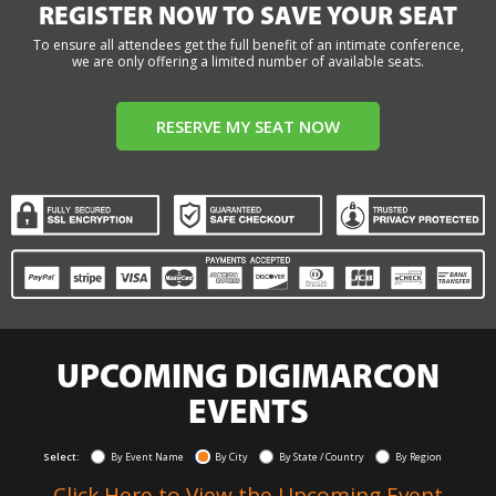
REGISTER NOW TO SAVE YOUR SEAT
To ensure all attendees get the full benefit of an intimate conference,
we are only offering a limited number of available seats.
RESERVE MY SEAT NOW
UPCOMING DIGIMARCON
EVENTS
Select:
By Event Name
By City
By State / Country
By Region
Click Here to View the Upcoming Event