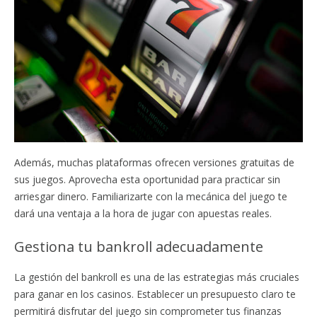
Además, muchas plataformas ofrecen versiones gratuitas de
sus juegos. Aprovecha esta oportunidad para practicar sin
arriesgar dinero. Familiarizarte con la mecánica del juego te
dará una ventaja a la hora de jugar con apuestas reales.
Gestiona tu bankroll adecuadamente
La gestión del bankroll es una de las estrategias más cruciales
para ganar en los casinos. Establecer un presupuesto claro te
permitirá disfrutar del juego sin comprometer tus finanzas