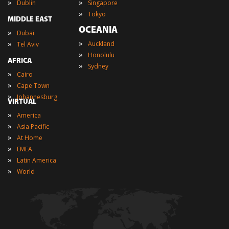
»
»
Dublin
Singapore
»
Tokyo
MIDDLE EAST
OCEANIA
»
Dubai
»
»
Auckland
Tel Aviv
»
Honolulu
AFRICA
»
Sydney
»
Cairo
»
Cape Town
»
Johannesburg
VIRTUAL
»
America
»
Asia Pacific
»
At Home
»
EMEA
»
Latin America
»
World