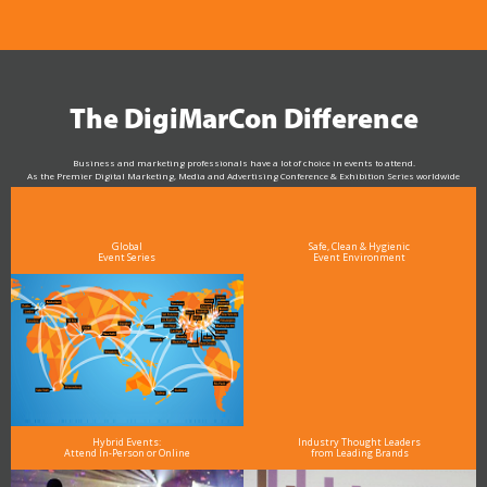
The DigiMarCon Difference
Business and marketing professionals have a lot of choice in events to attend.
As the Premier Digital Marketing, Media and Advertising Conference & Exhibition Series worldwide
see why DigiMarCon stands out above the rest in the marketing industry
and why delegates keep returning year after year
Global
Safe, Clean & Hygienic
Event Series
Event Environment
Hybrid Events:
Industry Thought Leaders
Attend In-Person or Online
from Leading Brands