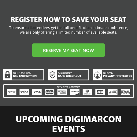
REGISTER NOW TO SAVE YOUR SEAT
To ensure all attendees get the full benefit of an intimate conference,
we are only offering a limited number of available seats.
RESERVE MY SEAT NOW
UPCOMING DIGIMARCON
EVENTS