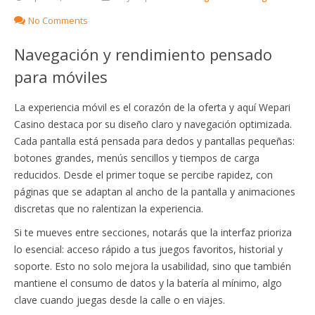
No Comments
Navegación y rendimiento pensado
para móviles
La experiencia móvil es el corazón de la oferta y aquí Wepari
Casino destaca por su diseño claro y navegación optimizada.
Cada pantalla está pensada para dedos y pantallas pequeñas:
botones grandes, menús sencillos y tiempos de carga
reducidos. Desde el primer toque se percibe rapidez, con
páginas que se adaptan al ancho de la pantalla y animaciones
discretas que no ralentizan la experiencia.
Si te mueves entre secciones, notarás que la interfaz prioriza
lo esencial: acceso rápido a tus juegos favoritos, historial y
soporte. Esto no solo mejora la usabilidad, sino que también
mantiene el consumo de datos y la batería al mínimo, algo
clave cuando juegas desde la calle o en viajes.