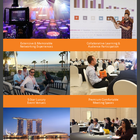
Extensive & Memorable
Collaborative Learning &
Networking Experiences
Audience Participation
5-Star Luxury
Premium Comfortable
Event Venues
Meeting Spaces