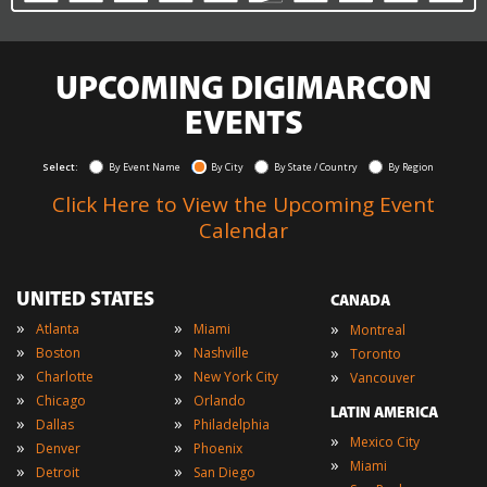
UPCOMING DIGIMARCON
EVENTS
Select:
By Event Name
By City
By State / Country
By Region
Click Here to View the Upcoming Event
Calendar
UNITED STATES
CANADA
»
»
»
Atlanta
Miami
Montreal
»
»
»
Boston
Nashville
Toronto
»
»
»
Charlotte
New York City
Vancouver
»
»
Chicago
Orlando
LATIN AMERICA
»
»
Dallas
Philadelphia
»
Mexico City
»
»
Denver
Phoenix
»
Miami
»
»
Detroit
San Diego