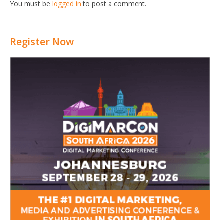
You must be
logged in
to post a comment.
Register Now