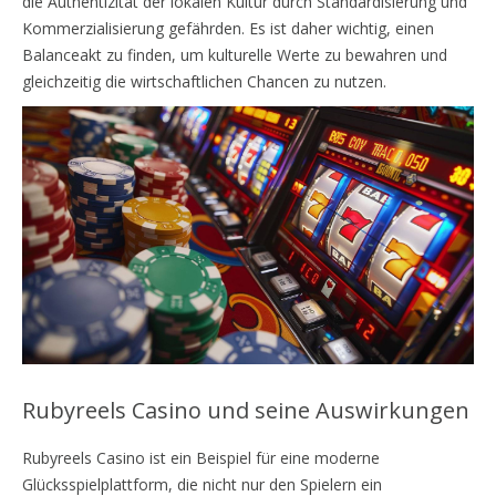
die Authentizität der lokalen Kultur durch Standardisierung und
Kommerzialisierung gefährden. Es ist daher wichtig, einen
Balanceakt zu finden, um kulturelle Werte zu bewahren und
gleichzeitig die wirtschaftlichen Chancen zu nutzen.
Rubyreels Casino und seine Auswirkungen
Rubyreels Casino ist ein Beispiel für eine moderne
Glücksspielplattform, die nicht nur den Spielern ein