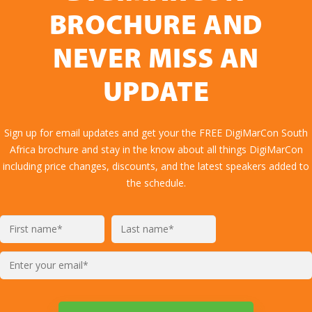
BROCHURE AND
NEVER MISS AN
UPDATE
Sign up for email updates and get your the FREE DigiMarCon South
Africa brochure and stay in the know about all things DigiMarCon
including price changes, discounts, and the latest speakers added to
the schedule.