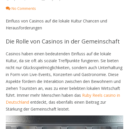
No Comments
Einfluss von Casinos auf die lokale Kultur Chancen und
Herausforderungen
Die Rolle von Casinos in der Gemeinschaft
Casinos haben einen bedeutenden Einfluss auf die lokale
Kultur, da sie oft als soziale Treffpunkte fungieren. Sie bieten
nicht nur Glücksspielmöglichkeiten, sondern auch Unterhaltung
in Form von Live-Events, Konzerten und Gastronomie. Diese
Aspekte fördern die Interaktion zwischen den Bewohnern und
ziehen Touristen an, was zu einer belebten lokalen Wirtschaft
führt. Immer mehr Menschen haben das
Ruby Reels casino in
Deutschland
entdeckt, das ebenfalls einen Beitrag zur
Stärkung der Gemeinschaft leistet.