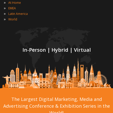
»
At Home
»
EMEA
»
Latin America
»
World
In-Person | Hybrid | Virtual
The Largest Digital Marketing, Media and
Advertising Conference & Exhibition Series in the
World!