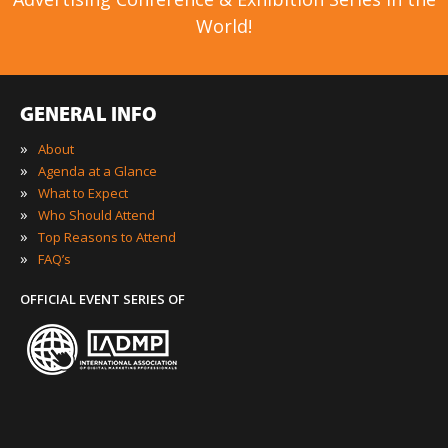
World!
GENERAL INFO
»
About
»
Agenda at a Glance
»
What to Expect
»
Who Should Attend
»
Top Reasons to Attend
»
FAQ’s
OFFICIAL EVENT SERIES OF