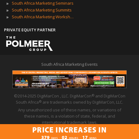
»
South Africa Marketing Seminars
»
South Africa Marketing Summits
»
South Africa Marketing Workshops
PRIVATE EQUITY PARTNER
South Africa Marketing Events
©2014-2025 DigiMarCon , LLC. DigiMarCon
and DigiMarCon
®
South Africa
are trademarks owned by DigiMarCon, LLC.
®
Any unauthorized use of these names, or variations of
these names, is a violation of state, federal, and
international trademark laws.
PRICE INCREASES IN
Privacy Policy
|
Code of Conduct
|
Terms of Use
PRICE INCREASES IN
379
02
17
:
:
DAYS
HOURS
MINS