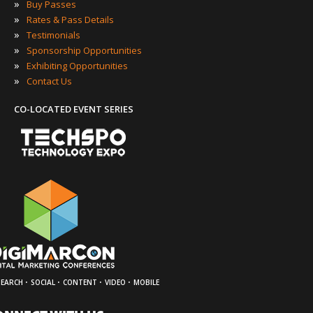
»
Buy Passes
»
Rates & Pass Details
»
Testimonials
»
Sponsorship Opportunities
»
Exhibiting Opportunities
»
Contact Us
CO-LOCATED EVENT SERIES
·
·
·
·
SEARCH
SOCIAL
CONTENT
VIDEO
MOBILE