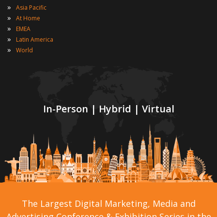
»
Asia Pacific
»
At Home
»
EMEA
»
Latin America
»
World
In-Person | Hybrid | Virtual
The Largest Digital Marketing, Media and
Advertising Conference & Exhibition Series in the