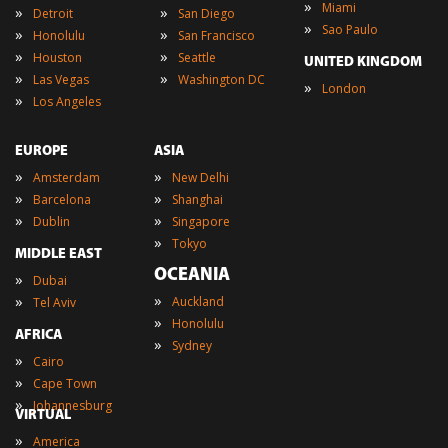
»
Miami
»
»
Detroit
San Diego
»
Sao Paulo
»
»
Honolulu
San Francisco
»
»
Houston
Seattle
UNITED KINGDOM
»
»
Las Vegas
Washington DC
»
London
»
Los Angeles
EUROPE
ASIA
»
»
Amsterdam
New Delhi
»
»
Barcelona
Shanghai
»
»
Dublin
Singapore
»
Tokyo
MIDDLE EAST
OCEANIA
»
Dubai
»
»
Auckland
Tel Aviv
»
Honolulu
AFRICA
»
Sydney
»
Cairo
»
Cape Town
»
Johannesburg
VIRTUAL
»
America