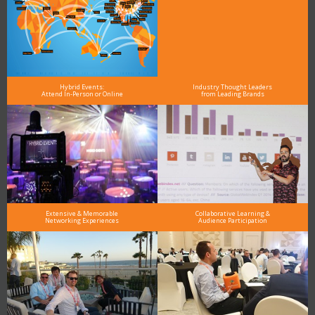
Hybrid Events:
Industry Thought Leaders
Attend In-Person or Online
from Leading Brands
Extensive & Memorable
Collaborative Learning &
Networking Experiences
Audience Participation