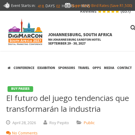
Event Starts in:
Super Early Bird Rates (Save R1,500)
DAYS
HOURS
MINS
418
02
17
Reviews
(637)
JOHANNESBURG, SOUTH AFRICA
NH JOHANNESBURG SANDTON HOTEL
SEPTEMBER 29 - 30, 2027
CONFERENCE
EXHIBITION
SPONSORS
TRAVEL
OPPS
MEDIA
CONTACT
BUY PASSES
El futuro del juego tendencias que
transformarán la industria
April
28,
2026
Roy Pepito
Public
No Comments