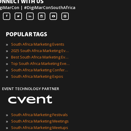
ONNECT WITH US
giMarCon | #DigiMarConSouthAfrica
POPULAR TAGS
»
South Africa Marketing Events
»
2025 South Africa Marketing Events
»
Best South Africa Marketing Events
»
Top South Africa Marketing Events
»
South Africa Marketing Conferences
»
South Africa Marketing Expos
EVENT TECHNOLOGY PARTNER
»
South Africa Marketing Festivals
»
South Africa Marketing Meetings
»
South Africa Marketing Meetups