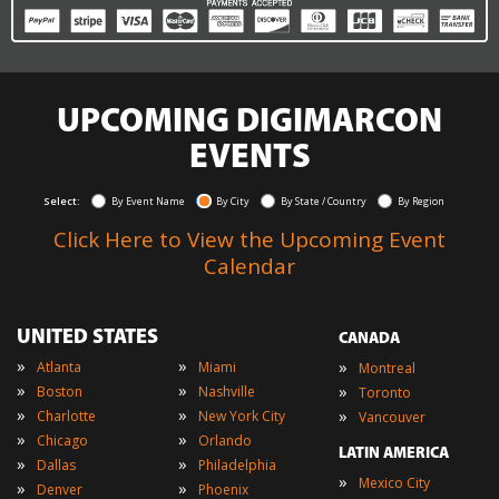
UPCOMING DIGIMARCON
EVENTS
Select:
By Event Name
By City
By State / Country
By Region
Click Here to View the Upcoming Event
Calendar
UNITED STATES
CANADA
»
»
»
Atlanta
Miami
Montreal
»
»
»
Boston
Nashville
Toronto
»
»
»
Charlotte
New York City
Vancouver
»
»
Chicago
Orlando
LATIN AMERICA
»
»
Dallas
Philadelphia
»
Mexico City
»
»
Denver
Phoenix