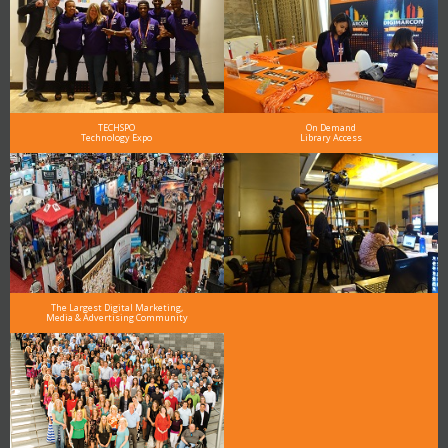
TECHSPO
On Demand
Technology Expo
Library Access
The Largest Digital Marketing,
Media & Advertising Community