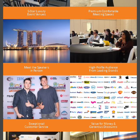
5-Star Luxury
Premium Comfortable
Event Venues
Meeting Spaces
Meet the Speakers
High-Profile Audience
in Person
From Leading Brands
Exceptional
Value for Money &
Customer Service
Generous Discounts