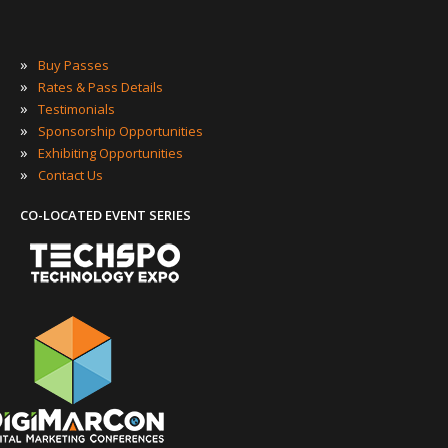
»
Buy Passes
»
Rates & Pass Details
»
Testimonials
»
Sponsorship Opportunities
»
Exhibiting Opportunities
»
Contact Us
CO-LOCATED EVENT SERIES