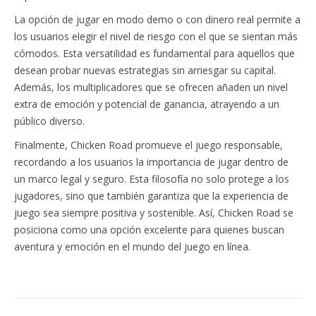
La opción de jugar en modo demo o con dinero real permite a
los usuarios elegir el nivel de riesgo con el que se sientan más
cómodos. Esta versatilidad es fundamental para aquellos que
desean probar nuevas estrategias sin arriesgar su capital.
Además, los multiplicadores que se ofrecen añaden un nivel
extra de emoción y potencial de ganancia, atrayendo a un
público diverso.
Finalmente, Chicken Road promueve el juego responsable,
recordando a los usuarios la importancia de jugar dentro de
un marco legal y seguro. Esta filosofía no solo protege a los
jugadores, sino que también garantiza que la experiencia de
juego sea siempre positiva y sostenible. Así, Chicken Road se
posiciona como una opción excelente para quienes buscan
aventura y emoción en el mundo del juego en línea.