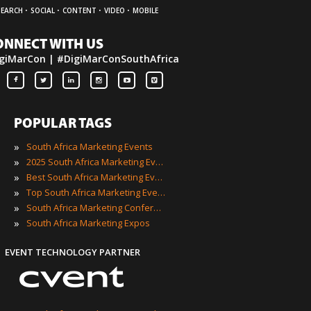
·
·
·
·
SEARCH
SOCIAL
CONTENT
VIDEO
MOBILE
ONNECT WITH US
giMarCon | #DigiMarConSouthAfrica
POPULAR TAGS
»
South Africa Marketing Events
»
2025 South Africa Marketing Events
»
Best South Africa Marketing Events
»
Top South Africa Marketing Events
»
South Africa Marketing Conferences
»
South Africa Marketing Expos
EVENT TECHNOLOGY PARTNER