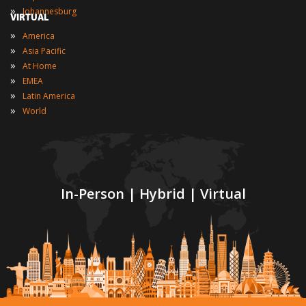
»
Johannesburg
VIRTUAL
»
America
»
Asia Pacific
»
At Home
»
EMEA
»
Latin America
»
World
In-Person | Hybrid | Virtual