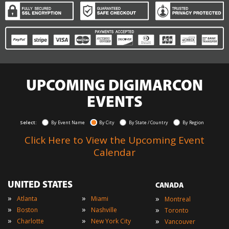
UPCOMING DIGIMARCON
EVENTS
Select:
By Event Name
By City
By State / Country
By Region
Click Here to View the Upcoming Event
Calendar
UNITED STATES
CANADA
»
»
»
Atlanta
Miami
Montreal
»
»
»
Boston
Nashville
Toronto
»
»
»
Charlotte
New York City
Vancouver