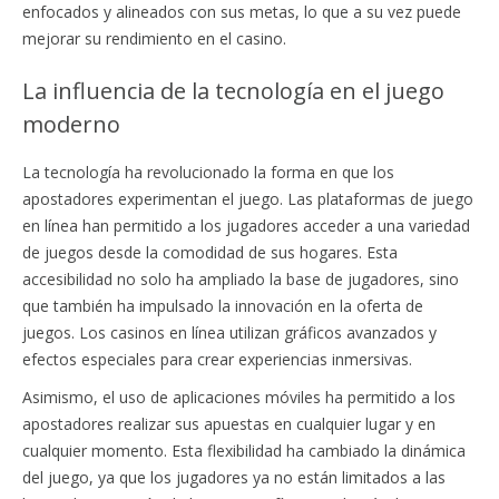
enfocados y alineados con sus metas, lo que a su vez puede
mejorar su rendimiento en el casino.
La influencia de la tecnología en el juego
moderno
La tecnología ha revolucionado la forma en que los
apostadores experimentan el juego. Las plataformas de juego
en línea han permitido a los jugadores acceder a una variedad
de juegos desde la comodidad de sus hogares. Esta
accesibilidad no solo ha ampliado la base de jugadores, sino
que también ha impulsado la innovación en la oferta de
juegos. Los casinos en línea utilizan gráficos avanzados y
efectos especiales para crear experiencias inmersivas.
Asimismo, el uso de aplicaciones móviles ha permitido a los
apostadores realizar sus apuestas en cualquier lugar y en
cualquier momento. Esta flexibilidad ha cambiado la dinámica
del juego, ya que los jugadores ya no están limitados a las