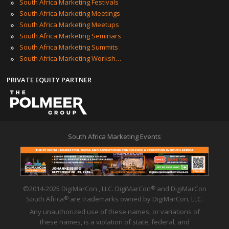
»
South Africa Marketing Festivals
»
South Africa Marketing Meetings
»
South Africa Marketing Meetups
»
South Africa Marketing Seminars
»
South Africa Marketing Summits
»
South Africa Marketing Workshops
PRIVATE EQUITY PARTNER
South Africa Marketing Events
©2014-2025 DigiMarCon , LLC. DigiMarCon
and DigiMarCon
®
South Africa
are trademarks owned by DigiMarCon, LLC.
®
Any unauthorized use of these names, or variations of
these names, is a violation of state, federal, and