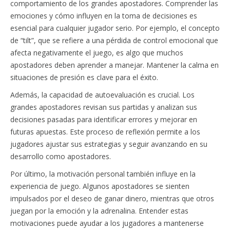
comportamiento de los grandes apostadores. Comprender las
emociones y cómo influyen en la toma de decisiones es
esencial para cualquier jugador serio. Por ejemplo, el concepto
de “tilt”, que se refiere a una pérdida de control emocional que
afecta negativamente el juego, es algo que muchos
apostadores deben aprender a manejar. Mantener la calma en
situaciones de presión es clave para el éxito.
Además, la capacidad de autoevaluación es crucial. Los
grandes apostadores revisan sus partidas y analizan sus
decisiones pasadas para identificar errores y mejorar en
futuras apuestas. Este proceso de reflexión permite a los
jugadores ajustar sus estrategias y seguir avanzando en su
desarrollo como apostadores.
Por último, la motivación personal también influye en la
experiencia de juego. Algunos apostadores se sienten
impulsados por el deseo de ganar dinero, mientras que otros
juegan por la emoción y la adrenalina. Entender estas
motivaciones puede ayudar a los jugadores a mantenerse