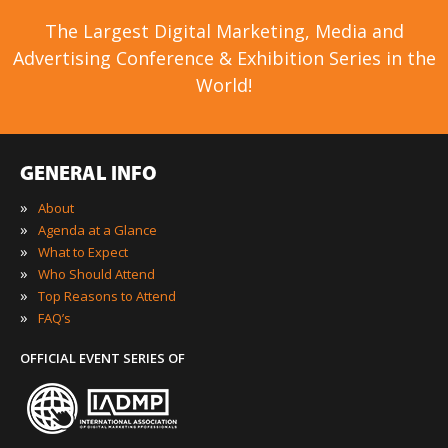
The Largest Digital Marketing, Media and
Advertising Conference & Exhibition Series in the
World!
GENERAL INFO
»
About
»
Agenda at a Glance
»
What to Expect
»
Who Should Attend
»
Top Reasons to Attend
»
FAQ’s
OFFICIAL EVENT SERIES OF