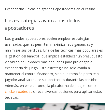
Experiencias únicas de grandes apostadores en el casino
Las estrategias avanzadas de los
apostadores
Los grandes apostadores suelen emplear estrategias
avanzadas que les permiten maximizar sus ganancias y
minimizar sus pérdidas. Una de las técnicas más populares es
la gestión del bankroll, que implica establecer un presupuesto
y dividirlo en unidades más pequeñas para prolongar la
experiencia de juego. Esta estrategia no solo ayuda a
mantener el control financiero, sino que también permite al
jugador analizar mejor sus decisiones durante las partidas.
Además, en este entorno, la plataforma de juegos como
chickenroades.es
ofrece diversas opciones para aplicar estas
técnicas.