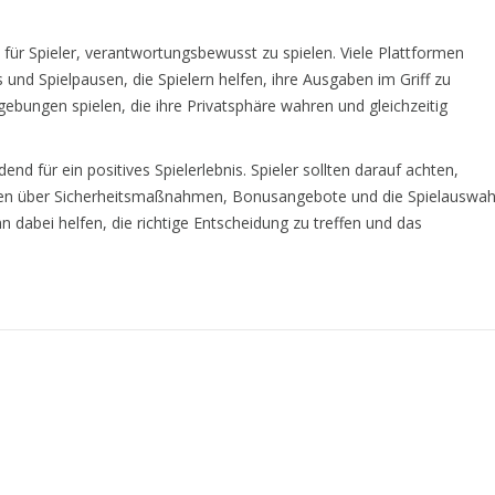
 für Spieler, verantwortungsbewusst zu spielen. Viele Plattformen
s und Spielpausen, die Spielern helfen, ihre Ausgaben im Griff zu
bungen spielen, die ihre Privatsphäre wahren und gleichzeitig
nd für ein positives Spielerlebnis. Spieler sollten darauf achten,
onen über Sicherheitsmaßnahmen, Bonusangebote und die Spielauswah
n dabei helfen, die richtige Entscheidung zu treffen und das