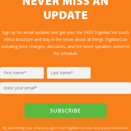
NEVER MISS AN
UPDATE
Sign up for email updates and get your the FREE DigiMarCon South
Africa brochure and stay in the know about all things DigiMarCon
including price changes, discounts, and the latest speakers added to
the schedule.
By submitting your email you agree that DigiMarCon may send you promotional