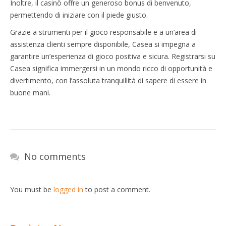
Inoltre, il casinò offre un generoso bonus di benvenuto,
permettendo di iniziare con il piede giusto.
Grazie a strumenti per il gioco responsabile e a un’area di
assistenza clienti sempre disponibile, Casea si impegna a
garantire un’esperienza di gioco positiva e sicura. Registrarsi su
Casea significa immergersi in un mondo ricco di opportunità e
divertimento, con l’assoluta tranquillità di sapere di essere in
buone mani.
No comments
You must be
logged in
to post a comment.