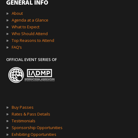
GENERAL INFO
»
About
»
Agenda at a Glance
»
What to Expect
»
Who Should Attend
»
Top Reasons to Attend
»
FAQ’s
OFFICIAL EVENT SERIES OF
»
Buy Passes
»
Rates & Pass Details
»
Testimonials
»
Sponsorship Opportunities
»
Exhibiting Opportunities