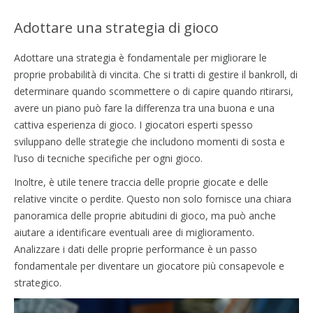
Adottare una strategia di gioco
Adottare una strategia è fondamentale per migliorare le
proprie probabilità di vincita. Che si tratti di gestire il bankroll, di
determinare quando scommettere o di capire quando ritirarsi,
avere un piano può fare la differenza tra una buona e una
cattiva esperienza di gioco. I giocatori esperti spesso
sviluppano delle strategie che includono momenti di sosta e
l’uso di tecniche specifiche per ogni gioco.
Inoltre, è utile tenere traccia delle proprie giocate e delle
relative vincite o perdite. Questo non solo fornisce una chiara
panoramica delle proprie abitudini di gioco, ma può anche
aiutare a identificare eventuali aree di miglioramento.
Analizzare i dati delle proprie performance è un passo
fondamentale per diventare un giocatore più consapevole e
strategico.