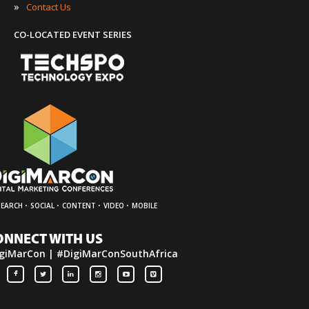
»
Contact Us
CO-LOCATED EVENT SERIES
·
·
·
·
SEARCH
SOCIAL
CONTENT
VIDEO
MOBILE
ONNECT WITH US
giMarCon | #DigiMarConSouthAfrica