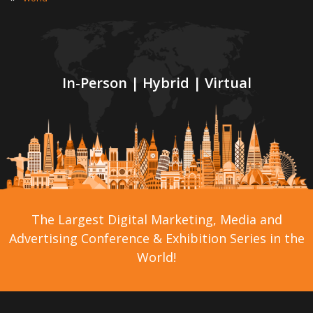
In-Person | Hybrid | Virtual
The Largest Digital Marketing, Media and
Advertising Conference & Exhibition Series in the
World!