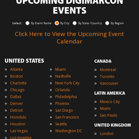
UPCOMING DIGIMARCON
EVENTS
Select:
By Event Name
By City
By State / Country
By Region
Click Here to View the Upcoming Event
Calendar
UNITED STATES
CANADA
»
»
»
Atlanta
Miami
Montreal
»
»
»
Boston
Nashville
Toronto
»
»
»
Charlotte
New York City
Vancouver
»
»
Chicago
Orlando
LATIN AMERICA
»
»
Dallas
Philadelphia
»
Mexico City
»
»
Denver
Phoenix
»
Miami
»
»
Detroit
San Diego
»
Sao Paulo
»
»
Honolulu
San Francisco
»
»
Houston
Seattle
UNITED KINGDOM
»
»
Las Vegas
Washington DC
»
London
»
Los Angeles