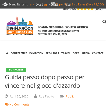
Event Starts in:
Super Early Bird Rates (Save R1,500)
DAYS
HOURS
MINS
415
01
11
Reviews
(637)
JOHANNESBURG, SOUTH AFRICA
NH JOHANNESBURG SANDTON HOTEL
SEPTEMBER 29 - 30, 2027
CONFERENCE
EXHIBITION
SPONSORS
TRAVEL
OPPS
MEDIA
CONTACT
BUY PASSES
Guida passo dopo passo per
vincere nel gioco d'azzardo
April
20,
2026
Roy Pepito
Public
No Comments