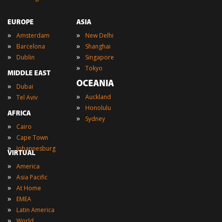
EUROPE
ASIA
»
»
Amsterdam
New Delhi
»
»
Barcelona
Shanghai
»
»
Dublin
Singapore
»
Tokyo
MIDDLE EAST
OCEANIA
»
Dubai
»
»
Auckland
Tel Aviv
»
Honolulu
AFRICA
»
Sydney
»
Cairo
»
Cape Town
»
Johannesburg
VIRTUAL
»
America
»
Asia Pacific
»
At Home
»
EMEA
»
Latin America
»
World