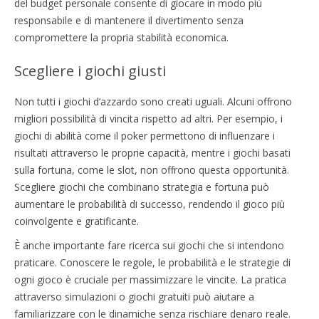
del budget personale consente di giocare in modo più
responsabile e di mantenere il divertimento senza
compromettere la propria stabilità economica.
Scegliere i giochi giusti
Non tutti i giochi d’azzardo sono creati uguali. Alcuni offrono
migliori possibilità di vincita rispetto ad altri. Per esempio, i
giochi di abilità come il poker permettono di influenzare i
risultati attraverso le proprie capacità, mentre i giochi basati
sulla fortuna, come le slot, non offrono questa opportunità.
Scegliere giochi che combinano strategia e fortuna può
aumentare le probabilità di successo, rendendo il gioco più
coinvolgente e gratificante.
È anche importante fare ricerca sui giochi che si intendono
praticare. Conoscere le regole, le probabilità e le strategie di
ogni gioco è cruciale per massimizzare le vincite. La pratica
attraverso simulazioni o giochi gratuiti può aiutare a
familiarizzare con le dinamiche senza rischiare denaro reale.