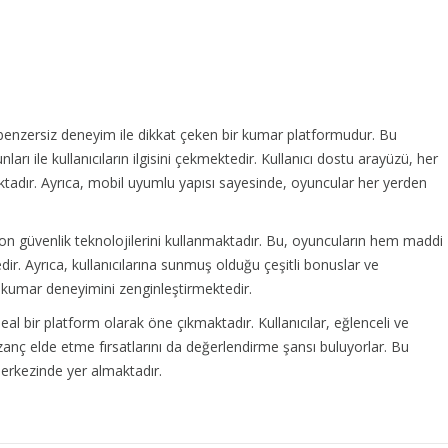
.
 benzersiz deneyim ile dikkat çeken bir kumar platformudur. Bu
rı ile kullanıcıların ilgisini çekmektedir. Kullanıcı dostu arayüzü, her
tadır. Ayrıca, mobil uyumlu yapısı sayesinde, oyuncular her yerden
son güvenlik teknolojilerini kullanmaktadır. Bu, oyuncuların hem maddi
dir. Ayrıca, kullanıcılarına sunmuş olduğu çeşitli bonuslar ve
kumar deneyimini zenginleştirmektedir.
al bir platform olarak öne çıkmaktadır. Kullanıcılar, eğlenceli ve
nç elde etme fırsatlarını da değerlendirme şansı buluyorlar. Bu
merkezinde yer almaktadır.