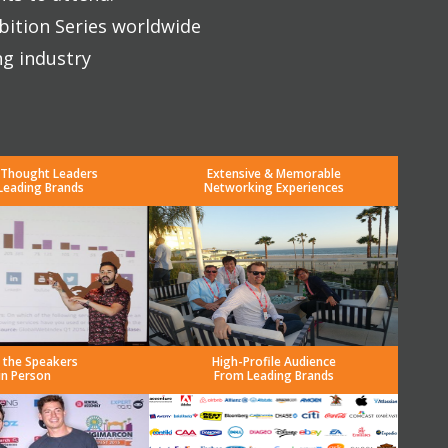
bition Series worldwide
ng industry
 Thought Leaders
Extensive & Memorable
Leading Brands
Networking Experiences
 the Speakers
High-Profile Audience
in Person
From Leading Brands