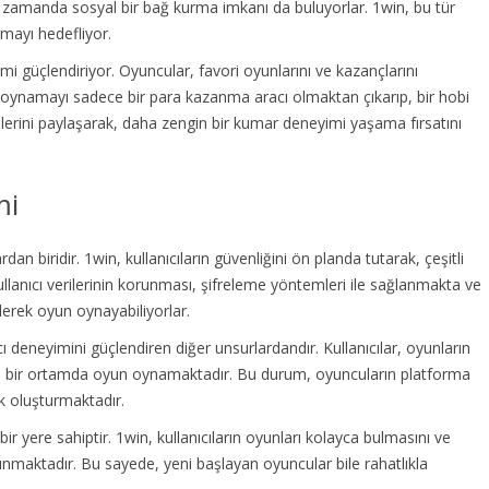
zamanda sosyal bir bağ kurma imkanı da buluyorlar. 1win, bu tür
mayı hedefliyor.
mi güçlendiriyor. Oyuncular, favori oyunlarını ve kazançlarını
 oynamayı sadece bir para kazanma aracı olmaktan çıkarıp, bir hobi
imlerini paylaşarak, daha zengin bir kumar deneyimi yaşama fırsatını
mi
dan biridir. 1win, kullanıcıların güvenliğini ön planda tutarak, çeşitli
Kullanıcı verilerinin korunması, şifreleme yöntemleri ile sağlanmakta ve
ilerek oyun oynayabiliyorlar.
nıcı deneyimini güçlendiren diğer unsurlardandır. Kullanıcılar, oyunların
venli bir ortamda oyun oynamaktadır. Bu durum, oyuncuların platforma
ık oluşturmaktadır.
r yere sahiptir. 1win, kullanıcıların oyunları kolayca bulmasını ve
nmaktadır. Bu sayede, yeni başlayan oyuncular bile rahatlıkla