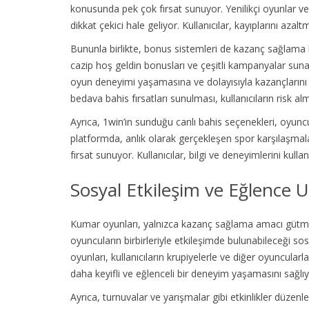
konusunda pek çok fırsat sunuyor. Yenilikçi oyunlar ve 
dikkat çekici hale geliyor. Kullanıcılar, kayıplarını azal
Bununla birlikte, bonus sistemleri de kazanç sağlama kon
cazip hoş geldin bonusları ve çeşitli kampanyalar suna
oyun deneyimi yaşamasına ve dolayısıyla kazançlarını 
bedava bahis fırsatları sunulması, kullanıcıların risk a
Ayrıca, 1win’in sunduğu canlı bahis seçenekleri, oyunc
platformda, anlık olarak gerçekleşen spor karşılaşma
fırsat sunuyor. Kullanıcılar, bilgi ve deneyimlerini kullana
Sosyal Etkileşim ve Eğlence U
Kumar oyunları, yalnızca kazanç sağlama amacı gütmek
oyuncuların birbirleriyle etkileşimde bulunabileceği sos
oyunları, kullanıcıların krupiyelerle ve diğer oyuncula
daha keyifli ve eğlenceli bir deneyim yaşamasını sağlıy
Ayrıca, turnuvalar ve yarışmalar gibi etkinlikler düzenl