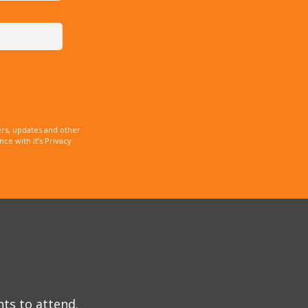
rs, updates and other
e with it’s Privacy
nts to attend.