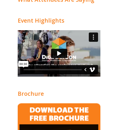
Event Highlights
Brochure