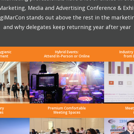
 Marketing, Media and Advertising Conference & Exhi
giMarCon stands out above the rest in the marketi
and why delegates keep returning year after year
ygienic
Hybrid Events:
Industry
nment
Attend In-Person or Online
from 
ury
Premium Comfortable
Meet
es
Meeting Spaces