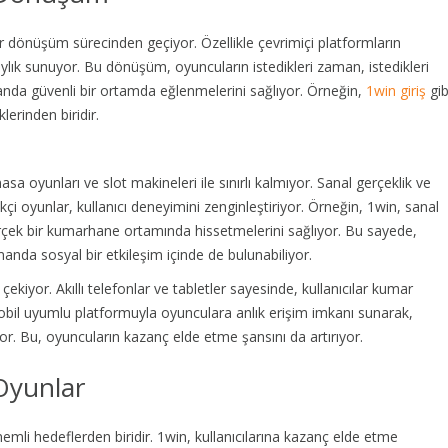
r dönüşüm sürecinden geçiyor. Özellikle çevrimiçi platformların
lık sunuyor. Bu dönüşüm, oyuncuların istedikleri zaman, istedikleri
nda güvenli bir ortamda eğlenmelerini sağlıyor. Örneğin,
1win giriş
gib
erinden biridir.
masa oyunları ve slot makineleri ile sınırlı kalmıyor. Sanal gerçeklik ve
likçi oyunlar, kullanıcı deneyimini zenginleştiriyor. Örneğin, 1win, sanal
gerçek bir kumarhane ortamında hissetmelerini sağlıyor. Bu sayede,
da sosyal bir etkileşim içinde de bulunabiliyor.
çekiyor. Akıllı telefonlar ve tabletler sayesinde, kullanıcılar kumar
mobil uyumlu platformuyla oyunculara anlık erişim imkanı sunarak,
r. Bu, oyuncuların kazanç elde etme şansını da artırıyor.
 Oyunlar
 hedeflerden biridir. 1win, kullanıcılarına kazanç elde etme