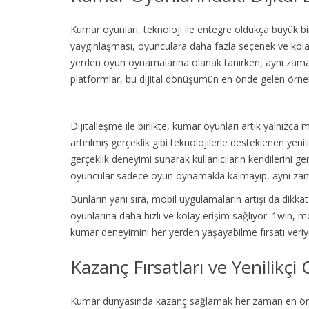
Kumar oyunları, teknoloji ile entegre oldukça büyük bi
yaygınlaşması, oyunculara daha fazla seçenek ve kolay
yerden oyun oynamalarına olanak tanırken, aynı zama
platformlar, bu dijital dönüşümün en önde gelen örnekl
Dijitalleşme ile birlikte, kumar oyunları artık yalnızca 
artırılmış gerçeklik gibi teknolojilerle desteklenen yeni
gerçeklik deneyimi sunarak kullanıcıların kendilerini 
oyuncular sadece oyun oynamakla kalmayıp, aynı zaman
Bunların yanı sıra, mobil uygulamaların artışı da dikkat 
oyunlarına daha hızlı ve kolay erişim sağlıyor. 1win, 
kumar deneyimini her yerden yaşayabilme fırsatı veriyo
Kazanç Fırsatları ve Yenilikçi
Kumar dünyasında kazanç sağlamak her zaman en önemli