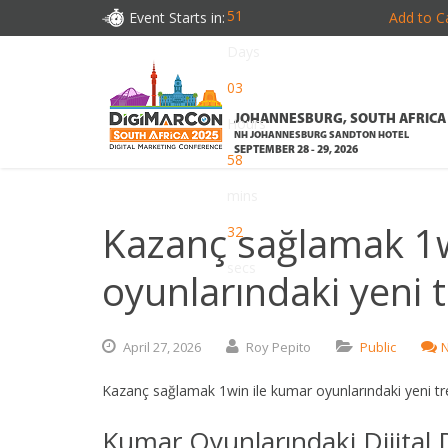
51
Event Starts in:
Add to C
Days
03
JOHANNESBURG, SOUTH AFRICA
Hours
NH JOHANNESBURG SANDTON HOTEL
SEPTEMBER 28 - 29, 2026
58
mins
Kazanç sağlamak 1w
31
secs
oyunlarındaki yeni t
April
27,
2026
Roy Pepito
Public
Kazanç sağlamak 1win ile kumar oyunlarındaki yeni tre
Kumar Oyunlarındaki Dijita