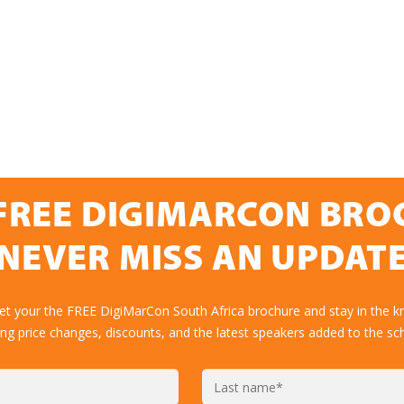
FREE DIGIMARCON BR
NEVER MISS AN UPDAT
get your the FREE DigiMarCon South Africa brochure and stay in the k
ing price changes, discounts, and the latest speakers added to the sc