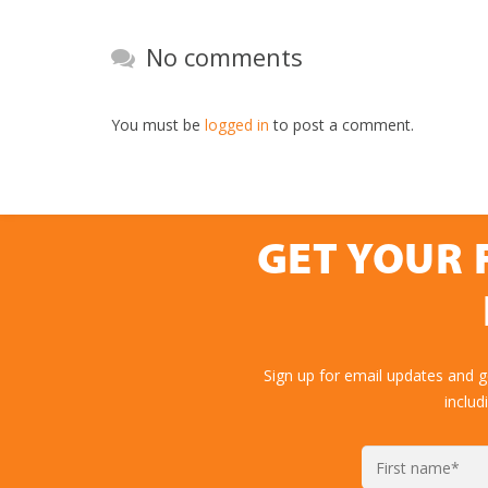
No comments
You must be
logged in
to post a comment.
GET YOUR 
Sign up for email updates and 
includ